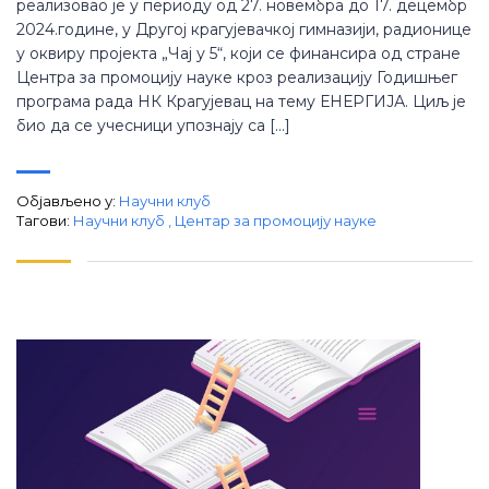
реализовао је у периоду од 27. новембра до 17. децембр
2024.године, у Другој крагујевачкој гимназији, радионице
у оквиру пројекта „Чај у 5“, који се финансира од стране
Центра за промоцију науке кроз реализацију Годишњег
програма рада НК Крагујевац на тему ЕНЕРГИЈА. Циљ је
био да се учесници упознају са […]
Објављено у:
Научни клуб
Тагови:
Научни клуб
,
Центар за промоцију науке