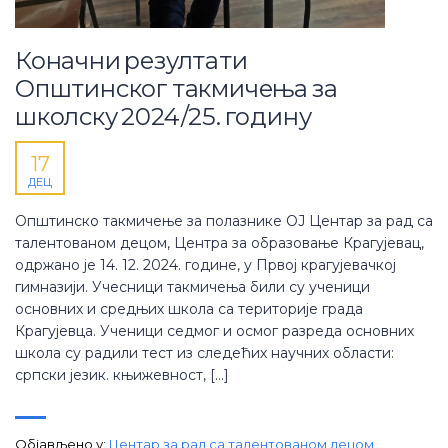
Коначни резултати
Општинског такмичења за
школску 2024/25. годину
17
ДЕЦ
Општинско такмичење за полазнике ОЈ Центар за рад са
талентованом децом, Центра за образовање Крагујевац,
одржано је 14. 12. 2024. године, у Првој крагујевачкој
гимназији. Учесници такмичења били су ученици
основних и средњих школа са територије града
Крагујевца. Ученици седмог и осмог разреда основних
школа су радили тест из следећих научних области:
српски језик. књижевност, […]
Објављено у:
Центар за рад са талентованом децом