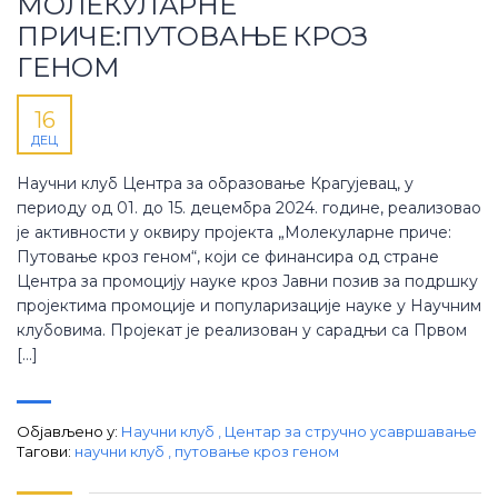
МОЛЕКУЛАРНЕ
ПРИЧЕ:ПУТОВАЊЕ КРОЗ
ГЕНОМ
16
ДЕЦ
Научни клуб Центра за образовање Крагујевац, у
периоду од 01. до 15. децембра 2024. године, реализовао
је активности у оквиру пројекта „Молекуларне приче:
Путовање кроз геном“, који се финансира од стране
Центра за промоцију науке кроз Јавни позив за подршку
пројектима промоције и популаризације науке у Научним
клубовима. Пројекат је реализован у сарадњи са Првом
[…]
Објављено у:
Научни клуб
,
Центар за стручно усавршавање
Тагови:
научни клуб
,
путовање кроз геном