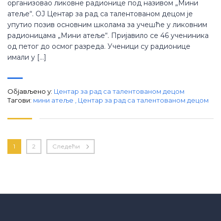
организовао ликовне радионице под називом „Мини
атеље“. ОЈ Центар за рад са талентованом децом је
упутио позив основним школама за учешће у ликовним
радионицама „Мини атеље“. Пријавило се 46 учениника
од петог до осмог разреда. Ученици су радионице
имали у […]
Објављено у:
Центар за рад са талентованом децом
Тагови:
мини атеље
,
Центар за рад са талентованом децом
1
2
Следећи