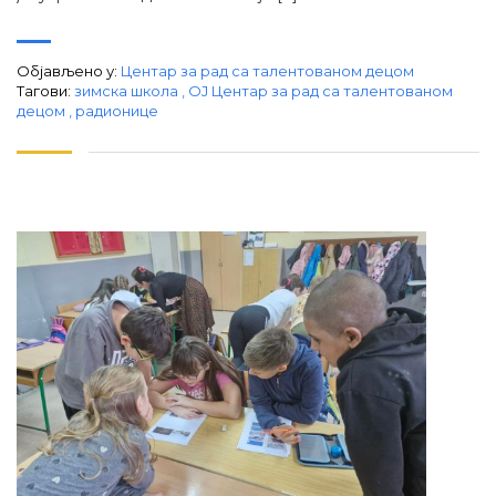
Објављено у:
Центар за рад са талентованом децом
Тагови:
зимска школа
,
ОЈ Центар за рад са талентованом
децом
,
радионице