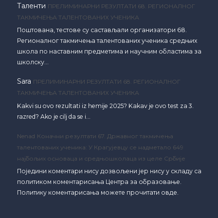
Таленти
ПРЕЛИМИНАРНИ РЕЗУЛТАТИ 68. РЕГИОНАЛНОГ
ТАКМИЧЕЊА ТАЛЕНТОВАНИХ УЧЕНИКА
Поштована, тестове су састављали организатори 68.
Регионалног такмичења талентованих ученика средњих
школа по наставним предметима и научним областима за
школску…
Sara
ПРЕЛИМИНАРНИ РЕЗУЛТАТИ 68. РЕГИОНАЛНОГ
ТАКМИЧЕЊА ТАЛЕНТОВАНИХ УЧЕНИКА
Kakvi su ovo rezultati iz hemije 2025? Kakav je ovo test za 3.
razred? Ako je cilj da se i…
Nenad
Коначни резултати 67. Државног такмичења
талентованих ученика: У Крагујевцу се надметало 649
најбољих основаца и средњошколаца из целе Србије
Поједини коментари нису дозвољени јер нису у складу са
политиком коментарисања Центра за образовање.
Политику коментарисања можете прочитати овде.