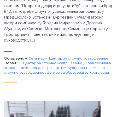
називом “Подршка дечјој игри у вртићу”, каталошки број
842, за потребе стручног усавршавања запослених у
Предшколској установи “Ђурђевдан”. Реализатори/
аутори семинара су Гордана Мијаиловић и Драгана
Ађански, из Сремске Митровице. Семинар је одржан у
просторијама Прве техничке школе, чије нам је
руководство, […]
Објављено у:
Семинари
,
Центар за стручно усавршавање
Тагови:
ОЈ Центар за стручно усавршавање
,
Прва техничка
школа
,
професионални развој
,
ПУ Ђурђевдан
,
семинар
,
стручно усавршавање
,
Центар за образовање Крагујевац