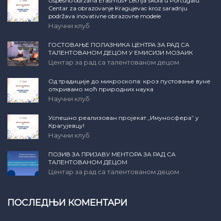
Uspešno održana Erasmus+ Letnja škola u Portugalu:
Centar za obrazovanje Kragujevac kroz saradnju
podržava inovativne obrazovne modele
Научни клуб
ГОСТОВАЊЕ ПОЛАЗНИКА ЦЕНТРА ЗА РАД СА
ТАЛЕНТОВАНОМ ДЕЦОМ У ЕМИСИЈИ МОЗАИК
Центар за рад са талентованом децом
Од традиције до микроскопа: кроз пустовање вуне
откривамо моћ природних наука
Научни клуб
Успешно реализован пројекат „Имуносфера” у
Крагујевцу!
Научни клуб
ПОЗИВ ЗА ПРИЈАВУ МЕНТОРА ЗА РАД СА
ТАЛЕНТОВАНОМ ДЕЦОМ
Центар за рад са талентованом децом
ПОСЛЕДЊИ КОМЕНТАРИ