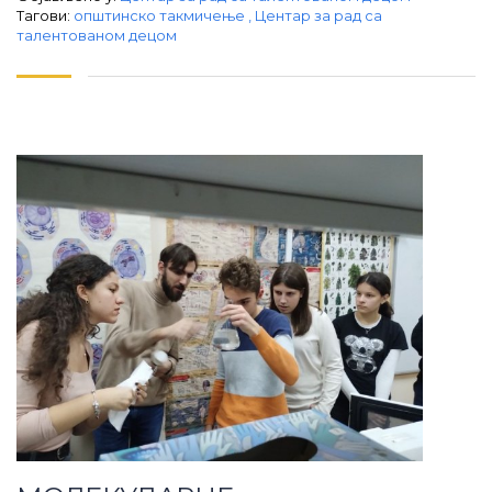
Тагови:
општинско такмичење
,
Центар за рад са
талентованом децом