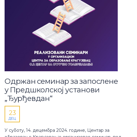
Одржан семинар за запослене
у Предшколској установи
„Ђурђевдан“
23
ДЕЦ
У суботу, 14. децембра 2024. године, Центар за
образовање Крагујевац је организовао семинар, под