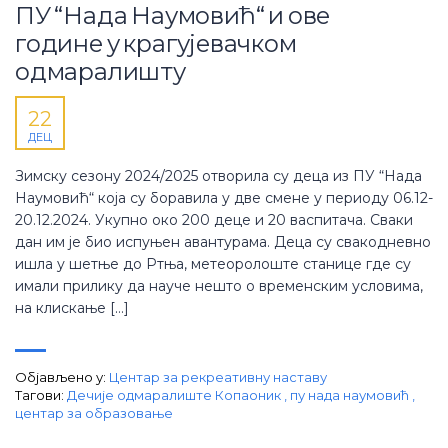
ПУ “Нада Наумовић“ и ове
године у крагујевачком
одмаралишту
22
ДЕЦ
Зимску сезону 2024/2025 отворила су деца из ПУ “Нада
Наумовић“ која су боравила у две смене у периоду 06.12-
20.12.2024. Укупно око 200 деце и 20 васпитача. Сваки
дан им је био испуњен авантурама. Деца су свакодневно
ишла у шетње до Ртња, метеоролоште станице где су
имали прилику да науче нешто о временским условима,
на клискање […]
Објављено у:
Центар за рекреативну наставу
Тагови:
Дечије одмаралиште Копаоник
,
пу нада наумовић
,
центар за образовање