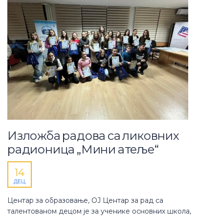
Изложба радова са ликовних
радионица „Мини атеље“
14
ДЕЦ
Центар за образовање, ОЈ Центар за рад са
талентованом децом је за ученике основних школа,