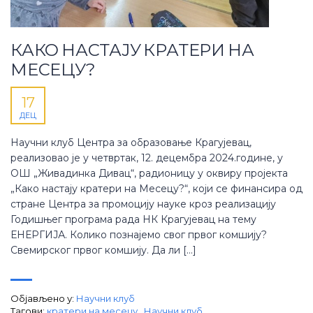
КАКО НАСТАЈУ КРАТЕРИ НА
МЕСЕЦУ?
17
ДЕЦ
Научни клуб Центра за образовање Крагујевац,
реализовао је у четвртак, 12. децембра 2024.године, у
ОШ „Живадинка Дивац“, радионицу у оквиру пројекта
„Како настају кратери на Месецу?“, који се финансира од
стране Центра за промоцију науке кроз реализацију
Годишњег програма рада НК Крагујевац на тему
ЕНЕРГИЈА. Колико познајемо свог првог комшију?
Свемирског првог комшију. Да ли […]
Објављено у:
Научни клуб
Тагови:
кратери на месецу
,
Научни клуб