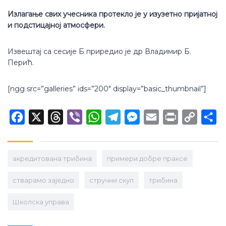
Излагање свих учесника протекло је у изузетно пријатној
и подстицајној атмосфери.
Извештај са сесије Б приредио је др Владимир Б.
Перић.
[ngg src=”galleries” ids=”200″ display=”basic_thumbnail”]
Facebook
X
Threads
Viber
WhatsApp
Telegram
Messenger
Email
Print
Copy
Sh
Link
акредитована трибина
примери добре праксе
стварамо заједно
стручни скуп
трибина
Школска управа