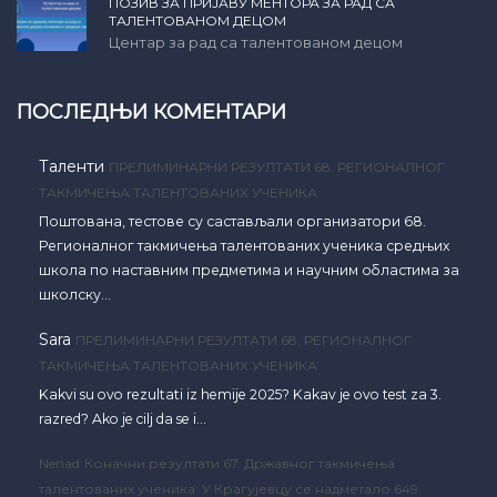
ПОЗИВ ЗА ПРИЈАВУ МЕНТОРА ЗА РАД СА
ТАЛЕНТОВАНОМ ДЕЦОМ
Центар за рад са талентованом децом
ПОСЛЕДЊИ КОМЕНТАРИ
Таленти
ПРЕЛИМИНАРНИ РЕЗУЛТАТИ 68. РЕГИОНАЛНОГ
ТАКМИЧЕЊА ТАЛЕНТОВАНИХ УЧЕНИКА
Поштована, тестове су састављали организатори 68.
Регионалног такмичења талентованих ученика средњих
школа по наставним предметима и научним областима за
школску…
Sara
ПРЕЛИМИНАРНИ РЕЗУЛТАТИ 68. РЕГИОНАЛНОГ
ТАКМИЧЕЊА ТАЛЕНТОВАНИХ УЧЕНИКА
Kakvi su ovo rezultati iz hemije 2025? Kakav je ovo test za 3.
razred? Ako je cilj da se i…
Nenad
Коначни резултати 67. Државног такмичења
талентованих ученика: У Крагујевцу се надметало 649