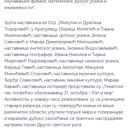
изучавањем физике, математике, руског језика и
књижевности“.
Група наставника из ОШ „Милутин и Драгиња
Тодоровић“, у Крагујевцу (Зорица Милетић и Тијана
Миленковић, наставнице српског језика, Јелена
Савковић и Марија Димитријевић Милошевић,
наставнице енглеског језика, Јасмина Видосављевић,
наставница географије, Ивана Николов и Тијана
Мијатовић Радомировић, наставнице немачког језика,
Верица Павић, наставница биологије, Мануела
Микићевић Стојковић, наставница музичке културе,
Ђорђе Славковић, наставник ликовне културе, Марија
Караић, наставница историје) представили су „Тематски
час посвећен обележавању 21. октобра – Рат и мир“.
Активности, у оквиру часа, реализоване су са ученицима
старијих разреда, који су, повезујући знања из више
различитих области, упутили поруке мира и толеранције
и изразили дубоко саосећање са трагично настрадалим
жртвама током Другог светског рата.