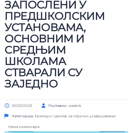
ЗАПОСЛЕНИ У
ПРЕДШКОЛСКИМ
УСТАНОВАМА,
ОСНОВНИМ И
СРЕДЊИМ
ШКОЛАМА
СТВАРАЛИ СУ
ЗАЈЕДНО
29/03/2023
Поставио:
urednik
Категорија:
Еразмус+
Центар за стручно усавршавање
Нема коментара