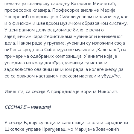
певања уз клавирску сарадњу Катарине Мирчетић,
професорке клавира. Професорка виолине Марија
Чаворовић говорила је о Сибелијусовом виолинизму, као
и о финском и шведском музичком образовном систему.
У централном делу радионице било је речи о
заједничким карактеристикама музичког и књижевног
дела. Након рада у групама, ученици су изложили своја
виђења суодноса Сибелијусове музике и „Калевале“, на
примерима одабраних композиција. У анкети која је
уследила на крају догађаја, ученици су истакли
задовољство оваквим начином рада, а колеге жељу да
се са оваквом наставном праксом настави и убудуће.
Извештај са сесије А приредила је Зорица Николић.
СЕСИАЈ Б – извештај
У сесији Б, коју су водили саветници, спољни сарадници
Школске управе Крагујевац, мр Маријана Јовановић