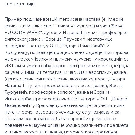
компетенције:
Пример под називом „Интегрисанa настава (енглески
језик – дигитални свет – ликовна култура) и учешће на
EU CODE WEEK“, ауторки Наташа Штулић, професорке
енглеског језика и Зорице Пауновић, наставнице
разредне наставе, у ОШ „Радоје Домановић“, у
Крагујевцу, приказо је процес учења одређених појмова
на енглеском језику и примену наученог у корелацији са
ИКТ-ом и уметношћу, користећи различите методе рада
са ученицима. Интегративни час „Дан европских језика
(српски језик, енглески језик, ликовна култура)“, аутора
Наташа Штулић, професорке енглеског језика, Весна
Ђурђевић, професорке српског језика и Зорана
Игњатовића, професора ликовне културе у ОШ „Радоје
Домановић“ у Крагујевцу реализован је са ученициима
петог и осмог разреда. Ученици су се упознавали са
значајем обележавања Дана европских језика кроз
повезивање наученог из неколико различитих предмета
и личног искуства и знања, прменом кооперативног