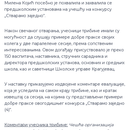
Милена Којић посебно је похвалила и захвалила се
предшколским установама на учешћу на конкурсу
„Стварамо заједно“.
Након свечаног отварања, учесници трибине имали су
могућност да слушају примере добре праксе својих
колега у две паралелене сесије, према сопственим
интересовањима. Овом догађају присуствовало је преко
150 васпитача, наставника, стручних сарадника и
директора предшколских установа, основних и средњих
школа, као и саветници Школске управе Крагујевац.
У наставку приказујемо издвојене коментаре евалуације,
која је уследила на самом крају трибине, као и кратак
извештај са сесија, на којима су представљени примери
добре праксе овогодишњег конкурса „Стварамо заједно
(4)“.
Коментари учесника трибине:
Ч
ешћа организација