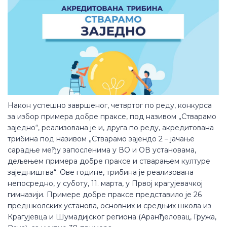
Након успешно завршеног, четвртог по реду, конкурса
за избор примера добре праксе, под називом „Стварамо
заједно“, реализована је и, друга по реду, акредитована
трибина под називом „Стварамо зајендо 2 – јачање
сарадње међу запосленима у ВО и ОВ установама,
дељењем примера добре праксе и стварањем културе
заједништва“. Ове године, трибина је реализована
непосредно, у суботу, 11. марта, у Првој крагујевачкој
гимназији. Примере добре праксе представило је 26
предшколских установа, основних и средњих школа из
Крагујевца и Шумадијског региона (Аранђеловац, Гружа,