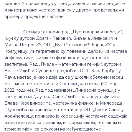
радова. У првом делу су представљени часови редовне
и интегративне наставе, док су у другом представљени
примери пројектне наставе.
Сесију је отворио рад „Пусти корак и победи“,
чији су аутори Драган Раковић, Биљана Живковић и
Милан Петровић, ОШ „Вук Стефановић Караџић“ у
Крагујевцу. Интегративно су повезани делови из наставе
информатике, физике и физичког и здравственог
васпитања. Рад „Пчеле – математички генији“, ауторки
Весне Илић и Сунчице Гроздић из ОШ ,,Карађорђе” у
Рачи, настао је као идеја да се у школи обележи месец
мај – месец математике и Светски дан пчела (20. мај
2022. године). Рад под називом „Линеарна функција у
свету око нас“, аутора Саве Илић, наставнице физике,
Владе Карадиновића, наставника физике и Милорада
Шуковића наставника математике у ОШ „Свети Сава“ у
Аранђеловцу, приказао је корелацију наставних садржаја
из математике са физиком, информатиком, техником и
технологијом, са фокусом на међупредметне