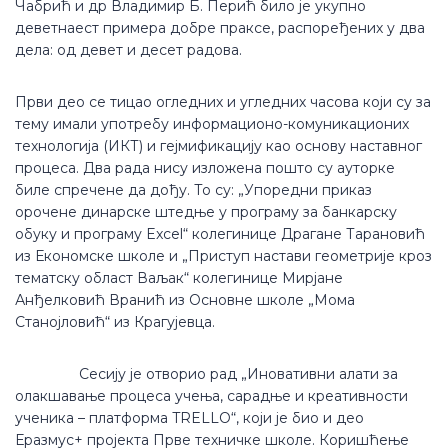
Чабрић и др Владимир Б. Перић било је укупно
деветнаест примера добре праксе, распоређених у два
дела: од девет и десет радова.
Први део се тицао огледних и угледних часова који су за
тему имали употребу информационо-комуникационих
технологија (ИКТ) и гејмификацију као основу наставног
процеса. Два рада нису изложена пошто су ауторке
биле спречене да дођу. То су: „Упоредни приказ
орочене динарске штедње у програму за банкарску
обуку и програму Excel“ колегинице Драгане Тарановић
из Економске школе и „Приступ настави геометрије кроз
тематску област Ваљак“ колегинице Мирјане
Анђелковић Вранић из Основне школе „Мома
Станојловић“ из Крагујевца.
Сесију је отворио рад „Иновативни алати за
олакшавање процеса учења, сарадње и креативности
ученика – платформа TRELLO“, који је био и део
Еразмус+ пројекта Прве техничке школе. Коришћење