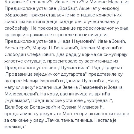
Катарине Стевановић, Иване Јевтић и Милене Мараш из
Предшколске установе „Врабац“. Акценат у њиховој
образовној пракси стављен је на стицање конкретних
животних вештина деце када је реч о учествовању у
саобраћају. На пракси заједнице професионалног учења
су своје истраживање спровеле васпитачице из
Предшколске установе „Нада Наумовић“: Ивана Јокић,
Весна Ерић, Марија Шћепановић, Јелена Марковић и
Слободан Стефановић. Два рада, у којима се симулирају
животне ситуације, презентовале су васпитачице из
Предшколске установе „Шумска вила“. Рад „Пројекат
,Продавница заједничког другарства’“ представиле су
ауторке Марија Ђоровић и Даница Луковић а „Нашу
малу клинику“ колегинице Јелена Лазаревић и Јована
Милосављевић. На крају, васпитачице из вртића
„Бубамара“, Предшколске установе „Ђурђевдан“,
Далиборка Богдановић и Сузана Милановић,
представиле су резултате Монтесори активности везане
за сликање у раду „Тачка, тачка, тачкица. Настала је
мрежица.“