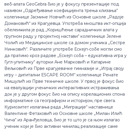
веб-алата GeoGebra био је у фокусу презентације под
називом „Одређивање коефицијента трења клизања“
колегинице Јасмине Новчић из Основне школе „Радоје
Домановић“ из Крагујевца. Употреба мноштва икт-опција
обелеижила је рад „Коришћење сарадничких алата у
групном раду у пројектној настави“ колегинице Јелене
Чолић из Медицинске школе са домом ученика „Сестре
Нинковић“. Различите употребе Ескејп-собе могли смо
да пратимо кроз радове „Ескејп соба – едукативна игра у
Гугл-упитнику“ ауторки Ане Марковић и Катарине
Вељковић из Прве крагујевачке гимназије и „Играј своју
игру – дигитални ЕSCAPE ROOM“ колегинице Ренате
Мишулић из Прве техничке школе. У првој је фокус био
на евалуацији ученичких интерактивних истраживања
док је у другом фокус био на опису корелационих спона
информатике са географијом и историјом, пре свега.
Куриозитет излагања рада „Миграције“ наставнице
Валентине Фетаховић из Основне школе „Милан Илић
Чича“ из Аранђеловца, био је то што је са њом излагао
ученик који је био активни чинилац реализације саме