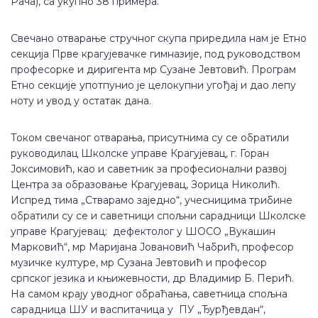
Рача), са укупно 38 примера.
Свечано отварање стручног скупа приредила нам је Етно
секција Прве крагујевачке гимназије, под руководством
професорке и диригента мр Сузане Јевтовић. Програм
Етно секције употпунио је целокупни угођај и дао лепу
ноту и увод у остатак дана.
Током свечаног отварања, присутнима су се обратили
руководилац Школске управе Крагујевац, г. Горан
Јоксимовић, као и саветник за професионални развој
Центра за образовање Крагујевац, Зорица Николић.
Испред тима „Стварамо заједно“, учесницима трибине
обратили су се и саветници спољни сарадници Школске
управе Крагујевац: дефектолог у ШОСО „Вукашин
Марковић“, мр Маријана Јовановић Чабрић, професор
музичке културе, мр Сузана Јевтовић и професор
српског језика и књижевности, др Владимир Б. Перић.
На самом крају уводног обраћања, саветница спољна
сарадница ШУ и васпитачица у ПУ „Ђурђевдан“,