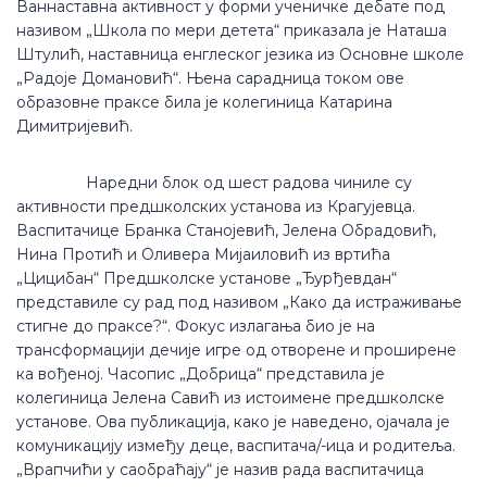
Ваннаставна активност у форми ученичке дебате под
називом „Школа по мери детета“ приказала је Наташа
Штулић, наставница енглеског језика из Основне школе
„Радоје Домановић“. Њена сарадница током ове
образовне праксе била је колегиница Катарина
Димитријевић.
Наредни блок од шест радова чиниле су
активности предшколских установа из Крагујевца.
Васпитачице Бранка Станојевић, Јелена Обрадовић,
Нина Протић и Оливера Мијаиловић из вртића
„Цицибан“ Предшколске установе „Ђурђевдан“
представиле су рад под називом „Како да истраживање
стигне до праксе?“. Фокус излагања био је на
трансформацији дечије игре од отворене и проширене
ка вођеној. Часопис „Добрица“ представила је
колегиница Јелена Савић из истоимене предшколске
установе. Ова публикација, како је наведено, ојачала је
комуникацију између деце, васпитача/-ица и родитеља.
„Врапчићи у саобраћају“ је назив рада васпитачица