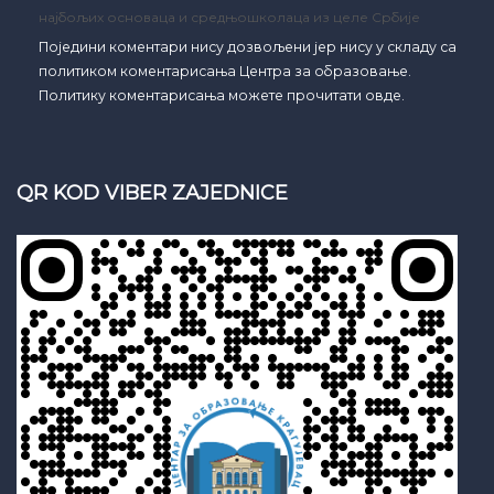
најбољих основаца и средњошколаца из целе Србије
Поједини коментари нису дозвољени јер нису у складу са
политиком коментарисања Центра за образовање.
Политику коментарисања можете прочитати овде.
QR KOD VIBER ZAJEDNICE