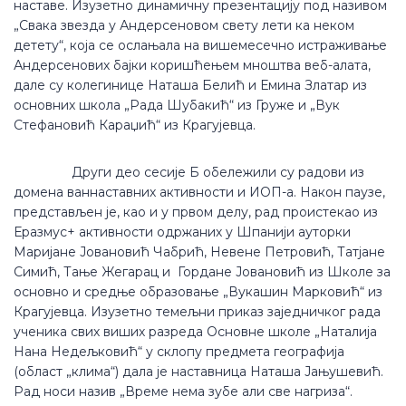
наставе. Изузетно динамичну презентацију под називом
„Свака звезда у Андерсеновом свету лети ка неком
детету“, која се ослањала на вишемесечно истраживање
Андерсенових бајки коришћењем мноштва веб-алата,
дале су колегинице Наташа Белић и Емина Златар из
основних школа „Рада Шубакић“ из Груже и „Вук
Стефановић Караџић“ из Крагујевца.
Други део сесије Б обележили су радови из
домена ваннаставних активности и ИОП-а. Након паузе,
представљен је, као и у првом делу, рад проистекао из
Еразмус+ активности одржаних у Шпанији ауторки
Маријане Јовановић Чабрић, Невене Петровић, Татјане
Симић, Тање Жегарац и Гордане Јовановић из Школе за
основно и средње образовање „Вукашин Марковић“ из
Крагујевца. Изузетно темељни приказ заједничког рада
ученика свих виших разреда Основне школе „Наталија
Нана Недељковић“ у склопу предмета географија
(област „клима“) дала је наставница Наташа Јањушевић.
Рад носи назив „Време нема зубе али све нагриза“.