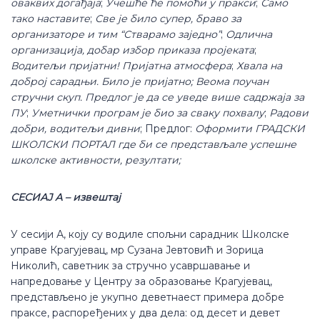
оваквих догађаја
;
Учешће ће помоћи у пракси
;
С
амо
тако наставите
;
С
ве је било супер, браво за
организаторе и тим “Стварамо заједно”
;
Одлична
организација, добар избор приказа пројеката
;
Водитељи пријатни! Пријатна атмосфера
;
Хвала на
доброј сарадњи. Било је пријатно; Веома поучан
стручни скуп. Предлог је да се уведе више садржаја за
ПУ
;
Уметнички програм је био за сваку похвалу
;
Радови
добри, водитељи дивни
; Предлог:
Оформити ГРАДСКИ
ШКОЛСКИ ПОРТАЛ где би се представљале успешне
школске активности, резултати;
СЕСИАЈ А – извештај
У сесији А, коју су водиле спољни сарадник Школске
управе Крагујевац, мр Сузана Јевтовић и Зорица
Николић, саветник за стручно усавршавање и
напредовање у Центру за образовање Крагујевац,
представљено је укупно деветнаест примера добре
праксе, распоређених у два дела: од десет и девет