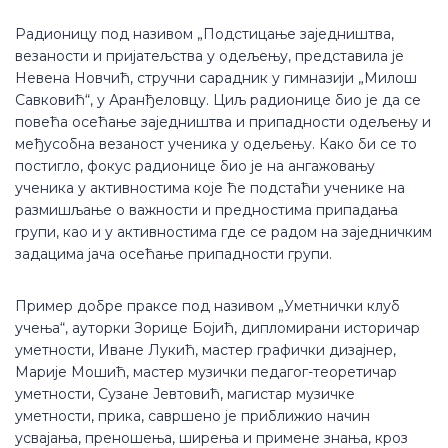
Радионицу под називом „Подстицање заједништва,
везаности и пријатељства у одељењу, представила је
Невена Новчић, стручни сарадник у гимназији „Милош
Савковић“, у Аранђеловцу. Циљ радионице био је да се
повећа осећање заједништва и припадности одељењу и
међусобна везаност ученика у одељењу. Како би се то
постигло, фокус радионице био је на ангажовању
ученика у активностима које ће подстаћи ученике на
размишљање о важности и предностима припадања
групи, као и у активностима где се радом на заједничким
задацима јача осећање припадности групи.
Пример добре праксе под називом „Уметнички клуб
учења“, ауторки Зорице Бојић, дипломирани историчар
уметности, Иване Лукић, мастер графички дизајнер,
Марије Мошић, мастер музички педагог-теоретичар
уметности, Сузане Јевтовић, магистар музичке
уметности, прика, савршено је приближио начин
усвајања, преношења, ширења и примене знања, кроз