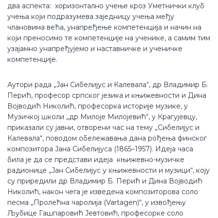
два аспекта: хоризонтално учење кроз Уметнички клуб
учења који подразумева заједницу учења међу
члановима већа, унапређење компетенција и начин на
који преносимо те компетенције на ученике, а самим тим
узајамно унапређујемо и наставничке и ученичке
компетенције.
Аутори рада „Јан Сибелијус и Калевала“, др Владимир Б.
Перић, професор српског језика и књижевности и Дина
Војводић Николић, професорка историје музике, у
Музичкој школи „др Милоје Милојевић“, у Крагујевцу,
приказали су јавни, отворени час на тему „Сибелијус и
Калевала“, поводом обележавања дана рођења финског
композитора Јана Сибелијуса (1865–1957). Идеја часа
била је да се представи идеја књижевно-музичке
радионице „Јан Сибелијус у књижевности и музици“, коју
су приредили др Владимир Б. Перић и Дина Војводић
Николић, након чега је изведена композиторова соло
песма „Пролећна чаролија (Vartagen)“, у извођењу
Љубице Гашпаровић Јевтовић, професорке соло