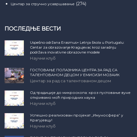
(274)
Центар за стручно усавршавање
ПОСЛЕДЊЕ ВЕСТИ
Uspešno održana Erasmus+ Letnja škola u Portugalu:
Centar za obrazovanje Kragujevac kroz saradnju
podržava inovativne obrazovne modele
Научни клуб
ГОСТОВАЊЕ ПОЛАЗНИКА ЦЕНТРА ЗА РАД СА
ТАЛЕНТОВАНОМ ДЕЦОМ У ЕМИСИЈИ МОЗАИК
Центар за рад са талентованом децом
Од традиције до микроскопа: кроз пустовање вуне
откривамо моћ природних наука
Научни клуб
Успешно реализован пројекат „Имуносфера” у
Крагујевцу!
Научни клуб