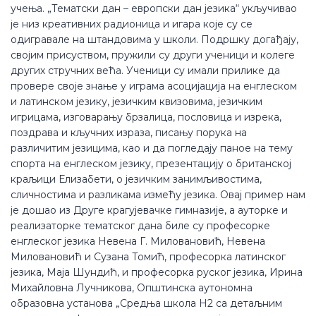
учења. „Тематски дан – европски дан језика“ укључивао
је низ креативних радионица и игара које су се
одигравале на штандовима у школи. Подршку догађају,
својим присуством, пружили су други ученици и колеге
других стручних већа. Ученици су имали прилике да
провере своје знање у играма асоцијација на енглеском
и латинском језику, језичким квизовима, језичким
игрицама, изговарању брзалица, пословица и изрека,
поздрава и кључних израза, писању порука на
различитим језицима, као и да погледају паное на тему
спорта на енглеском језику, презентацију о британској
краљици Елизабети, о језичким занимљивостима,
сличностима и разликама измећу језика. Овај пример нам
је дошао из Друге крагујевачке гимназије, а ауторке и
реализаторке тематског дана биле су професорке
енглеског језика Невена Г. Миловановић, Невена
Миловановић и Сузана Томић, професорка латинског
језика, Маја Шундић, и професорка руског језика, Ирина
Михайловна Лучникова, Општинска аутономна
образовна установа „Средња школа Н2 са детаљним