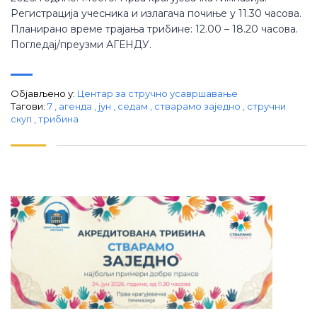
Регистрација учесника и излагача почиње у 11.30 часова.
Планирано време трајања трибине: 12.00 – 18.20 часова.
Погледај/преузми АГЕНДУ.
Објављено у:
Центар за стручно усавршавање
Тагови:
7
,
агенда
,
јун
,
седам
,
стварамо заједно
,
стручни
скуп
,
трибина