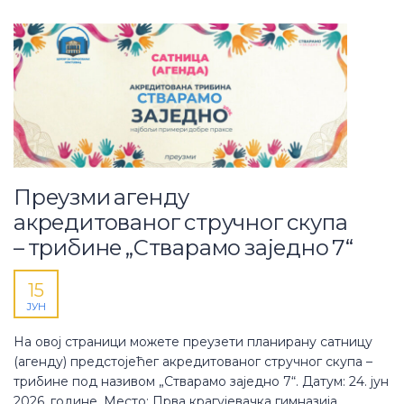
Преузми агенду
акредитованог стручног скупа
– трибине „Стварамо заједно 7“
15
ЈУН
На овој страници можете преузети планирану сатницу
(агенду) предстојећег акредитованог стручног скупа –
трибине под називом „Стварамо заједно 7“. Датум: 24. јун
2026. године. Место: Прва крагујевачка гимназија.