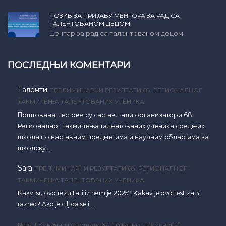
ПОЗИВ ЗА ПРИЈАВУ МЕНТОРА ЗА РАД СА
ТАЛЕНТОВАНОМ ДЕЦОМ
Центар за рад са талентованом децом
ПОСЛЕДЊИ КОМЕНТАРИ
Таленти
ПРЕЛИМИНАРНИ РЕЗУЛТАТИ 68. РЕГИОНАЛНОГ
ТАКМИЧЕЊА ТАЛЕНТОВАНИХ УЧЕНИКА
Поштована, тестове су састављали организатори 68.
Регионалног такмичења талентованих ученика средњих
школа по наставним предметима и научним областима за
школску…
Sara
ПРЕЛИМИНАРНИ РЕЗУЛТАТИ 68. РЕГИОНАЛНОГ
ТАКМИЧЕЊА ТАЛЕНТОВАНИХ УЧЕНИКА
Kakvi su ovo rezultati iz hemije 2025? Kakav je ovo test za 3.
razred? Ako je cilj da se i…
Nenad
Коначни резултати 67. Државног такмичења