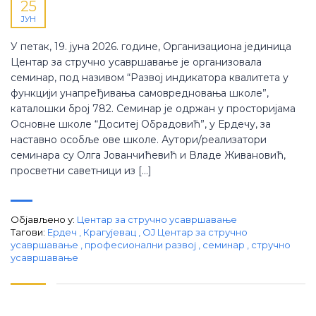
25
ЈУН
У петак, 19. јуна 2026. године, Организациона јединица
Центар за стручно усавршавање је организовала
семинар, под називом “Развој индикатора квалитета у
функцији унапређивања самовредновања школе”,
каталошки број 782. Семинар је одржан у просторијама
Основне школе “Доситеј Обрадовић”, у Ердечу, за
наставно особље ове школе. Аутори/реализатори
семинара су Олга Јованчићевић и Владе Живановић,
просветни саветници из […]
Објављено у:
Центар за стручно усавршавање
Тагови:
Ердеч
,
Крагујевац
,
ОЈ Центар за стручно
усавршавање
,
професионални развој
,
семинар
,
стручно
усавршавање