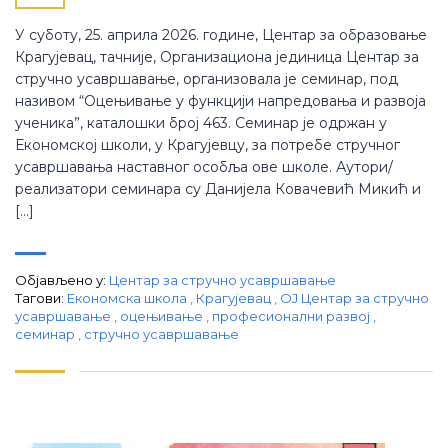
У суботу, 25. априла 2026. године, Центар за образовање
Крагујевац, тачније, Организациона јединица Центар за
стручно усавршавање, организовала је семинар, под
називом “Оцењивање у функцији напредовања и развоја
ученика”, каталошки број 463. Семинар је одржан у
Економској школи, у Крагујевцу, за потребе стручног
усавршавања наставног особља ове школе. Аутори/
реализатори семинара су Данијела Ковачевић Микић и
[…]
Објављено у:
Центар за стручно усавршавање
Тагови:
Економска школа
,
Крагујевац
,
ОЈ Центар за стручно
усавршавање
,
оцењивање
,
професионални развој
,
семинар
,
стручно усавршавање