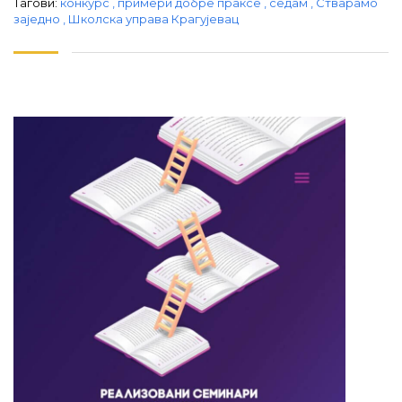
Тагови:
конкурс
,
примери добре праксе
,
седам
,
Стварамо
заједно
,
Школска управа Крагујевац