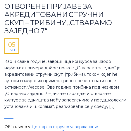
ОТВОРЕНЕ ПРИЈАВЕ ЗА
АКРЕДИТОВАНИ СТРУЧНИ
СКУП – ТРИБИНУ „СТВАРАМО
ЗАЈЕДНО 7“
05
ЈУН
Као и сваке године, завршница конкурса за избор
најбољих примера добре праксе „Стварамо заједно“ је
акредитовани стручни скуп (трибина), током којег ће
аутори изабраних примера јавно презентовати своје
активности/часове. Ове године, трибина под називом
„Стварамо заједно 7 – јачање сарадње и стварање
културе заједништва међу запосленима у предшколским
установама и школама“, реализоваће се у среду, […]
Објављено у:
Центар за стручно усавршавање