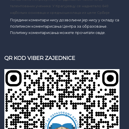
талентованих ученика: У Крагујевцу се надметало 649
најбољих основаца и средњошколаца из целе Србије
Поједини коментари нису дозвољени јер нису у складу са
политиком коментарисања Центра за образовање.
Политику коментарисања можете прочитати овде.
QR KOD VIBER ZAJEDNICE