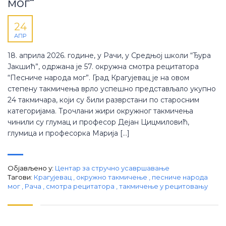
мог“
24
АПР
18. априла 2026. године, у Рачи, у Средњој школи “Ђура
Јакшић”, одржана је 57. окружна смотра рецитатора
“Песниче народа мог”. Град Крагујевац је на овом
степену такмичења врло успешно представљало укупно
24 такмичара, који су били разврстани по старосним
категоријама. Трочлани жири окружног такмичења
чинили су глумац и професор Дејан Цицмиловић,
глумица и професорка Марија […]
Објављено у:
Центар за стручно усавршавање
Тагови:
Крагујевац
,
окружно такмичење
,
песниче народа
мог
,
Рача
,
смотра рецитатора
,
такмичење у рецитовању