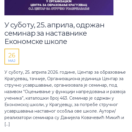
У суботу, 25. априла, одржан
семинар за наставнике
Економске школе
26
МАЈ
У суботу, 25. априла 2026. године, Центар за образовање
Крагујевац, тачније, Организациона јединица Центар за
стручно усавршавање, организовала је семинар, под
називом “Оцењивање у функцији напредовања и развоја
ученика”, каталошки број 463. Семинар је одржан у
Економској школи, у Крагујевцу, за потребе стручног
усавршавања наставног особља ове школе. Аутори/
реализатори семинара су Данијела Ковачевић Микић и
[…]