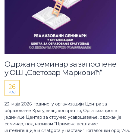
Одржан семинар за запослене
у ОШ „Светозар Марковић“
26
МАЈ
23. маја 2026. године, у организацији Центра за
образовање Крагујевац, конкретно, Организационе
јединице Центар за стручно усавршавање, одржан је
семинар, под називом “Примена вештачке
интелигенције и chatgptа у настави”, каталошки број 743.