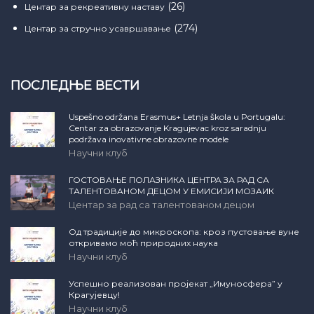
(26)
Центар за рекреативну наставу
(274)
Центар за стручно усавршавање
ПОСЛЕДЊЕ ВЕСТИ
Uspešno održana Erasmus+ Letnja škola u Portugalu:
Centar za obrazovanje Kragujevac kroz saradnju
podržava inovativne obrazovne modele
Научни клуб
ГОСТОВАЊЕ ПОЛАЗНИКА ЦЕНТРА ЗА РАД СА
ТАЛЕНТОВАНОМ ДЕЦОМ У ЕМИСИЈИ МОЗАИК
Центар за рад са талентованом децом
Од традиције до микроскопа: кроз пустовање вуне
откривамо моћ природних наука
Научни клуб
Успешно реализован пројекат „Имуносфера” у
Крагујевцу!
Научни клуб