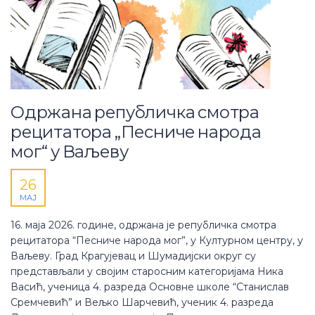
Одржанa републичка смотра
рецитатора „Песниче народа
мог“ у Ваљеву
26
МАЈ
16. маја 2026. године, одржана је републичка смотра
рецитатора “Песниче народа мог”, у Културном центру, у
Ваљеву. Град Крагујевац и Шумадијски округ су
представљали у својим старосним категоријама Ника
Васић, ученица 4. разреда Основне школе “Станислав
Сремчевић” и Вељко Шарчевић, ученик 4. разреда