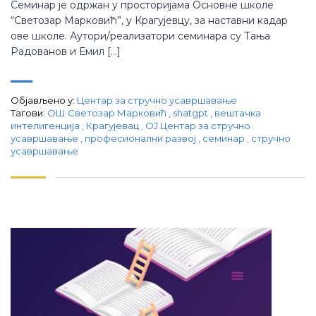
Семинар је одржан у просторијама Основне школе
“Светозар Марковић”, у Крагујевцу, за наставни кадар
ове школе. Аутори/реализатори семинара су Тања
Радованов и Емил […]
Објављено у:
Центар за стручно усавршавање
Тагови:
OШ Светозар Марковић
,
shatgpt
,
вештачка
интелигенција
,
Крагујевац
,
ОЈ Центар за стручно
усавршавање
,
професионални развој
,
семинар
,
стручно
усавршавање