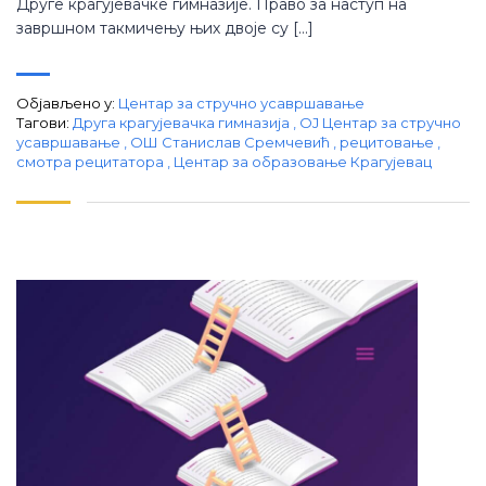
Друге крагујевачке гимназије. Право за наступ на
завршном такмичењу њих двоје су […]
Објављено у:
Центар за стручно усавршавање
Тагови:
Друга крагујевачка гимназија
,
ОЈ Центар за стручно
усавршавање
,
ОШ Станислав Сремчевић
,
рецитовање
,
смотра рецитатора
,
Центар за образовање Крагујевац