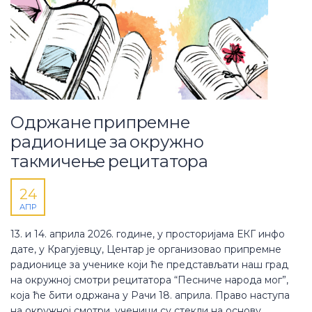
Одржанe припремне
радионице за окружно
такмичење рецитатора
24
АПР
13. и 14. априла 2026. године, у просторијама ЕКГ инфо
дате, у Крагујевцу, Центар је организовао припремне
радионице за ученике који ће представљати наш град
на окружној смотри рецитатора “Песниче народа мог”,
која ће бити одржана у Рачи 18. априла. Право наступа
на окружној смотри, ученици су стекли на основу