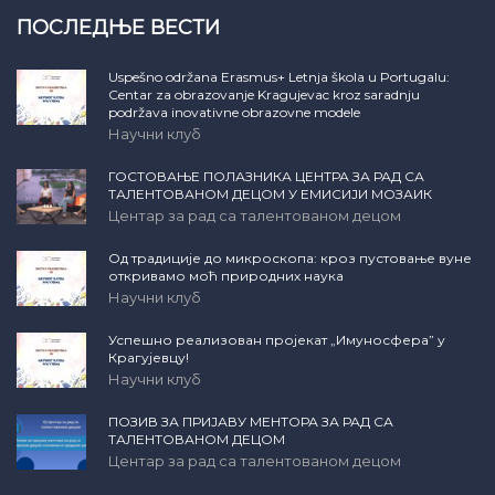
ПОСЛЕДЊЕ ВЕСТИ
Uspešno održana Erasmus+ Letnja škola u Portugalu:
Centar za obrazovanje Kragujevac kroz saradnju
podržava inovativne obrazovne modele
Научни клуб
ГОСТОВАЊЕ ПОЛАЗНИКА ЦЕНТРА ЗА РАД СА
ТАЛЕНТОВАНОМ ДЕЦОМ У ЕМИСИЈИ МОЗАИК
Центар за рад са талентованом децом
Од традиције до микроскопа: кроз пустовање вуне
откривамо моћ природних наука
Научни клуб
Успешно реализован пројекат „Имуносфера” у
Крагујевцу!
Научни клуб
ПОЗИВ ЗА ПРИЈАВУ МЕНТОРА ЗА РАД СА
ТАЛЕНТОВАНОМ ДЕЦОМ
Центар за рад са талентованом децом