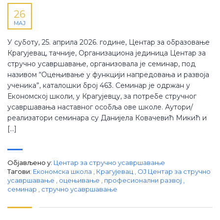
26
МАЈ
У суботу, 25. априла 2026. године, Центар за образовање
Крагујевац, тачније, Организациона јединица Центар за
стручно усавршавање, организовала је семинар, под
називом “Оцењивање у функцији напредовања и развоја
ученика”, каталошки број 463. Семинар је одржан у
Економској школи, у Крагујевцу, за потребе стручног
усавршавања наставног особља ове школе. Аутори/
реализатори семинара су Данијела Ковачевић Микић и
[…]
Објављено у:
Центар за стручно усавршавање
Тагови:
Економска школа
,
Крагујевац
,
ОЈ Центар за стручно
усавршавање
,
оцењивање
,
професионални развој
,
семинар
,
стручно усавршавање