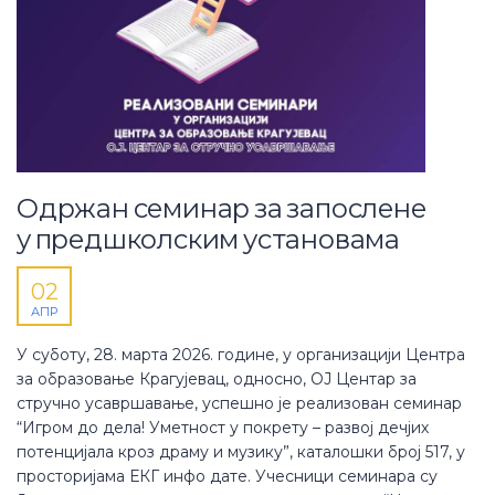
Одржан семинар за запослене
у предшколским установама
02
АПР
У суботу, 28. марта 2026. године, у организацији Центра
за образовање Крагујевац, односно, ОЈ Центар за
стручно усавршавање, успешно је реализован семинар
“Игром до дела! Уметност у покрету – развој дечјих
потенцијала кроз драму и музику”, каталошки број 517, у
просторијама ЕКГ инфо дате. Учесници семинара су