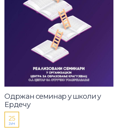
Одржан семинар у школи у
Ердечу
25
ЈУН