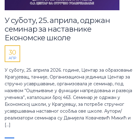
У суботу, 25. априла, одржан
семинар за наставнике
Економске школе
30
АПР
У суботу, 25. априла 2026. године, Центар за образовање
Крагујевац, тачније, Организациона јединица Центар за
стручно усавршавање, организовала је семинар, под
називом “Оцењивање у функцији напредовања и развоја
ученика”, каталошки број 463. Семинар је одржан у
Економској школи, у Крагујевцу, за потребе стручног
усавршавања наставног особља ове школе. Аутори/
реализатори семинара су Данијела Ковачевић Микић и
[…]