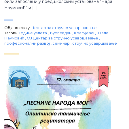
били запослени у предшколским установама “Нада
Наумовић” и […]
Објављено у:
Центар за стручно усавршавање
Тагови:
Године узлета
,
Ђурђевдан
,
Крагујевац
,
Нада
Наумовић
,
ОЈ Центар за стручно усавршавање
,
професионални развој
,
семинар
,
стручно усавршавање