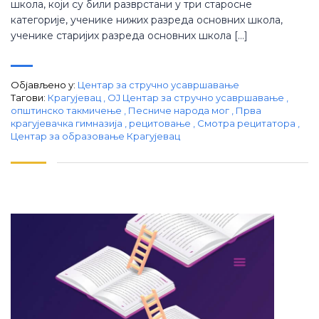
школа, који су били разврстани у три старосне
категорије, ученике нижих разреда основних школа,
ученике старијих разреда основних школа […]
Објављено у:
Центар за стручно усавршавање
Тагови:
Крагујевац
,
ОЈ Центар за стручно усавршавање
,
општинско такмичење
,
Песниче народа мог
,
Прва
крагујевачка гимназија
,
рецитовање
,
Смотра рецитатора
,
Центар за образовање Крагујевац