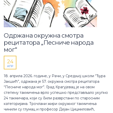
Одржана окружна смотра
рецитатора „Песниче народа
мог“
24
АПР
18. априла 2026. године, у Рачи, у Средњој школи “Ђура
Јакшић”, одржана је 57. окружна смотра рецитатора
“Песниче народа мог”. Град Крагујевац је на овом
степену такмичења врло успешно представљало укупно
24 такмичара, који су били разврстани по старосним
категоријама. Трочлани жири окружног такмичења
чинили су глумац и професор Дејан Цицмиловић,