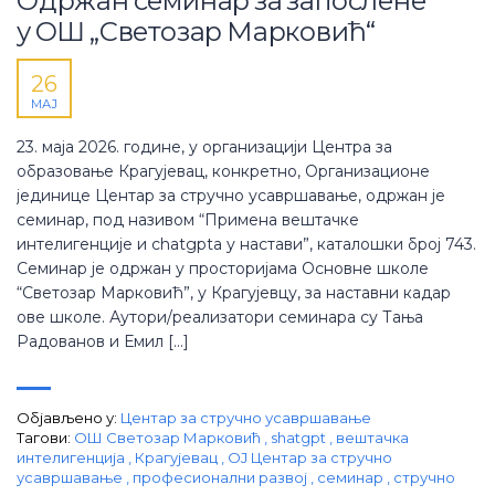
Одржан семинар за запослене
у ОШ „Светозар Марковић“
26
МАЈ
23. маја 2026. године, у организацији Центра за
образовање Крагујевац, конкретно, Организационе
јединице Центар за стручно усавршавање, одржан је
семинар, под називом “Примена вештачке
интелигенције и chatgptа у настави”, каталошки број 743.
Семинар је одржан у просторијама Основне школе
“Светозар Марковић”, у Крагујевцу, за наставни кадар
ове школе. Аутори/реализатори семинара су Тања
Радованов и Емил […]
Објављено у:
Центар за стручно усавршавање
Тагови:
OШ Светозар Марковић
,
shatgpt
,
вештачка
интелигенција
,
Крагујевац
,
ОЈ Центар за стручно
усавршавање
,
професионални развој
,
семинар
,
стручно