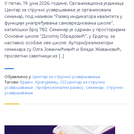
У петак, 19. јуна 2026. године, Организациона јединица
Центар за стручно усавршавање је организовала
семинар, под називом “Развој индикатора квалитета у
функцији унапређивања самовредновања школе”,
каталошки број 782. Семинар је одржан у просторијама
Основне школе “Доситеј Обрадовић”, у Ердечу, за
наставно особље ове школе. Аутори/реализатори
семинара су Олга Јованчићевић и Владе Живановић,
просветни саветници из […]
Објављено у:
Центар за стручно усавршавање
Тагови:
Ердеч
,
Крагујевац
,
ОЈ Центар за стручно
усавршавање
,
професионални развој
,
семинар
,
стручно
усавршавање