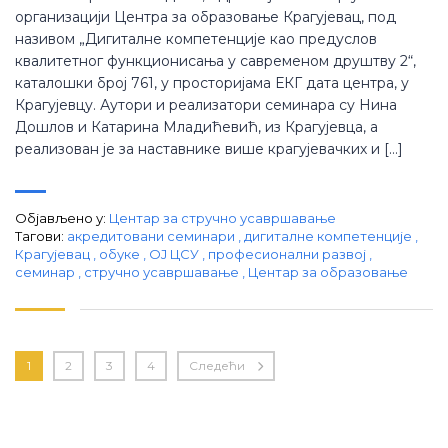
организацији Центра за образовање Крагујевац, под
називом „Дигиталне компетенције као предуслов
квалитетног функционисања у савременом друштву 2“,
каталошки број 761, у просторијама ЕКГ дата центра, у
Крагујевцу. Аутори и реализатори семинара су Нина
Дошлов и Катарина Младићевић, из Крагујевца, а
реализован је за наставнике више крагујевачких и […]
Објављено у:
Центар за стручно усавршавање
Тагови:
акредитовани семинари
,
дигиталне компетенције
,
Крагујевац
,
обуке
,
ОЈ ЦСУ
,
професионални развој
,
семинар
,
стручно усавршавање
,
Центар за образовање
1
2
3
4
Следећи