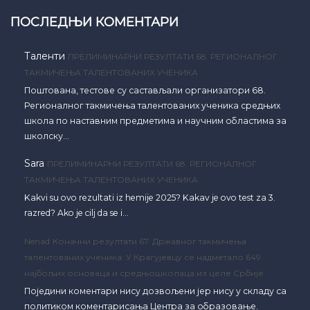
ПОСЛЕДЊИ КОМЕНТАРИ
Таленти
ПРЕЛИМИНАРНИ РЕЗУЛТАТИ 68. РЕГИОНАЛНОГ
ТАКМИЧЕЊА ТАЛЕНТОВАНИХ УЧЕНИКА
Поштована, тестове су састављали организатори 68.
Регионалног такмичења талентованих ученика средњих
школа по наставним предметима и научним областима за
школску…
Sara
ПРЕЛИМИНАРНИ РЕЗУЛТАТИ 68. РЕГИОНАЛНОГ
ТАКМИЧЕЊА ТАЛЕНТОВАНИХ УЧЕНИКА
Kakvi su ovo rezultati iz hemije 2025? Kakav je ovo test za 3.
razred? Ako je cilj da se i…
Nenad
Коначни резултати 67. Државног такмичења
талентованих ученика: У Крагујевцу се надметало 649
најбољих основаца и средњошколаца из целе Србије
Поједини коментари нису дозвољени јер нису у складу са
политиком коментарисања Центра за образовање.