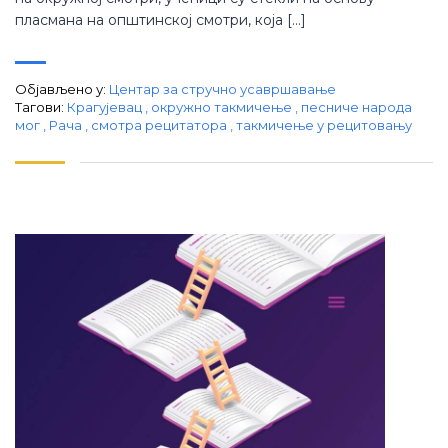
пласмана на општинској смотри, која […]
Објављено у:
Центар за стручно усавршавање
Тагови:
Крагујевац
,
окружно такмичење
,
песниче народа
мог
,
Рача
,
смотра рецитатора
,
такмичење у рецитовању