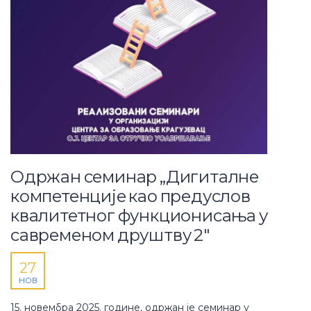
Одржан семинар „Дигиталне
компетенције као предуслов
квалитетног функционисања у
савременом друштву 2″
27
НОВ
15. новембра 2025. године, одржан је семинар у