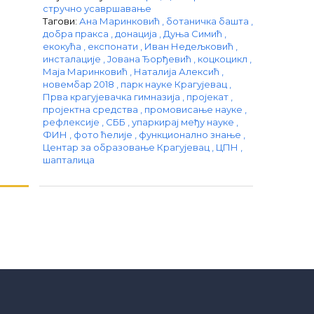
стручно усавршавање
Тагови:
Ана Маринковић
,
ботаничка башта
,
добра пракса
,
донација
,
Дуња Симић
,
екокућа
,
експонати
,
Иван Недељковић
,
инсталације
,
Јована Ђорђевић
,
коцкоцикл
,
Маја Маринковић
,
Наталија Алексић
,
новембар 2018
,
парк науке Крагујевац
,
Прва крагујевачка гимназија
,
пројекат
,
пројектна средства
,
промовисање науке
,
рефлексије
,
СББ
,
упаркирај међу науке
,
ФИН
,
фото ћелије
,
функционално знање
,
Центар за образовање Крагујевац
,
ЦПН
,
шапталица