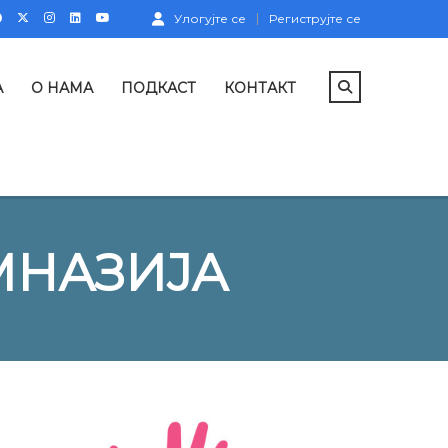
Улогујте се
Региструјте се
А
О НАМА
ПОДКАСТ
КОНТАКТ
МНАЗИЈА