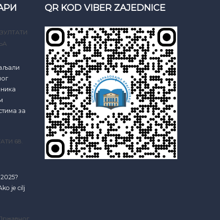
АРИ
QR KOD VIBER ZAJEDNICE
ЗУЛТАТИ
ЊА
ављали
ног
еника
м
стима за
АТИ 68.
e 2025?
ko je cilj
 Државног