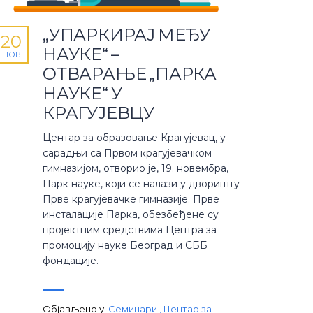
„УПАРКИРАЈ МЕЂУ
20
НАУКЕ“ –
НОВ
ОТВАРАЊЕ „ПАРКА
НАУКЕ“ У
КРАГУЈЕВЦУ
Центар за образовање Крагујевац, у
сарадњи са Првом крагујевачком
гимназијом, отворио је, 19. новембра,
Парк науке, који се налази у дворишту
Прве крагујевачке гимназије. Прве
инсталације Парка, обезбеђене су
пројектним средствима Центра за
промоцију науке Београд и СББ
фондације.
Објављено у:
Семинари
,
Центар за