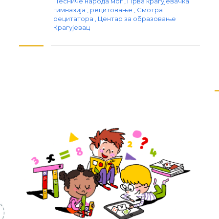
Песниче народа мог
,
Прва крагујевачка
гимназија
,
рецитовање
,
Смотра
рецитатора
,
Центар за образовање
Крагујевац