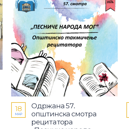
Одржана 57.
18
општинска смотра
МАР
рецитатора