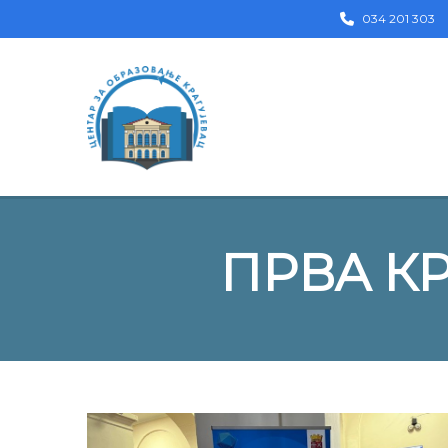
034 201 303
ПРВА К