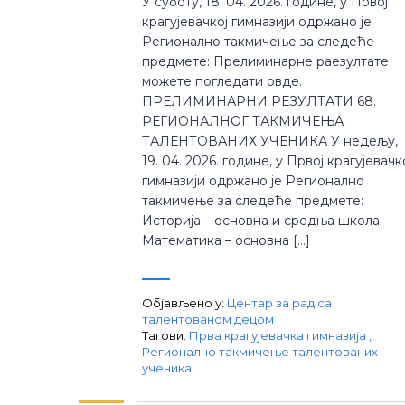
У суботу, 18. 04. 2026. године, у Првој
крагујевачкој гимназији одржано је
Регионално такмичење за следеће
предмете: Прелиминарне раезултате
можете погледати овде.
ПРЕЛИМИНАРНИ РЕЗУЛТАТИ 68.
РЕГИОНАЛНОГ ТАКМИЧЕЊА
ТАЛЕНТОВАНИХ УЧЕНИКА У недељу,
19. 04. 2026. године, у Првој крагујевачк
гимназији одржано је Регионално
такмичење за следеће предмете:
Историја – основна и средња школа
Математика – основна […]
Објављено у:
Центар за рад са
талентованом децом
Тагови:
Прва крагујевачка гимназија
,
Регионално такмичење талентованих
ученика