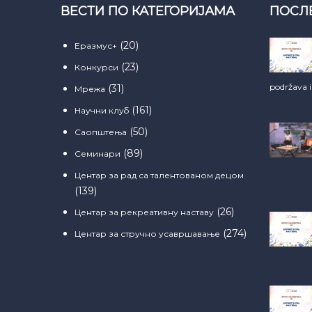
ВЕСТИ ПО КАТЕГОРИЈАМА
ПОСЛ
(20)
Еразмус+
(23)
Конкурси
podržava 
(31)
Мрежа
(161)
Научни клуб
(50)
Саопштења
(89)
Семинари
Центар за рад са талентованом децом
(139)
(26)
Центар за рекреативну наставу
(274)
Центар за стручно усавршавање