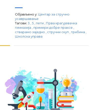
Објављено у:
Центар за стручно
усавршавање
Тагови:
3
,
5
,
пети
,
Прва крагујевачка
гимназија
,
примери добре праксе
,
стварамо заједно
,
стручни скуп
,
трибина
,
Школска управа