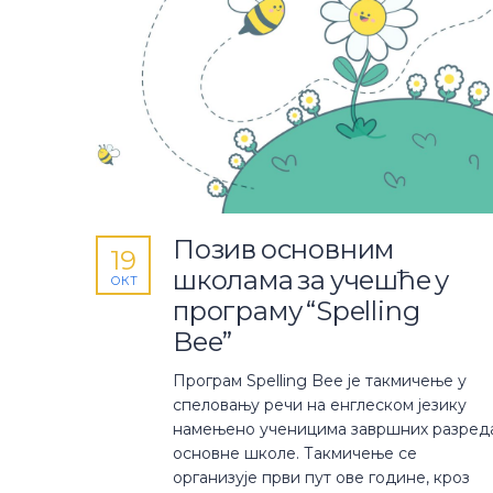
Позив основним
19
школама за учешће у
ОКТ
програму “Spelling
Bee”
Програм Spelling Bee је такмичење у
спеловању речи на енглеском језику
намењено ученицима завршних разред
основне школе. Такмичење се
организује први пут ове године, кроз