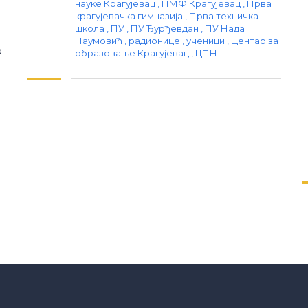
науке Крагујевац
,
ПМФ Крагујевац
,
Прва
крагујевачка гимназија
,
Прва техничка
школа
,
ПУ
,
ПУ Ђурђевдан
,
ПУ Нада
Наумовић
,
радионице
,
ученици
,
Центар за
о
образовање Крагујевац
,
ЦПН