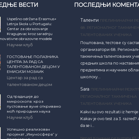
ЕДЊЕ ВЕСТИ
ПОСЛЕДЊИ КОМЕНТ
Uspešno održana Erasmus+
Таленти
ПРЕЛИМИНАРНИ РЕ
Letnja škola u Portugalu:
68. РЕГИОНАЛНОГ ТАКМИЧЕ
Centar za obrazovanje
Kragujevac kroz saradnju
ТАЛЕНТОВАНИХ УЧЕНИКА
inovativne obrazovne modele
Поштована, тестове су саст
Научни клуб
организатори 68. Регионал
такмичења талентованих уч
ГОСТОВАЊЕ ПОЛАЗНИКА
ЦЕНТРА ЗА РАД СА
средњих школа по наставни
ТАЛЕНТОВАНОМ ДЕЦОМ У
предметима и научним обла
ЕМИСИЈИ МОЗАИК
школску…
Центар за рад са
талентованом децом
Sara
ПРЕЛИМИНАРНИ РЕЗУЛТ
Од традиције до
РЕГИОНАЛНОГ ТАКМИЧЕЊА
микроскопа: кроз
ТАЛЕНТОВАНИХ УЧЕНИКА
пустовање вуне откривамо
моћ природних наука
Kakvi su ovo rezultati iz hemij
Научни клуб
Kakav je ovo test za 3. razred? A
da se i…
Успешно реализован
пројекат „Имуносфера” у
Nenad
Коначни резултати 67.