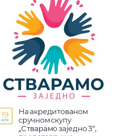
На акредитованом
19
сручном скупу
АПР
„Стварамо заједно 3“,