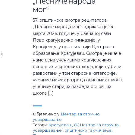
„Песниче народа
мог“
57. општинска смотра рецитатора
„Песниче народа мог“, одржана је 14.
марта 2026. године, у Свечаној сали
Прве крагујевачке гимназије, у
Крагујевцу, у организацији Центра за
образовање Крагујевац. Смотра је иначе
ој
намењена ученицима крагујевачких
основних и средњих школа, који су били
разврстани у три старосне категорије,
ученике нижих разреда основних школа,
ученике старијих разреда основних
школа […]
Објављено у:
Центар за стручно
усавршавање
Тагови:
Крагујевац
,
ОЈ Центар за стручно
усавршавање
,
општинско такмичење
,