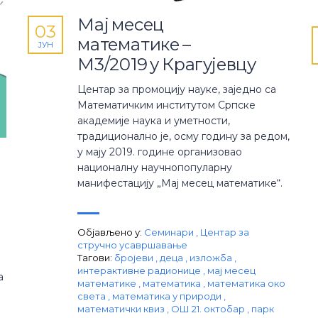
Мај месец
03
математике –
ЈУН
М3/2019 у Крагујевцу
Центар за промоцију науке, заједно са
Математичким институтом Српске
академије наука и уметности,
традиционално je, осму годину за редом,
у мају 2019. године организовао
националну научнопопуларну
манифестацију „Мај месец математике“.
Објављено у:
Семинари
,
Центар за
стручно усавршавање
Тагови:
бројеви
,
деца
,
изложба
,
интерактивне радионице
,
мај месец
а
математике
,
математика
,
математика око
света
,
математика у природи
,
математички квиз
,
ОШ 21. октобар
,
парк