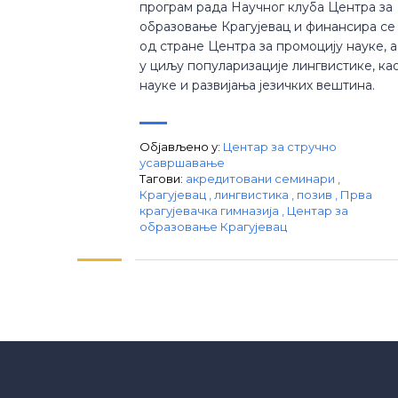
програм рада Научног клуба Центра за
образовање Крагујевац и финансира се
од стране Центра за промоцију науке, а
у циљу популаризације лингвистике, ка
науке и развијања језичких вештина.
Објављено у:
Центар за стручно
усавршавање
Тагови:
акредитовани семинари
,
Крагујевац
,
лингвистика
,
позив
,
Прва
крагујевачка гимназија
,
Центар за
образовање Крагујевац