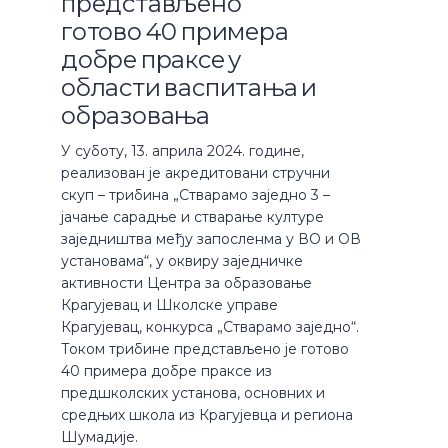
представљено
готово 40 примера
добре праксе у
области васпитања и
образовања
У суботу, 13. априла 2024. године,
реализован је акредитовани стручни
скуп – трибина „Стварамо заједно 3 –
јачање сарадње и стварање културе
заједништва међу запосленма у ВО и ОВ
установама“, у оквиру заједничке
активности Центра за образовање
Крагујевац и Школске управе
Крагујевац, конкурса „Стварамо заједно“.
Током трибине представљено је готово
40 примера добре праксе из
предшколских установа, основних и
средњих школа из Крагујевца и региона
Шумадије.