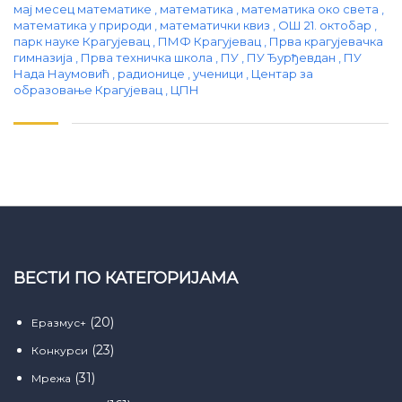
мај месец математике
,
математика
,
математика око света
,
математика у природи
,
математички квиз
,
ОШ 21. октобар
,
парк науке Крагујевац
,
ПМФ Крагујевац
,
Прва крагујевачка
гимназија
,
Прва техничка школа
,
ПУ
,
ПУ Ђурђевдан
,
ПУ
Нада Наумовић
,
радионице
,
ученици
,
Центар за
образовање Крагујевац
,
ЦПН
ВЕСТИ ПО КАТЕГОРИЈАМА
(20)
Еразмус+
(23)
Конкурси
(31)
Мрежа