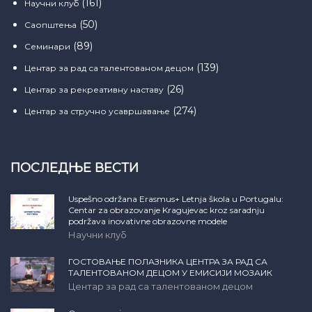
(161)
Научни клуб
(50)
Саопштења
(89)
Семинари
(139)
Центар за рад са талентованом децом
(26)
Центар за рекреативну наставу
(274)
Центар за стручно усавршавање
ПОСЛЕДЊЕ ВЕСТИ
Uspešno održana Erasmus+ Letnja škola u Portugalu:
Centar za obrazovanje Kragujevac kroz saradnju
podržava inovativne obrazovne modele
Научни клуб
ГОСТОВАЊЕ ПОЛАЗНИКА ЦЕНТРА ЗА РАД СА
ТАЛЕНТОВАНОМ ДЕЦОМ У ЕМИСИЈИ МОЗАИК
Центар за рад са талентованом децом