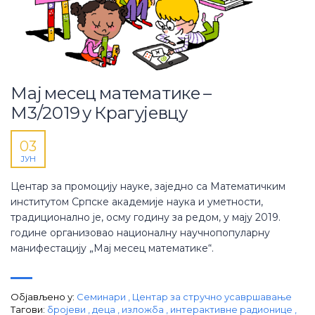
Мај месец математике –
М3/2019 у Крагујевцу
03
ЈУН
Центар за промоцију науке, заједно са Математичким
институтом Српске академије наука и уметности,
традиционално je, осму годину за редом, у мају 2019.
године организовао националну научнопопуларну
манифестацију „Мај месец математике“.
Објављено у:
Семинари
,
Центар за стручно усавршавање
Тагови:
бројеви
,
деца
,
изложба
,
интерактивне радионице
,