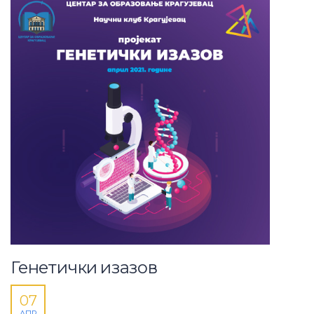
Генетички изазов
07
АПР