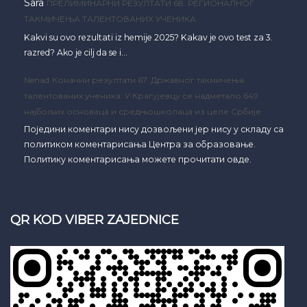
Sara
ПРЕЛИМИНАРНИ РЕЗУЛТАТИ 68. РЕГИОНАЛНОГ
ТАКМИЧЕЊА ТАЛЕНТОВАНИХ УЧЕНИКА
Kakvi su ovo rezultati iz hemije 2025? Kakav je ovo test za 3.
razred? Ako je cilj da se i…
Nenad
Коначни резултати 67. Државног такмичења
талентованих ученика: У Крагујевцу се надметало 649
најбољих основаца и средњошколаца из целе Србије
Поједини коментари нису дозвољени јер нису у складу са
политиком коментарисања Центра за образовање.
Политику коментарисања можете прочитати овде.
QR KOD VIBER ZAJEDNICE