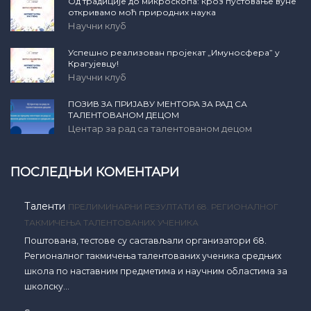
Од традиције до микроскопа: кроз пустовање вуне
откривамо моћ природних наука
Научни клуб
Успешно реализован пројекат „Имуносфера” у
Крагујевцу!
Научни клуб
ПОЗИВ ЗА ПРИЈАВУ МЕНТОРА ЗА РАД СА
ТАЛЕНТОВАНОМ ДЕЦОМ
Центар за рад са талентованом децом
ПОСЛЕДЊИ КОМЕНТАРИ
Таленти
ПРЕЛИМИНАРНИ РЕЗУЛТАТИ 68. РЕГИОНАЛНОГ
ТАКМИЧЕЊА ТАЛЕНТОВАНИХ УЧЕНИКА
Поштована, тестове су састављали организатори 68.
Регионалног такмичења талентованих ученика средњих
школа по наставним предметима и научним областима за
школску…