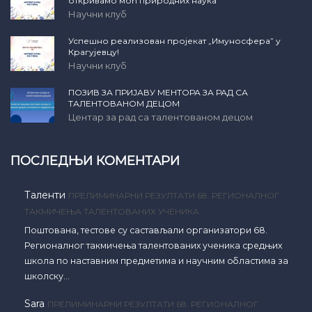
откривамо моћ природних наука
Научни клуб
Успешно реализован пројекат „Имуносфера” у
Крагујевцу!
Научни клуб
ПОЗИВ ЗА ПРИЈАВУ МЕНТОРА ЗА РАД СА
ТАЛЕНТОВАНОМ ДЕЦОМ
Центар за рад са талентованом децом
ПОСЛЕДЊИ КОМЕНТАРИ
Таленти
ПРЕЛИМИНАРНИ РЕЗУЛТАТИ 68. РЕГИОНАЛНОГ
ТАКМИЧЕЊА ТАЛЕНТОВАНИХ УЧЕНИКА
Поштована, тестове су састављали организатори 68.
Регионалног такмичења талентованих ученика средњих
школа по наставним предметима и научним областима за
школску…
Sara
ПРЕЛИМИНАРНИ РЕЗУЛТАТИ 68. РЕГИОНАЛНОГ