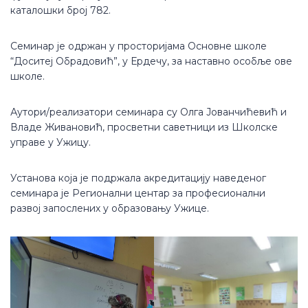
каталошки број 782.
Семинар је одржан у просторијама Основне школе
“Доситеј Обрадовић”, у Ердечу, за наставно особље ове
школе.
Аутори/реализатори семинара су Олга Јованчићевић и
Владе Живановић, просветни саветници из Школске
управе у Ужицу.
Установа која је подржала акредитацију наведеног
семинара је Регионални центар за професионални
развој запослених у образовању Ужице.