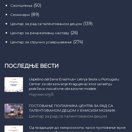
(50)
Саопштења
(89)
Семинари
(139)
Центар за рад са талентованом децом
(26)
Центар за рекреативну наставу
(274)
Центар за стручно усавршавање
ПОСЛЕДЊЕ ВЕСТИ
Uspešno održana Erasmus+ Letnja škola u Portugalu:
Centar za obrazovanje Kragujevac kroz saradnju
podržava inovativne obrazovne modele
Научни клуб
ГОСТОВАЊЕ ПОЛАЗНИКА ЦЕНТРА ЗА РАД СА
ТАЛЕНТОВАНОМ ДЕЦОМ У ЕМИСИЈИ МОЗАИК
Центар за рад са талентованом децом
Од традиције до микроскопа: кроз пустовање вуне