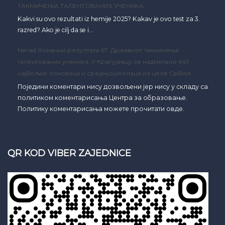
ТАКМИЧЕЊА ТАЛЕНТОВАНИХ УЧЕНИКА
Kakvi su ovo rezultati iz hemije 2025? Kakav je ovo test za 3.
razred? Ako je cilj da se i…
Nenad
Коначни резултати 67. Државног такмичења
талентованих ученика: У Крагујевцу се надметало 649
најбољих основаца и средњошколаца из целе Србије
Поједини коментари нису дозвољени јер нису у складу са
политиком коментарисања Центра за образовање.
Политику коментарисања можете прочитати овде.
QR KOD VIBER ZAJEDNICE