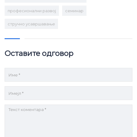
професионални развој
семинар
стручно усавршавање
Оставите одговор