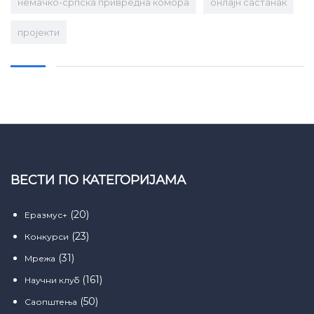
немачко-српска привредна комора
онлајн састанак
пројекти
ВЕСТИ ПО КАТЕГОРИЈАМА
(20)
Еразмус+
(23)
Конкурси
(31)
Мрежа
(161)
Научни клуб
(50)
Саопштења