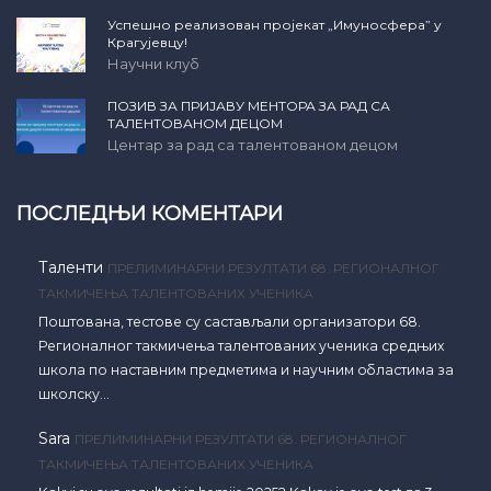
Успешно реализован пројекат „Имуносфера” у
Крагујевцу!
Научни клуб
ПОЗИВ ЗА ПРИЈАВУ МЕНТОРА ЗА РАД СА
ТАЛЕНТОВАНОМ ДЕЦОМ
Центар за рад са талентованом децом
ПОСЛЕДЊИ КОМЕНТАРИ
Таленти
ПРЕЛИМИНАРНИ РЕЗУЛТАТИ 68. РЕГИОНАЛНОГ
ТАКМИЧЕЊА ТАЛЕНТОВАНИХ УЧЕНИКА
Поштована, тестове су састављали организатори 68.
Регионалног такмичења талентованих ученика средњих
школа по наставним предметима и научним областима за
школску…
Sara
ПРЕЛИМИНАРНИ РЕЗУЛТАТИ 68. РЕГИОНАЛНОГ
ТАКМИЧЕЊА ТАЛЕНТОВАНИХ УЧЕНИКА