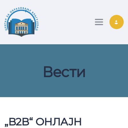
Toggle nav
Вести
„B2B“ ОНЛАЈН