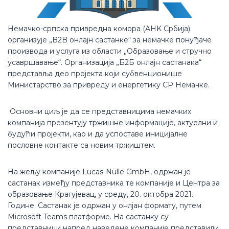
Немачко-српска привредна комора (AHK Србија)
организује „B2B онлајн састанке“ за немачке понуђаче
производа и услуга из области „Образовање и стручно
усавршавање“. Организација „Б2Б онлајн састанака“
представља део пројекта који субвенционише
Министарство за привреду и енергетику СР Немачке.
Основни циљ је да се представницима немачких
компанија презентују тржишне информације, актуелни и
будући пројекти, као и да успоставе иницијалне
пословне контакте са новим тржиштем.
На жељу компаније Lucas-Nülle GmbH, одржан је
састанак између представника те компаније и Центра за
образовање Крагујевац, у среду, 20. октобра 2021.
Године. Састанак је одржан у онлјан формату, путем
Microsoft Teams платформе. На састанку су
представници напред наведене компаније представили