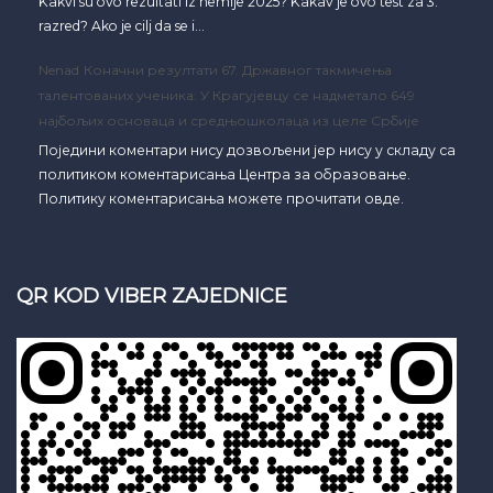
Kakvi su ovo rezultati iz hemije 2025? Kakav je ovo test za 3.
razred? Ako je cilj da se i…
Nenad
Коначни резултати 67. Државног такмичења
талентованих ученика: У Крагујевцу се надметало 649
најбољих основаца и средњошколаца из целе Србије
Поједини коментари нису дозвољени јер нису у складу са
политиком коментарисања Центра за образовање.
Политику коментарисања можете прочитати овде.
QR KOD VIBER ZAJEDNICE