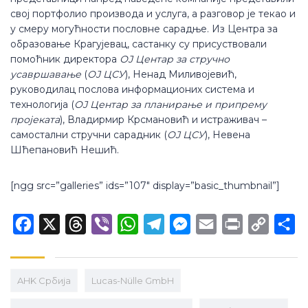
свој портфолио производа и услуга, а разговор је текао и
у смеру могућности пословне сарадње. Из Центра за
образовање Крагујевац, састанку су присуствовали
помоћник директора
ОЈ Центар за стручно
усавршавање
(
ОЈ ЦСУ
), Ненад Миливојевић,
руководилац послова информационих система и
технологија (
ОЈ Центар за планирање и припрему
пројеката
), Владирмир Крсмановић и истраживач –
самостални стручни сарадник (
ОЈ ЦСУ
), Невена
Шћепановић Нешић.
[ngg src=”galleries” ids=”107″ display=”basic_thumbnail”]
Facebook
X
Threads
Viber
WhatsApp
Telegram
Messenger
Email
Print
Copy
Sh
Link
AHK Србија
Lucas-Nülle GmbH