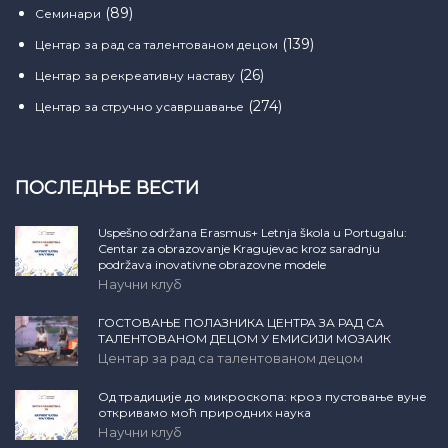
(89)
Семинари
(139)
Центар за рад са талентованом децом
(26)
Центар за рекреативну наставу
(274)
Центар за стручно усавршавање
ПОСЛЕДЊЕ ВЕСТИ
Uspešno održana Erasmus+ Letnja škola u Portugalu:
Centar za obrazovanje Kragujevac kroz saradnju
podržava inovativne obrazovne modele
Научни клуб
ГОСТОВАЊЕ ПОЛАЗНИКА ЦЕНТРА ЗА РАД СА
ТАЛЕНТОВАНОМ ДЕЦОМ У ЕМИСИЈИ МОЗАИК
Центар за рад са талентованом децом
Од традиције до микроскопа: кроз пустовање вуне
откривамо моћ природних наука
Научни клуб