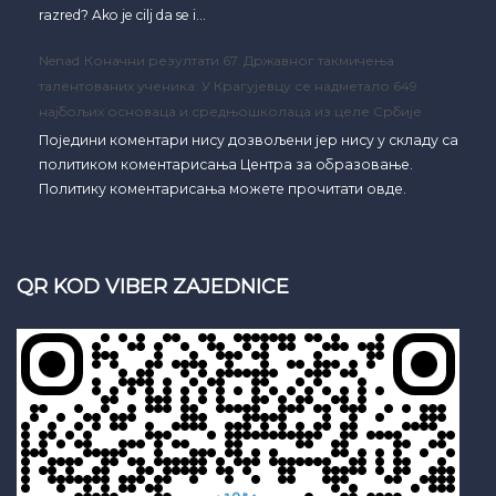
razred? Ako je cilj da se i…
Nenad
Коначни резултати 67. Државног такмичења
талентованих ученика: У Крагујевцу се надметало 649
најбољих основаца и средњошколаца из целе Србије
Поједини коментари нису дозвољени јер нису у складу са
политиком коментарисања Центра за образовање.
Политику коментарисања можете прочитати овде.
QR KOD VIBER ZAJEDNICE