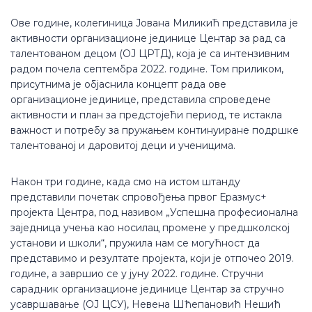
Ове године, колегиница Јована Миликић представила је
активности организационе јединице Центар за рад са
талентованом децом (ОЈ ЦРТД), која је са интензивним
радом почела септембра 2022. године. Том приликом,
присутнима је објаснила концепт рада ове
организационе јединице, представила спроведене
активности и план за предстојећи период, те истакла
важност и потребу за пружањем континуиране подршке
талентованој и даровитој деци и ученицима.
Након три године, када смо на истом штанду
представили почетак спровођења првог Еразмус+
пројекта Центра, под називом „Успешна професионална
заједница учења као носилац промене у предшколској
установи и школи“, пружила нам се могућност да
представимо и резултате пројекта, који је отпочео 2019.
године, а завршио се у јуну 2022. године. Стручни
сарадник организационе јединице Центар за стручно
усавршавање (ОЈ ЦСУ), Невена Шћепановић Нешић