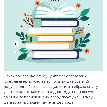
Након две године паузе, Центар за образовање
Крагујевац је, поново, имао прилику да посети 65.
међународни београдски сајам књига и образовања, у
улози излагача. Као и претходних година, имали смо
прилику да промовишемо добру праксу на штанду
Центар за промоцију науке из Београда.