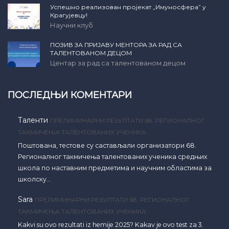
Успешно реализован пројекат „Имуносфера” у
Крагујевцу!
Научни клуб
ПОЗИВ ЗА ПРИЈАВУ МЕНТОРА ЗА РАД СА
ТАЛЕНТОВАНОМ ДЕЦОМ
Центар за рад са талентованом децом
ПОСЛЕДЊИ КОМЕНТАРИ
Таленти
ПРЕЛИМИНАРНИ РЕЗУЛТАТИ 68. РЕГИОНАЛНОГ
ТАКМИЧЕЊА ТАЛЕНТОВАНИХ УЧЕНИКА
Поштована, тестове су састављали организатори 68.
Регионалног такмичења талентованих ученика средњих
школа по наставним предметима и научним областима за
школску…
Sara
ПРЕЛИМИНАРНИ РЕЗУЛТАТИ 68. РЕГИОНАЛНОГ
ТАКМИЧЕЊА ТАЛЕНТОВАНИХ УЧЕНИКА
Kakvi su ovo rezultati iz hemije 2025? Kakav je ovo test za 3.