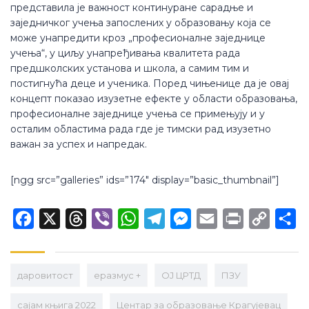
представила је важност континуране сарадње и
заједничког учења запослених у образовању која се
може унапредити кроз „професионалне заједнице
учења“, у циљу унапређивања квалитета рада
предшколских установа и школа, а самим тим и
постигнућа деце и ученика. Поред чињенице да је овај
концепт показао изузетне ефекте у области образовања,
професионалне заједнице учења се примењују и у
осталим областима рада где је тимски рад изузетно
важан за успех и напредак.
[ngg src=”galleries” ids=”174″ display=”basic_thumbnail”]
Facebook
X
Threads
Viber
WhatsApp
Telegram
Messenger
Email
Print
Copy
Sh
Link
даровитост
еразмус +
ОЈ ЦРТД
ПЗУ
сајам књига 2022
Центар за образовање Крагујевац