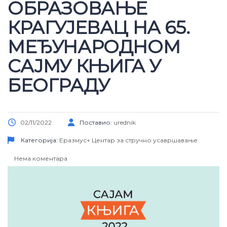
ОБРАЗОВАЊЕ
КРАГУЈЕВАЦ НА 65.
МЕЂУНАРОДНОМ
САЈМУ КЊИГА У
БЕОГРАДУ
02/11/2022
Поставио:
urednik
Категорија:
Еразмус+
Центар за стручно усавршавање
Нема коментара