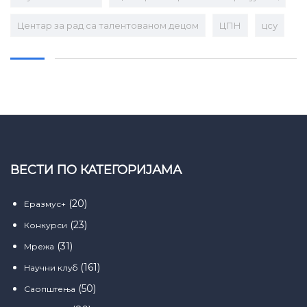
Центар за рад са талентованом децом
ЦПН
цсу
ВЕСТИ ПО КАТЕГОРИЈАМА
(20)
Еразмус+
(23)
Конкурси
(31)
Мрежа
(161)
Научни клуб
(50)
Саопштења