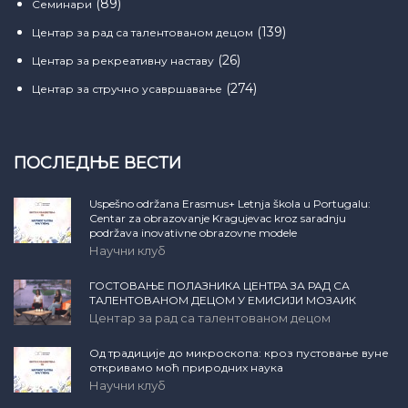
(89)
Семинари
(139)
Центар за рад са талентованом децом
(26)
Центар за рекреативну наставу
(274)
Центар за стручно усавршавање
ПОСЛЕДЊЕ ВЕСТИ
Uspešno održana Erasmus+ Letnja škola u Portugalu:
Centar za obrazovanje Kragujevac kroz saradnju
podržava inovativne obrazovne modele
Научни клуб
ГОСТОВАЊЕ ПОЛАЗНИКА ЦЕНТРА ЗА РАД СА
ТАЛЕНТОВАНОМ ДЕЦОМ У ЕМИСИЈИ МОЗАИК
Центар за рад са талентованом децом
Од традиције до микроскопа: кроз пустовање вуне
откривамо моћ природних наука
Научни клуб