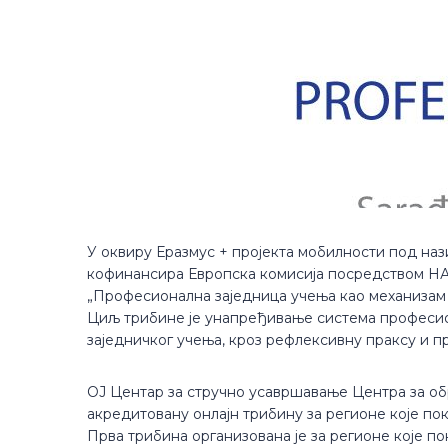
У оквиру Еразмус + пројекта мобилности под на
кофинансира Европска комисија посредством НА 
„Професионална заједница учења као механизам
Циљ трибине је унапређивање система професион
заједничког учења, кроз рефлексивну праксу и
ОЈ Центар за стручно усавршавање Центра за обр
акредитовану онлајн трибину за регионе које по
Прва трибина организована је за регионе које п