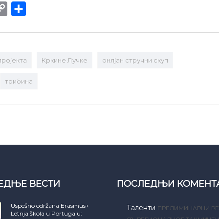
int
Copy
Share
Link
пројекта
Кркине Лучке
онлјан стручни скуп
трибина
ЕДЊЕ ВЕСТИ
ПОСЛЕДЊИ КОМЕНТ
Uspešno održana Erasmus+
Таленти
ПРЕЛИМИНАРНИ РЕ
Letnja škola u Portugalu: