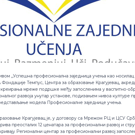
зивом „Успешна професионална заједница учења као носилац 
Фондације Темпус, Центра за образовање Крагујевац, акреди
 креирања мреже подршке међу запосленима у васпитно-обр
алног развоја унутар установе, подизањем нивоа културе 
 представљање модела Професионалне заједнице учења.
азовање Крагујевац је, у договору са Мрежом РЦ и ЦСУ Срби
крива преосталих 12 ценатара за професионални развој и ст
окривају Регионални центар за професионални развој запосл