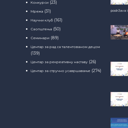
(23)
Конкурси
podržava 
(31)
Мрежа
(161)
Научни клуб
(50)
Саопштења
(89)
Семинари
Центар за рад са талентованом децом
(139)
(26)
Центар за рекреативну наставу
(274)
Центар за стручно усавршавање