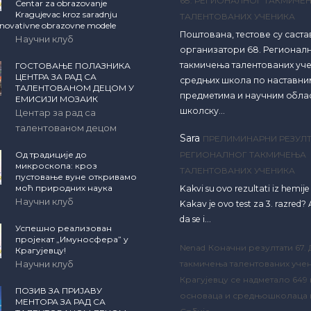
68. РЕГИОНАЛНОГ ТАКМИЧЕ
Centar za obrazovanje
Kragujevac kroz saradnju
ТАЛЕНТОВАНИХ УЧЕНИКА
inovativne obrazovne modele
Поштована, тестове су саст
Научни клуб
организатори 68. Регионал
такмичења талентованих уч
ГОСТОВАЊЕ ПОЛАЗНИКА
ЦЕНТРА ЗА РАД СА
средњих школа по наставни
ТАЛЕНТОВАНОМ ДЕЦОМ У
предметима и научним обла
ЕМИСИЈИ МОЗАИК
школску…
Центар за рад са
талентованом децом
Sara
ПРЕЛИМИНАРНИ РЕЗУЛТ
Од традиције до
РЕГИОНАЛНОГ ТАКМИЧЕЊА
микроскопа: кроз
ТАЛЕНТОВАНИХ УЧЕНИКА
пустовање вуне откривамо
моћ природних наука
Kakvi su ovo rezultati iz hemij
Научни клуб
Kakav je ovo test za 3. razred? A
da se i…
Успешно реализован
пројекат „Имуносфера” у
Nenad
Коначни резултати 67.
Крагујевцу!
Научни клуб
такмичења талентованих учен
Крагујевцу се надметало 649
ПОЗИВ ЗА ПРИЈАВУ
основаца и средњошколаца 
МЕНТОРА ЗА РАД СА