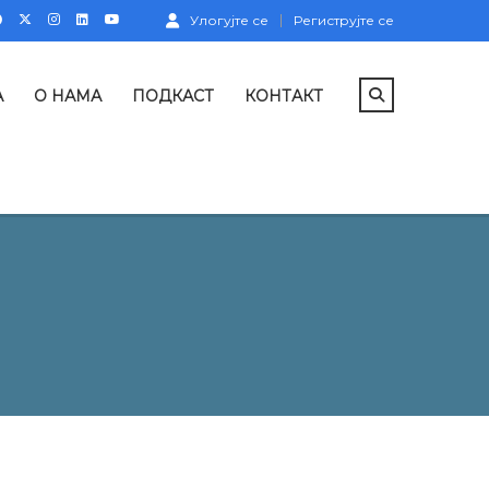
Улогујте се
Региструјте се
А
О НАМА
ПОДКАСТ
КОНТАКТ