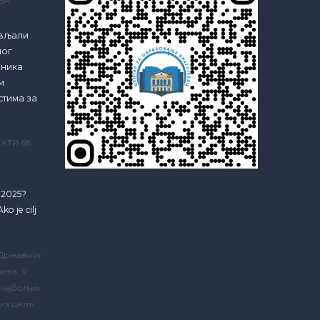
ЊА
ављали
ног
еника
м
стима за
АТИ 68.
e 2025?
ko je cilj
 Државног
ика: У
 најбољих
из целе