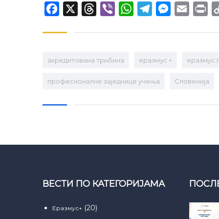
Facebook
X
Threads
Viber
WhatsApp
Telegram
Messenger
Email
Pr
акредитована трибина
еразмус +
еразмус 
професионалне заједнице учења
Словенија
ВЕСТИ ПО КАТЕГОРИЈАМА
ПОСЛ
(20)
Еразмус+