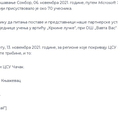
шавање Сомбор, 06. новембра 2021. године, путем
Microsoft
ији присуствовало је око 70 учесника.
лику да питања поставе и представници наше партнерске уст
днице учења у вртићу „Кркине лучке“, при ОШ „Вавта Вас“ из
оту, 13. новембра 2021. године, за регионе које покривају 
е трибине, и то:
 и ЦСУ Чачак.
РЦ Књажевац
.
il”]