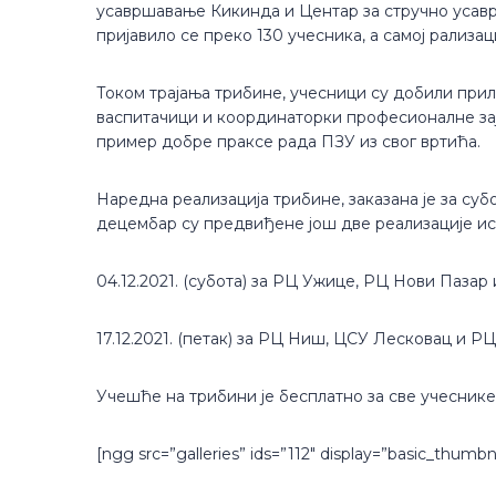
усавршавање Кикинда и Центар за стручно усавр
пријавило се преко 130 учесника, а самој рализац
Током трајања трибине, учесници су добили при
васпитачици и координаторки професионалне заје
пример добре праксе рада ПЗУ из свог вртића.
Наредна реализација трибине, заказана је за суб
децембар су предвиђене још две реализације ист
04.12.2021. (субота) за РЦ Ужице, РЦ Нови Пазар
17.12.2021. (петак) за РЦ Ниш, ЦСУ Лесковац и 
Учешће на трибини је бесплатно за све учеснике
[ngg src=”galleries” ids=”112″ display=”basic_thumbna