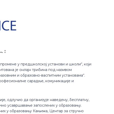
промене у предшколској установи и школи“, који
тована је онлајн трибина под називом
азовним и образовно-васпитним установама“.
професионалне сарадње, комуникације и
је, одлучио да организује наведену, бесплатну,
ручно усавршавање запослених у образовању.
ених у образовању Кањижа, Центар за стручно