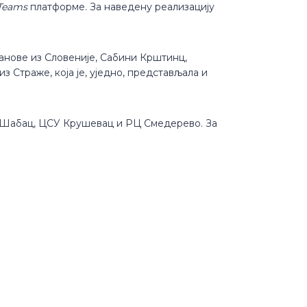
 Teams
платформе. За наведену реализацију
анове из Словеније, Сабини Крштинц,
 Страже, која је, уједно, представљала и
ЦСУ Шабац, ЦСУ Крушевац и РЦ Смедерево. За