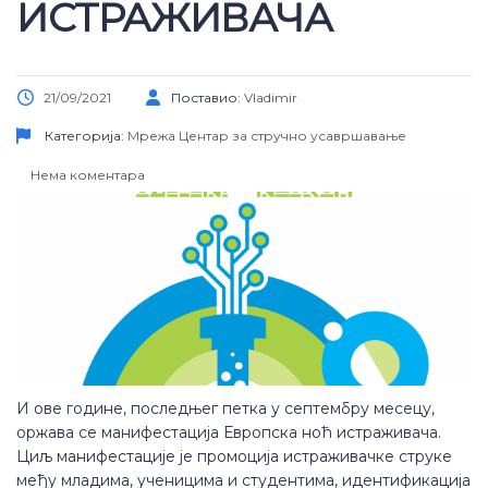
ИСТРАЖИВАЧА
21/09/2021
Поставио:
Vladimir
Категорија:
Мрежа
Центар за стручно усавршавање
Нема коментара
И ове године, последњег петка у септембру месецу,
оржава се манифестација Европска ноћ истраживача.
Циљ манифестације је промоција истраживачке струке
међу младима, ученицима и студентима, идентификација