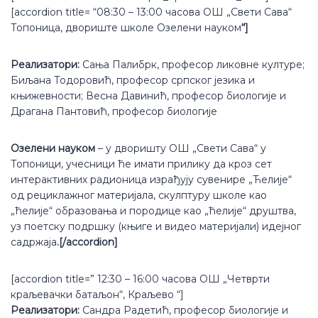
[accordion title= “08:30 – 13:00 часова ОШ „Свети Сава“
Топоница, двориште школе Озелени науком
“]
Реализатори:
Сања Палибрк, професор ликовне културе;
Биљана Тодоровић, професор српског језика и
књижевности; Весна Давинић, професор биологије и
Драгана Пантовић, професор биологије
Озелени науком
– у дворишту ОШ „Свети Сава“ у
Топоници, учесници ће имати прилику да кроз сет
интерактивних радионица израђују сувенире „Ћелије“
од рециклажног материјала, скулптуру школе као
„ћелије“ образовања и породице као „ћелије“ друштва,
уз поетску подршку (књиге и видео материјали) идејног
садржаја
.[/accordion]
[accordion title=” 12:30 – 16:00 часова ОШ „Четврти
краљевачки батаљон“, Краљево “]
Реализатори:
Сандра Радетић, професор биологије и