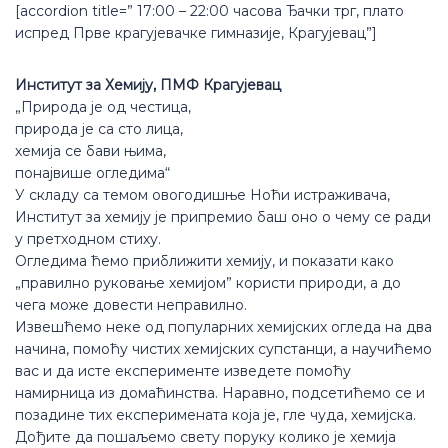
[accordion title=” 17:00 – 22:00 часова Ђачки трг, плато
испред Прве крагујевачке гимназије, Крагујевац”]
Институт за Хемију, ПМФ Крагујевац
„Природа је од честица,
природа је са сто лица,
хемија се бави њима,
понајвише огледима“
У складу са темом овогодишње Ноћи истраживача,
Институт за хемију је припремио баш оно о чему се ради
у претходном стиху.
Огледима ћемо приближити хемију, и показати како
„правилно руковање хемијом” користи природи, а до
чега може довести неправилно.
Извешћемо неке од популарних хемијских огледа на два
начина, помоћу чистих хемијских супстанци, а научићемо
вас и да исте експерименте изведете помоћу
намирница из домаћинства. Наравно, подсетићемо се и
позадине тих експеримената која је, гле чуда, хемијска.
Дођите да пошаљемо свету поруку колико је хемија