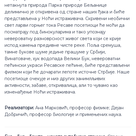
нетакнута природа Парка природе Бељанице
делимично је откривена од стране наших ђака и биће
представљена у Ноћи истраживача. Скривени необични
свет ларви горњег тока Ресаве посетиоци ће моћи да
посматрају под бинокуларима и тако упознају
невероватну разноврсност живог света који се крије
испод камења предивне чисте реке. Поља сремуша,
тамне букове шуме једине прашуме у Србији,
Винатоваче, хук водопада Велики Бук, невероватни
пећински украси Ресавске пећине, биће представљени
филмом који ће дочарати лепоте источне Стрбије. Наше
посетиоце очекује и низ других занимлљивих
активности, забаве, откривалица, али то чувамо као
изненађење Ноћи истраживача.
Реализатори:
Ана Марковић, професор физике; Дејан
Добричић, професор биологије и примењених наука.