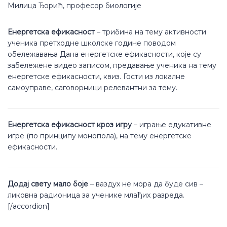
Милица Ђорић, професор биологије
Енергетска ефикасност
– трибина на тему активности
ученика претходне школске године поводом
обележавања Дана енергетске ефикасности, које су
забележене видео записом, предавање ученика на тему
енергетске ефикасности, квиз. Гости из локалне
самоуправе, саговорници релевантни за тему.
Енергетска ефикасност кроз игру
– играње едукативне
игре (по принципу монопола), на тему енергетске
ефикасности.
Додај свету мало боје
– ваздух не мора да буде сив –
ликовна радионица за ученике млађих разреда.
[/accordion]