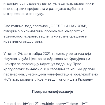
и допринос подизању јавног угледа истраживачких и
иновацијских пројектата и развијање љубави и
интересовања за науку.
Ове године, под слоганом „ОЗЕЛЕНИ НАУКОМ“,
говоримо о климатским променама, енергетској
ефикасности, храни, заштити животне средине и
креативној индустрији.
У петак, 24. септембра 2021. године, у организацији
Научног клуба Центра за образовање Крагујевац и
Центра за промоцију науке, уз подршку Прве
крагујевачке гимназије, и у сарадњи са нашим драгим
партнерима, учесницима манифестације, обележићемо
Ноћ истраживача у Крагујевцу, Топоници и Краљеву.
Програм манифестације
[accordions id=”eni 21″ multiple_open=”” close_all=””]