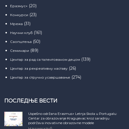
(20)
Еразмус+
(23)
Конкурси
(31)
Мрежа
(161)
Научни клуб
(50)
Саопштења
(89)
Семинари
(139)
Центар за рад са талентованом децом
(26)
Центар за рекреативну наставу
(274)
Центар за стручно усавршавање
ПОСЛЕДЊЕ ВЕСТИ
Uspešno održana Erasmus+ Letnja škola u Portugalu:
Centar za obrazovanje Kragujevac kroz saradnju
podržava inovativne obrazovne modele
Научни клуб