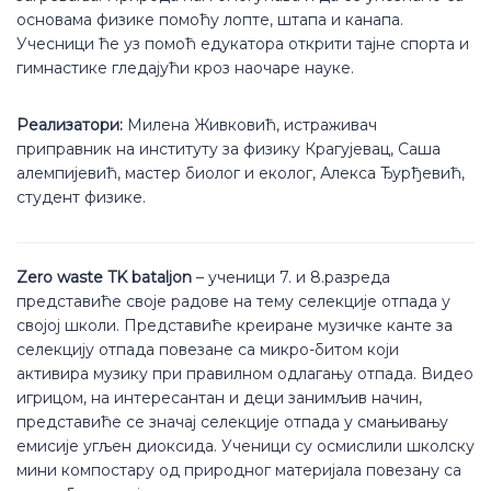
основама физике помоћу лопте, штапа и канапа.
Учесници ће уз помоћ едукатора открити тајне спорта и
гимнастике гледајући кроз наочаре науке.
Реализатори:
Милена Живковић, истраживач
приправник на институту за физику Крагујевац, Саша
алемпијевић, мастер биолог и еколог, Алекса Ђурђевић,
студент физике.
Zero waste TK bataljon
– ученици 7. и 8.разреда
представиће своје радове на тему селекције отпада у
својој школи. Представиће креиране музичке канте за
селекцију отпада повезане са микро-битом који
активира музику при правилном одлагању отпада. Видео
игрицом, на интересантан и деци занимљив начин,
представиће се значај селекције отпада у смањивању
емисије угљен диоксида. Ученици су осмислили школску
мини компостару од природног материјала повезану са