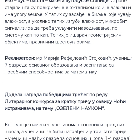
Еко – бус – башта – макета аутобуске станице.
Стране
стајалишта су прекривене еко-тепихом који је влажан и
има улогу земље. У тапих су засађене биљке које чувају
влажност, а уколико тепих изгуби влажност, микробит
сигнализира да треба укључити наводњавање, по
систему кап по кап. Тепих је ишаран геометријским
објектима, правилним шестоугловима.
Реализатори:
мр Марија Рафајловић Стојковић, ученици
7 разреда основног образовања и васпитања са
посебним способностима за математику
Додела награда победицима трећег по реду
Литерарног конкурса за кратку причу у оквиру Ноћи
истраживача, на тему „ОЗЕЛЕНИ НАУКОМ“.
Конкурс је намењен ученицима основних и средњих
школа, а ученици ће бити награђени у три категорије:
– ученици млађих разреда основних школа (1-4 разред);