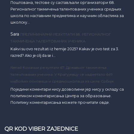
Поштована, тестове су састављали организатори 68.
Регионалног такмичења талентованих ученика средњих
школа по наставним предметима и научним областима за
школску…
Sara
ПРЕЛИМИНАРНИ РЕЗУЛТАТИ 68. РЕГИОНАЛНОГ
ТАКМИЧЕЊА ТАЛЕНТОВАНИХ УЧЕНИКА
Kakvi su ovo rezultati iz hemije 2025? Kakav je ovo test za 3.
razred? Ako je cilj da se i…
Nenad
Коначни резултати 67. Државног такмичења
талентованих ученика: У Крагујевцу се надметало 649
најбољих основаца и средњошколаца из целе Србије
Поједини коментари нису дозвољени јер нису у складу са
политиком коментарисања Центра за образовање.
Политику коментарисања можете прочитати овде.
QR KOD VIBER ZAJEDNICE