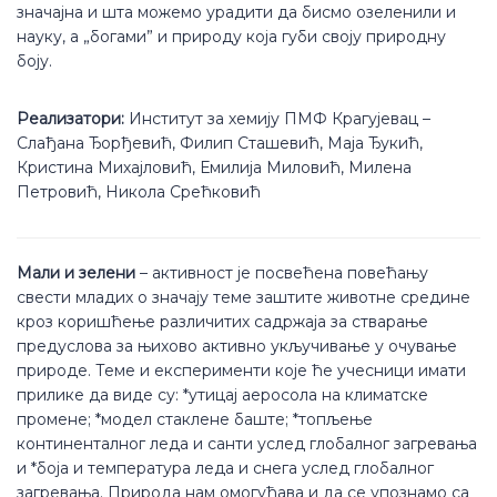
значајна и шта можемо урадити да бисмо озеленили и
науку, а „богами” и природу која губи своју природну
боју.
Реализатори:
Институт за хемију ПМФ Крагујевац –
Слађана Ђорђевић, Филип Сташевић, Маја Ђукић,
Кристина Михајловић, Емилија Миловић, Милена
Петровић, Никола Срећковић
Мали и зелени
– активност је посвећена повећању
свести младих о значају теме заштите животне средине
кроз коришћење различитих садржаја за стварање
предуслова за њихово активно укључивање у очување
природе. Теме и експерименти које ће учесници имати
прилике да виде су: *утицај аеросола на климатске
промене; *модел стаклене баште; *топљење
континенталног леда и санти услед глобалног загревања
и *боја и температура леда и снега услед глобалног
загревања. Природа нам омогућава и да се упознамо са