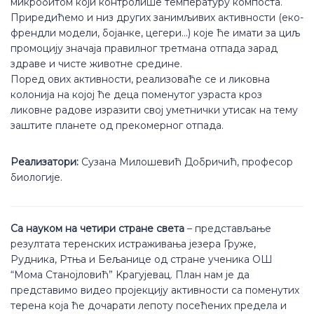
микробитом који контролише температуру компоста.
Приредићемо и низ других занимљивих активности (еко-
френдли модели, бојанке, цегери…) које ће имати за циљ
промоцију значаја правилног третмана отпада зарад
здраве и чисте животне средине.
Поред ових активности, реализоваће се и ликовна
колонија на којој ће деца поменутог узраста кроз
ликовне радове изразити свој уметнички утисак на тему
заштите планете од прекомерног отпада.
Реализатори:
Сузана Милошевић Добричић, професор
биологије.
Са науком на четири стране света
– представљање
резултата теренских истраживања језера Груже,
Рудника, Ртња и Бељанице од стране ученика ОШ
“Мома Станојловић” Kрагујевац. План нам је да
представимо видео пројекцију активности са поменутих
терена која ће дочарати лепоту посећених предела и