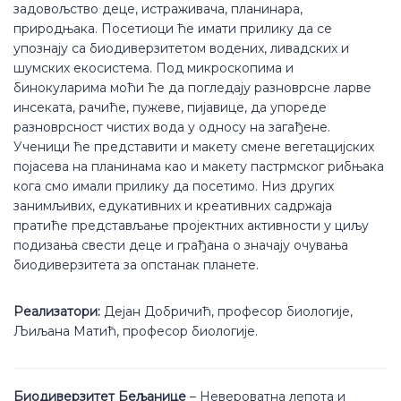
задовољство деце, истраживача, планинара,
природњака. Посетиоци ће имати прилику да се
упознају са биодиверзитетом водених, ливадских и
шумских екосистема. Под микроскопима и
бинокуларима моћи ће да погледају разноврсне ларве
инсеката, рачиће, пужеве, пијавице, да упореде
разноврсност чистих вода у односу на загађене.
Ученици ће представити и макету смене вегетацијских
појасева на планинама као и макету пастрмског рибњака
кога смо имали прилику да посетимо. Низ других
занимљивих, едукативних и креативних садржаја
пратиће представљање пројектних активности у циљу
подизања свести деце и грађана о значају очувања
биодиверзитета за опстанак планете.
Реализатори:
Дејан Добричић, професор биологије,
Љиљана Матић, професор биологије.
Биодиверзитет Бељанице
– Невероватна лепота и