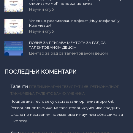
откривамо моћ природних наука
Научни клуб
Успешно реализован пројекат „Имуносфера” у
Крагујевцу!
Научни клуб
ПОЗИВ ЗА ПРИЈАВУ МЕНТОРА ЗА РАД СА
ТАЛЕНТОВАНОМ ДЕЦОМ
Центар за рад са талентованом децом
ПОСЛЕДЊИ КОМЕНТАРИ
Таленти
ПРЕЛИМИНАРНИ РЕЗУЛТАТИ 68. РЕГИОНАЛНОГ
ТАКМИЧЕЊА ТАЛЕНТОВАНИХ УЧЕНИКА
Поштована, тестове су састављали организатори 68.
Регионалног такмичења талентованих ученика средњих
школа по наставним предметима и научним областима за
школску…
Sara
ПРЕЛИМИНАРНИ РЕЗУЛТАТИ 68. РЕГИОНАЛНОГ