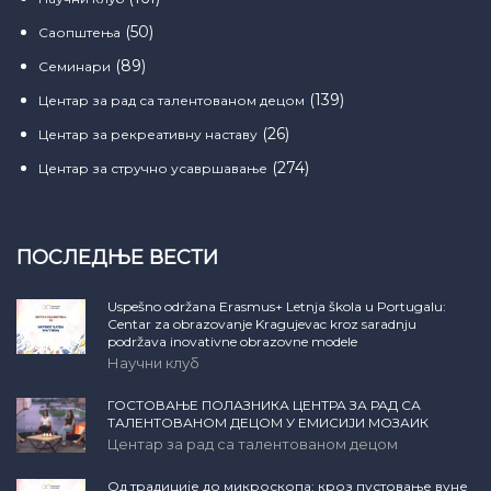
(50)
Саопштења
(89)
Семинари
(139)
Центар за рад са талентованом децом
(26)
Центар за рекреативну наставу
(274)
Центар за стручно усавршавање
ПОСЛЕДЊЕ ВЕСТИ
Uspešno održana Erasmus+ Letnja škola u Portugalu:
Centar za obrazovanje Kragujevac kroz saradnju
podržava inovativne obrazovne modele
Научни клуб
ГОСТОВАЊЕ ПОЛАЗНИКА ЦЕНТРА ЗА РАД СА
ТАЛЕНТОВАНОМ ДЕЦОМ У ЕМИСИЈИ МОЗАИК
Центар за рад са талентованом децом
Од традиције до микроскопа: кроз пустовање вуне