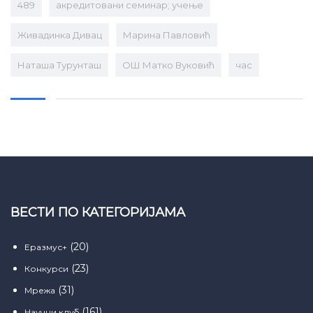
489
акредитовани семинар; учење
Живадинка Дивац
Марина Павловић
Наташа Турунташ
ОШ Матко Вуковић
час
ВЕСТИ ПО КАТЕГОРИЈАМА
(20)
Еразмус+
(23)
Конкурси
(31)
Мрежа
(161)
Научни клуб