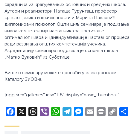
сарадника из крагујевачких основних и средњих школа.
Аутори и реализатори Наташа Турунташ, професор
српског језика и књижевности и Марина Павловић,
дипломирани психолог. Ошти циљ семинара је подизање
нивоа компетенција наставника за постизање
оптималног нивоа индивидуализације наставног процеса
ради развијања општих компетенција ученика.
Акредитацију семинара подржала је основна школа
„Матко Вуковић“ из Суботице.
Више о семинару можете пронаћи у електронском
Каталогу ЗУОВ-а.
[ngg src=”galleries” ids=”118″ display=”basic_thumbnail”]
Facebook
X
Threads
Viber
WhatsApp
Telegram
Messenger
Email
Print
Copy
Sh
Link