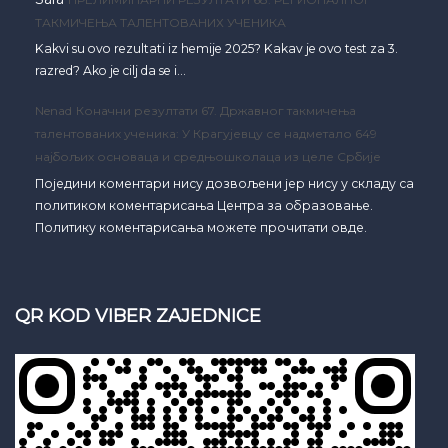
ТАКМИЧЕЊА ТАЛЕНТОВАНИХ УЧЕНИКА
Kakvi su ovo rezultati iz hemije 2025? Kakav je ovo test za 3.
razred? Ako je cilj da se i…
Nenad
Коначни резултати 67. Државног такмичења
талентованих ученика: У Крагујевцу се надметало 649
најбољих основаца и средњошколаца из целе Србије
Поједини коментари нису дозвољени јер нису у складу са
политиком коментарисања Центра за образовање.
Политику коментарисања можете прочитати овде.
QR KOD VIBER ZAJEDNICE