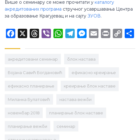
Више о семинару се може прочитати у
каталогу
акредитованих програма
стручног усавршавања Центра
за образовање Крагујевац и на сајту
ЗУОВ
.
Facebook
X
Threads
Viber
WhatsApp
Telegram
Messenger
Email
Print
Copy
Sh
Link
aкредитовани семинар
блок настава
Бојана Савић Богдановић
ефикасно креирање
ефикасно планирање
креирање блок наставе
Миланка Булатовић
настава вежби
новембар 2018
планирање блок наставе
планирање вежби
семинар
стручно усавршавање