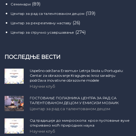
(89)
Семинари
(139)
Центар за рад са талентованом децом
(26)
Центар за рекреативну наставу
(274)
Центар за стручно усавршавање
ПОСЛЕДЊЕ ВЕСТИ
Uspešno održana Erasmus+ Letnja škola u Portugalu:
Centar za obrazovanje Kragujevac kroz saradnju
podržava inovativne obrazovne modele
Научни клуб
ГОСТОВАЊЕ ПОЛАЗНИКА ЦЕНТРА ЗА РАД СА
ТАЛЕНТОВАНОМ ДЕЦОМ У ЕМИСИЈИ МОЗАИК
Центар за рад са талентованом децом
Од традиције до микроскопа: кроз пустовање вуне
откривамо моћ природних наука
Научни клуб