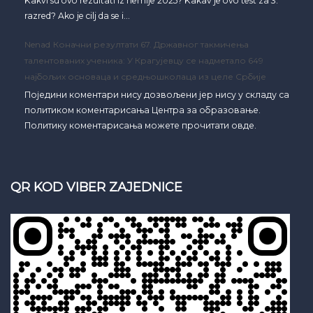
Kakvi su ovo rezultati iz hemije 2025? Kakav je ovo test za 3.
razred? Ako je cilj da se i…
Nenad
Коначни резултати 67. Државног такмичења
талентованих ученика: У Крагујевцу се надметало 649
најбољих основаца и средњошколаца из целе Србије
Поједини коментари нису дозвољени јер нису у складу са
политиком коментарисања Центра за образовање.
Политику коментарисања можете прочитати овде.
QR KOD VIBER ZAJEDNICE