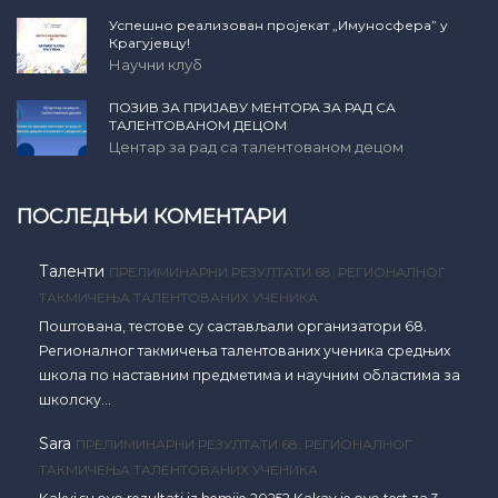
Успешно реализован пројекат „Имуносфера” у
Крагујевцу!
Научни клуб
ПОЗИВ ЗА ПРИЈАВУ МЕНТОРА ЗА РАД СА
ТАЛЕНТОВАНОМ ДЕЦОМ
Центар за рад са талентованом децом
ПОСЛЕДЊИ КОМЕНТАРИ
Таленти
ПРЕЛИМИНАРНИ РЕЗУЛТАТИ 68. РЕГИОНАЛНОГ
ТАКМИЧЕЊА ТАЛЕНТОВАНИХ УЧЕНИКА
Поштована, тестове су састављали организатори 68.
Регионалног такмичења талентованих ученика средњих
школа по наставним предметима и научним областима за
школску…
Sara
ПРЕЛИМИНАРНИ РЕЗУЛТАТИ 68. РЕГИОНАЛНОГ
ТАКМИЧЕЊА ТАЛЕНТОВАНИХ УЧЕНИКА