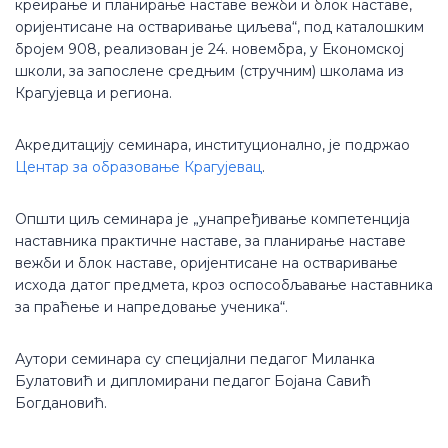
креирање и планирање наставе вежби и блок наставе,
оријентисане на остваривање циљева“, под каталошким
бројем 908, реализован је 24. новембра, у Економској
школи, за запослене средњим (стручним) школама из
Крагујевца и региона.
Акредитацију семинара, институционално, је подржао
Центар за образовање Крагујевац
.
Општи циљ семинара је „унапређивање компетенција
наставника практичне наставе, за планирање наставе
вежби и блок наставе, оријентисане на остваривање
исхода датог предмета, кроз оспособљавање наставника
за праћење и напредовање ученика“.
Аутори семинара су специјални педагог Миланка
Булатовић и дипломирани педагог Бојана Савић
Богдановић.