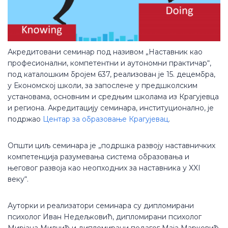
Акредитовани семинар под називом „Наставник као
професионални, компетентни и аутономни практичар“,
под каталошким бројем 637, реализован је 15. децембра,
у Економској школи, за запослене у предшколским
установама, основним и средњим школама из Крагујевца
и региона. Акредитацију семинара, институционално, је
подржао
Центар за образовање Крагујевац
.
Општи циљ семинара је „подршка развоју наставничких
компетенција разумевања система образовања и
његовог развоја као неопходних за наставника у XXI
веку“.
Ауторки и реализатори семинара су дипломирани
психолог Иван Недељковић, дипломирани психолог