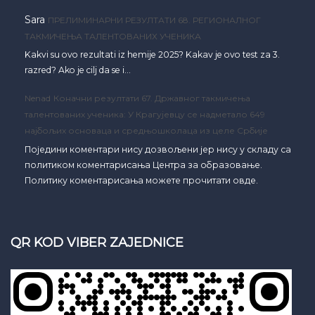
Sara
ПРЕЛИМИНАРНИ РЕЗУЛТАТИ 68. РЕГИОНАЛНОГ
ТАКМИЧЕЊА ТАЛЕНТОВАНИХ УЧЕНИКА
Kakvi su ovo rezultati iz hemije 2025? Kakav je ovo test za 3.
razred? Ako je cilj da se i…
Nenad
Коначни резултати 67. Државног такмичења
талентованих ученика: У Крагујевцу се надметало 649
најбољих основаца и средњошколаца из целе Србије
Поједини коментари нису дозвољени јер нису у складу са
политиком коментарисања Центра за образовање.
Политику коментарисања можете прочитати овде.
QR KOD VIBER ZAJEDNICE