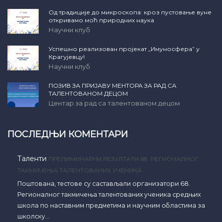
Од традиције до микроскопа: кроз пустовање вуне
откривамо моћ природних наука
Научни клуб
Успешно реализован пројекат „Имуносфера” у
Крагујевцу!
Научни клуб
ПОЗИВ ЗА ПРИЈАВУ МЕНТОРА ЗА РАД СА
ТАЛЕНТОВАНОМ ДЕЦОМ
Центар за рад са талентованом децом
ПОСЛЕДЊИ КОМЕНТАРИ
Таленти
ПРЕЛИМИНАРНИ РЕЗУЛТАТИ 68. РЕГИОНАЛНОГ
ТАКМИЧЕЊА ТАЛЕНТОВАНИХ УЧЕНИКА
Поштована, тестове су састављали организатори 68.
Регионалног такмичења талентованих ученика средњих
школа по наставним предметима и научним областима за
школску…