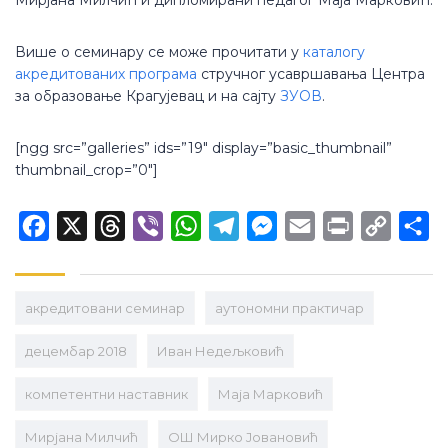
Мирјана Милчић и дипломирани педагог Маја Марковић.
Више о семинару се може прочитати у
каталогу
акредитованих програма
стручног усавршавања Центра
за образовање Крагујевац и на сајту
ЗУОВ
.
[ngg src=”galleries” ids=”19″ display=”basic_thumbnail”
thumbnail_crop=”0″]
Facebook
X
Threads
Viber
WhatsApp
Telegram
Messenger
Email
Print
Copy
Sh
Link
aкредитовани семинар
аутономни практичар
децембар 2018
Иван Недељковић
компетентни наставник
Маја Марковић
Мирјана Милчић
ОШ Мирко Јовановић