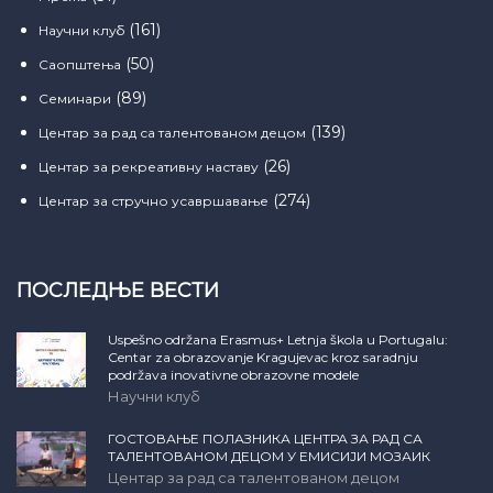
(161)
Научни клуб
(50)
Саопштења
(89)
Семинари
(139)
Центар за рад са талентованом децом
(26)
Центар за рекреативну наставу
(274)
Центар за стручно усавршавање
ПОСЛЕДЊЕ ВЕСТИ
Uspešno održana Erasmus+ Letnja škola u Portugalu:
Centar za obrazovanje Kragujevac kroz saradnju
podržava inovativne obrazovne modele
Научни клуб
ГОСТОВАЊЕ ПОЛАЗНИКА ЦЕНТРА ЗА РАД СА
ТАЛЕНТОВАНОМ ДЕЦОМ У ЕМИСИЈИ МОЗАИК
Центар за рад са талентованом децом