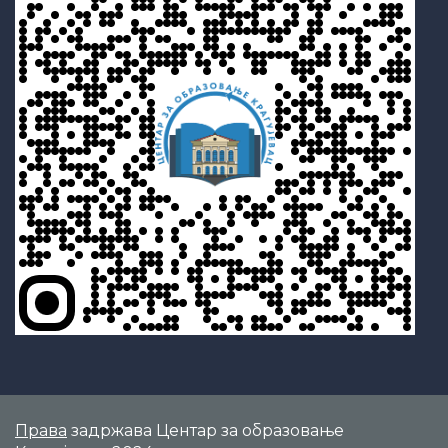
Права
задржава Центар за образовање