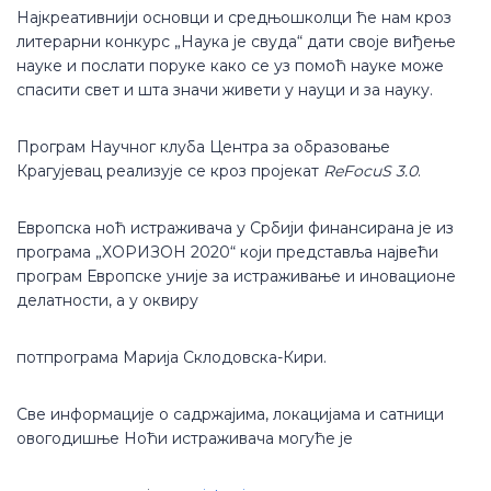
Најкреативнији основци и средњошколци ће нам кроз
литерарни конкурс „Наука је свуда“ дати своје виђење
науке и послати поруке како се уз помоћ науке може
спасити свет и шта значи живети у науци и за науку.
Програм Научног клуба Центра за образовање
Крагујевац реализује се кроз пројекат
ReFocuS 3.0
.
Европска ноћ истраживача у Србији финансирана је из
програма „ХОРИЗОН 2020“ који представља највећи
програм Европске уније за истраживање и иновационе
делатности, а у оквиру
потпрограма Марија Склодовска-Кири.
Све информације о садржајима, локацијама и сатници
овогодишње Ноћи истраживача могуће је