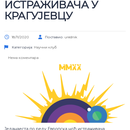
ИСТРАЖИВАЧА У
КРАГУЈЕВЦУ
18/11/2020
Поставио:
urednik
Категорија:
Научни клуб
Нема коментара
Једанаеста по реду Европска ноћ истраживача