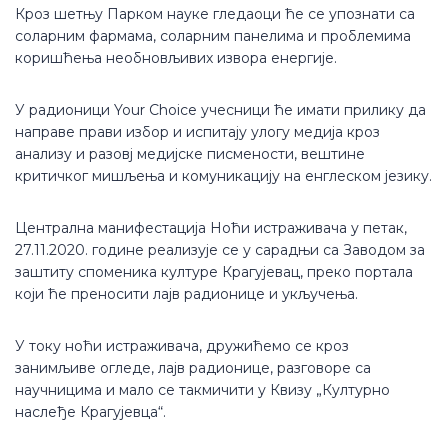
Кроз шетњу Парком науке гледаоци ће се упознати са
соларним фармама, соларним панелима и проблемима
коришћења необновљивих извора енергије.
У радионици Your Choice учесници ће имати прилику да
направе прави избор и испитају улогу медија кроз
анализу и разовј медијске писмености, вештине
критичког мишљења и комуникацију на енглеском језику.
Централна манифестација Ноћи истраживача у петак,
27.11.2020. године реализује се у сарадњи са Заводом за
заштиту споменика културе Крагујевац, преко портала
који ће преносити лајв радионице и укључења.
У току ноћи истраживача, дружићемо се кроз
занимљиве огледе, лајв радионице, разговоре са
научницима и мало се такмичити у Квизу „Културно
наслеђе Крагујевца“.