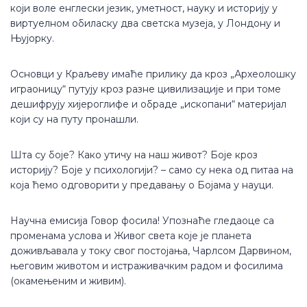
који воле енглески језик, уметност, науку и историју у
виртуелном обиласку два светска музеја, у Лондону и
Њујорку.
Основци у Краљеву имаће прилику да кроз „Археолошку
играоницу“ путују кроз разне цивилизације и при томе
дешифрују хијероглифе и обраде „ископани“ материјал
који су на путу пронашли.
Шта су боје? Како утичу на наш живот? Боје кроз
историју? Боје у психологији? – само су нека од питаа на
која ћемо одговорити у предавању о Бојама у науци.
Научна емисија Говор фосила! Упознаће гледаоце са
променама услова и Живог света које је планета
доживљавала у току свог постојања, Чарлсом Дарвином,
његовим животом и истраживачким радом и фосилима
(окамењеним и живим).