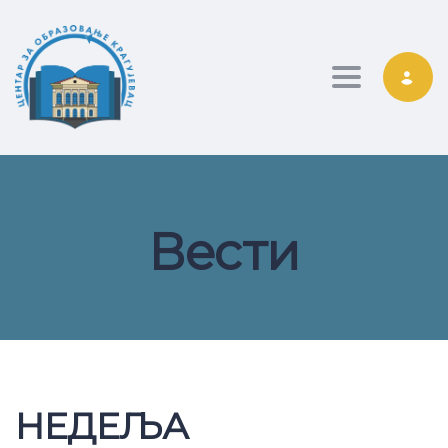
Toggle nav
Вести
НЕДЕЉА