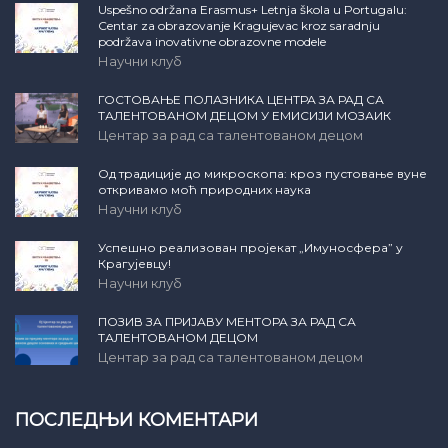
Uspešno održana Erasmus+ Letnja škola u Portugalu:
Centar za obrazovanje Kragujevac kroz saradnju
podržava inovativne obrazovne modele
Научни клуб
ГОСТОВАЊЕ ПОЛАЗНИКА ЦЕНТРА ЗА РАД СА
ТАЛЕНТОВАНОМ ДЕЦОМ У ЕМИСИЈИ МОЗАИК
Центар за рад са талентованом децом
Од традиције до микроскопа: кроз пустовање вуне
откривамо моћ природних наука
Научни клуб
Успешно реализован пројекат „Имуносфера” у
Крагујевцу!
Научни клуб
ПОЗИВ ЗА ПРИЈАВУ МЕНТОРА ЗА РАД СА
ТАЛЕНТОВАНОМ ДЕЦОМ
Центар за рад са талентованом децом
ПОСЛЕДЊИ КОМЕНТАРИ