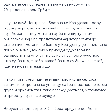
одиграће се последњег петка у новембру у чак
28.градова широм Србије.
Научни клуб Центра за образовање Крагујевац, трећу
годину за редом организоваће Недељу истраживача,
која ће започети у Ботаничкој башти виртуелним
обиласком који ће представити најинтересантније
становнике Ботаничке баште у Крагујевцу, уз занимљиве
приче о њима. Док смо у природи едукатори ће
одговорити на многа питања која нас често муче, као
што су: Зашто је небо плаво?, Зашто су биљке зелене?,
Где је земља најтежа и др.
Након тога, учесници ће имати прилику да се, кроз
занимљиво предавање упознају са Грандиозном лепотом
група и орнамената и тако повежу уметност, математику
и природу која нас окружује.
Вируелна шетња кроз 3D лабораторију повезаће све