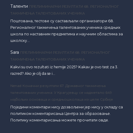
Таленти
ПРЕЛИМИНАРНИ РЕЗУЛТАТИ 68. РЕГИОНАЛНОГ
ТАКМИЧЕЊА ТАЛЕНТОВАНИХ УЧЕНИКА
Поштована, тестове су састављали организатори 68.
Регионалног такмичења талентованих ученика средњих
школа по наставним предметима и научним областима за
школску…
Sara
ПРЕЛИМИНАРНИ РЕЗУЛТАТИ 68. РЕГИОНАЛНОГ
ТАКМИЧЕЊА ТАЛЕНТОВАНИХ УЧЕНИКА
Kakvi su ovo rezultati iz hemije 2025? Kakav je ovo test za 3.
razred? Ako je cilj da se i…
Nenad
Коначни резултати 67. Државног такмичења
талентованих ученика: У Крагујевцу се надметало 649
најбољих основаца и средњошколаца из целе Србије
Поједини коментари нису дозвољени јер нису у складу са
политиком коментарисања Центра за образовање.
Политику коментарисања можете прочитати овде.