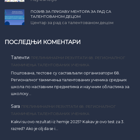
ПОЗИВ ЗА ПРИЈАВУ МЕНТОРА ЗА РАД СА
ТАЛЕНТОВАНОМ ДЕЦОМ
Центар за рад са талентованом децом
ПОСЛЕДЊИ КОМЕНТАРИ
Таленти
ПРЕЛИМИНАРНИ РЕЗУЛТАТИ 68. РЕГИОНАЛНОГ
ТАКМИЧЕЊА ТАЛЕНТОВАНИХ УЧЕНИКА
Поштована, тестове су састављали организатори 68.
Регионалног такмичења талентованих ученика средњих
школа по наставним предметима и научним областима за
школску…
Sara
ПРЕЛИМИНАРНИ РЕЗУЛТАТИ 68. РЕГИОНАЛНОГ
ТАКМИЧЕЊА ТАЛЕНТОВАНИХ УЧЕНИКА
Kakvi su ovo rezultati iz hemije 2025? Kakav je ovo test za 3.
razred? Ako je cilj da se i…