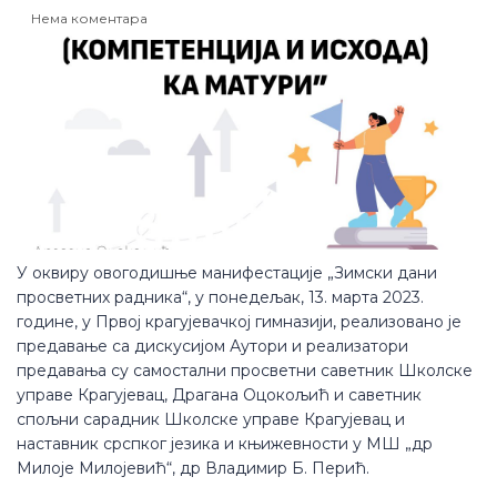
Нема коментара
У оквиру овогодишње манифестације „Зимски дани
просветних радника“, у понедељак, 13. марта 2023.
године, у Првој крагујевачкој гимназији, реализовано је
предавање са дискусијом Аутори и реализатори
предавања су самостални просветни саветник Школске
управе Крагујевац, Драгана Оцокољић и саветник
спољни сарадник Школске управе Крагујевац и
наставник срспког језика и књижевности у МШ „др
Милоје Милојевић“, др Владимир Б. Перић.