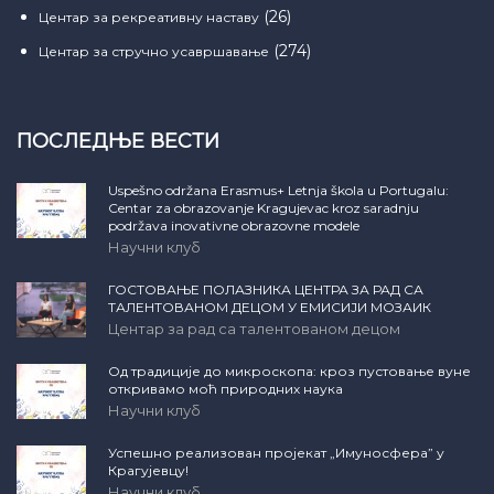
(26)
Центар за рекреативну наставу
(274)
Центар за стручно усавршавање
ПОСЛЕДЊЕ ВЕСТИ
Uspešno održana Erasmus+ Letnja škola u Portugalu:
Centar za obrazovanje Kragujevac kroz saradnju
podržava inovativne obrazovne modele
Научни клуб
ГОСТОВАЊЕ ПОЛАЗНИКА ЦЕНТРА ЗА РАД СА
ТАЛЕНТОВАНОМ ДЕЦОМ У ЕМИСИЈИ МОЗАИК
Центар за рад са талентованом децом
Од традиције до микроскопа: кроз пустовање вуне
откривамо моћ природних наука
Научни клуб
Успешно реализован пројекат „Имуносфера” у
Крагујевцу!
Научни клуб