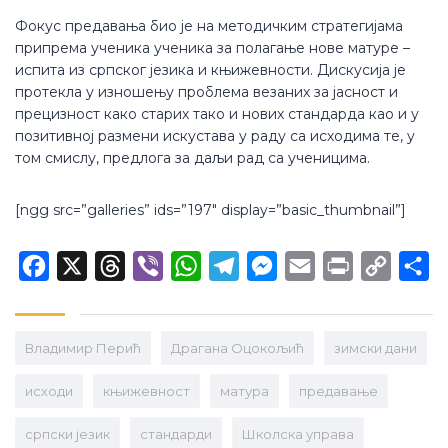
Фокус предавања био је на методичким стратегијама
припрема ученика ученика за полагање нове матуре –
испита из српског језика и књижевности. Дискусија је
протекла у изношењу проблема везаних за јасност и
прецизност како старих тако и нових стандарда као и у
позитивној размени искустава у раду са исходима те, у
том смислу, предлога за даљи рад са ученицима.
[ngg src=”galleries” ids=”197″ display=”basic_thumbnail”]
Facebook
X
Threads
Viber
WhatsApp
Telegram
Messenger
Email
Print
Copy
Sh
Link
Владимир Перић
Драгана Оцокољић
зимски дани
исходи
књижевност
матура
предавање
српски језик
стандарди
Школска управа