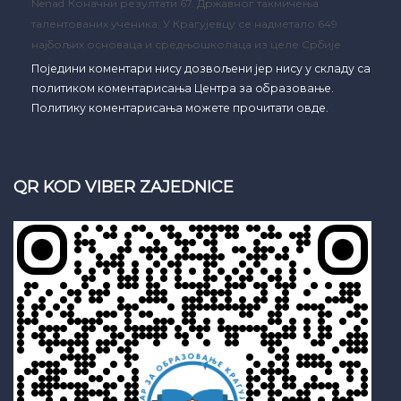
Nenad
Коначни резултати 67. Државног такмичења
талентованих ученика: У Крагујевцу се надметало 649
најбољих основаца и средњошколаца из целе Србије
Поједини коментари нису дозвољени јер нису у складу са
политиком коментарисања Центра за образовање.
Политику коментарисања можете прочитати овде.
QR KOD VIBER ZAJEDNICE