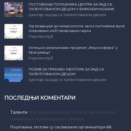
ГОСТОВАЊЕ ПОЛАЗНИКА ЦЕНТРА ЗА РАД СА
ТАЛЕНТОВАНОМ ДЕЦОМ У ЕМИСИЈИ МОЗАИК
Центар за рад са талентованом децом
Од традиције до микроскопа: кроз пустовање вуне
откривамо моћ природних наука
Научни клуб
Успешно реализован пројекат „Имуносфера” у
Крагујевцу!
Научни клуб
ПОЗИВ ЗА ПРИЈАВУ МЕНТОРА ЗА РАД СА
ТАЛЕНТОВАНОМ ДЕЦОМ
Центар за рад са талентованом децом
ПОСЛЕДЊИ КОМЕНТАРИ
Таленти
ПРЕЛИМИНАРНИ РЕЗУЛТАТИ 68. РЕГИОНАЛНОГ
ТАКМИЧЕЊА ТАЛЕНТОВАНИХ УЧЕНИКА
Поштована, тестове су састављали организатори 68.