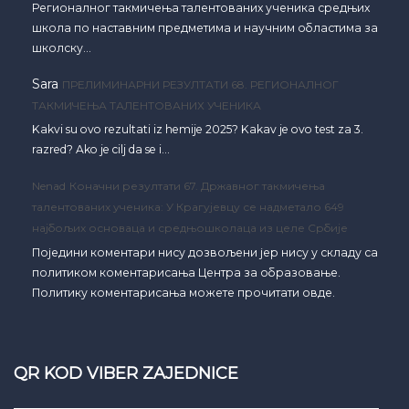
Регионалног такмичења талентованих ученика средњих
школа по наставним предметима и научним областима за
школску…
Sara
ПРЕЛИМИНАРНИ РЕЗУЛТАТИ 68. РЕГИОНАЛНОГ
ТАКМИЧЕЊА ТАЛЕНТОВАНИХ УЧЕНИКА
Kakvi su ovo rezultati iz hemije 2025? Kakav je ovo test za 3.
razred? Ako je cilj da se i…
Nenad
Коначни резултати 67. Државног такмичења
талентованих ученика: У Крагујевцу се надметало 649
најбољих основаца и средњошколаца из целе Србије
Поједини коментари нису дозвољени јер нису у складу са
политиком коментарисања Центра за образовање.
Политику коментарисања можете прочитати овде.
QR KOD VIBER ZAJEDNICE