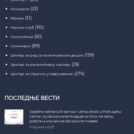
(23)
Конкурси
(31)
Мрежа
(161)
Научни клуб
(50)
Саопштења
(89)
Семинари
(139)
Центар за рад са талентованом децом
(26)
Центар за рекреативну наставу
(274)
Центар за стручно усавршавање
ПОСЛЕДЊЕ ВЕСТИ
Uspešno održana Erasmus+ Letnja škola u Portugalu:
Centar za obrazovanje Kragujevac kroz saradnju
podržava inovativne obrazovne modele
Научни клуб