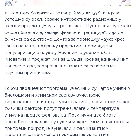
У простору Америчког кутка у Крагујевцу, 4. и 5. јуна
успешно су реализоване интерактивне радионице у
оквиру пројекта „Наука кроз влакна: Пустовање вуне као
сусрет биологије, хемије, физике и традиције“, који се
финансира од стране Центра за промоцију науке кроз
Јавни позив за подршку пројектима промоције и
популаризације науке у Научним клубовима. Овај
иновативни пројекат има за циљ да кроз заједничку нит
повеже старе, заборављене занате са савременим
научним принципима.
Током дводневног програма, учесници су најпре учили о
биолошком и хемијском саставу вуне, њеној
хигроскопности и структури кератина, као и о томе како
физички фактори попут трења, влаге и температуре
утичу на процес фелтовања. Практични део био је
посвећен савладавању суве и мокре технике пустовања,
припреми природне вуне, али и фасцинантном
посматрању промена на вуненим влакнима под