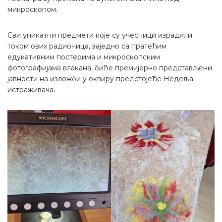
микроскопом.
Сви уникатни предмети које су учесници израдили
током ових радионица, заједно са пратећим
едукативним постерима и микроскопским
фотографијама влакана, биће премијерно представљени
јавности на изложби у оквиру предстојеће Недеља
истраживача.