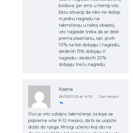
bodova (jer smo u hemiji vrlo
blizu situaciji da niko ne dobije
ni jednu nagradu na
takmičenju u nekoj oblasti),
već nagrade treba da se dele
prema plasmanu, npr. prvih
10% na listi dobijaju I nagradu,
sledećih 15% dobijaju II
nagradu i sledećih 20%
dobijaju treću nagradu.
Ksena
28/05/2025 at 14:50
Одговори
Ovo je vrlo ozbiljno takmičenje za koje se
pripreme vrše 9-12 meseci, da bi se uopšte
došlo do njega. Mnogi učenici koji idu na