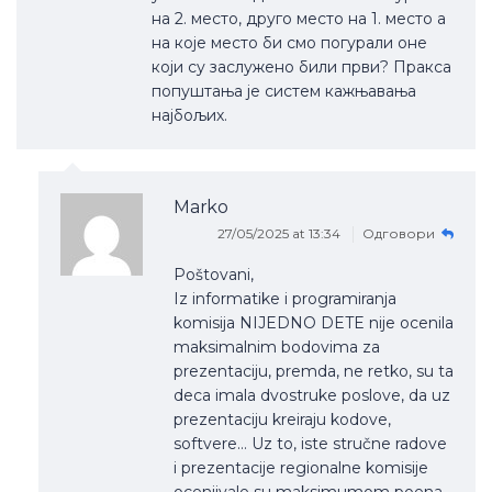
на 2. место, друго место на 1. место а
на које место би смо погурали оне
који су заслужено били први? Пракса
попуштања је систем кажњавања
најбољих.
Marko
27/05/2025 at 13:34
Одговори
Poštovani,
Iz informatike i programiranja
komisija NIJEDNO DETE nije ocenila
maksimalnim bodovima za
prezentaciju, premda, ne retko, su ta
deca imala dvostruke poslove, da uz
prezentaciju kreiraju kodove,
softvere… Uz to, iste stručne radove
i prezentacije regionalne komisije
ocenjivale su maksimumom poena,