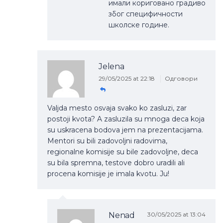
имали кориговано градиво
због специфичности
школске године.
Jelena
29/05/2025 at 22:18
Одговори
Valjda mesto osvaja svako ko zasluzi, zar
postoji kvota? A zasluzila su mnoga deca koja
su uskracena bodova jem na prezentacijama.
Mentori su bili zadovoljni radovima,
regionalne komisije su bile zadovoljne, deca
su bila spremna, testove dobro uradili ali
procena komisije je imala kvotu. Ju!
Nenad
30/05/2025 at 13:04