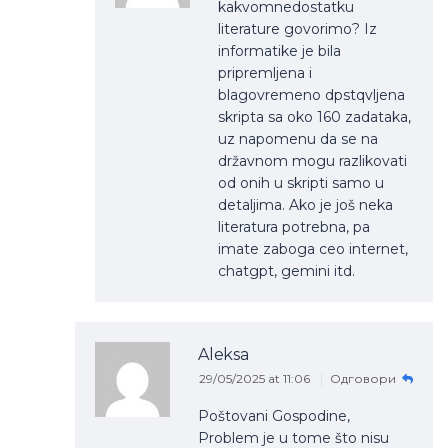
kakvomnedostatku
literature govorimo? Iz
informatike je bila
pripremljena i
blagovremeno dpstqvljena
skripta sa oko 160 zadataka,
uz napomenu da se na
državnom mogu razlikovati
od onih u skripti samo u
detaljima. Ako je još neka
literatura potrebna, pa
imate zaboga ceo internet,
chatgpt, gemini itd.
Aleksa
29/05/2025 at 11:06
Одговори
Poštovani Gospodine,
Problem je u tome što nisu