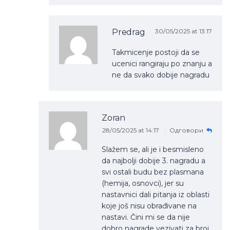
Predrag
30/05/2025 at 13:17
Takmicenje postoji da se
ucenici rangiraju po znanju a
ne da svako dobije nagradu
Zoran
28/05/2025 at 14:17
Одговори
Slažem se, ali je i besmisleno
da najbolji dobije 3. nagradu a
svi ostali budu bez plasmana
(hemija, osnovci), jer su
nastavnici dali pitanja iz oblasti
koje još nisu obrađivane na
nastavi. Čini mi se da nije
dobro nagrade vezivati za broj