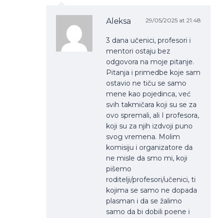
Aleksa
29/05/2025 at 21:48
3 dana učenici, profesori i
mentori ostaju bez
odgovora na moje pitanje.
Pitanja i primedbe koje sam
ostavio ne tiču se samo
mene kao pojedinca, već
svih takmičara koji su se za
ovo spremali, ali I profesora,
koji su za njih izdvoji puno
svog vremena. Molim
komisiju i organizatore da
ne misle da smo mi, koji
pišemo
roditelji/profesori/učenici, ti
kojima se samo ne dopada
plasman i da se žalimo
samo da bi dobili poene i