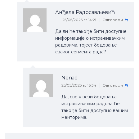
Анђела Радосављевић
25/05/2025 at 14:21
Одговори
Да ли ће такође бити доступне
информације о истраживачким
радовима, тојест бодовање
сваког сегмента рада?
Nenad
25/05/2025 at 16:34
Одговори
Да, све у вези бодовања
истраживачких радова ће
такође бити доступно вашим
менторима.