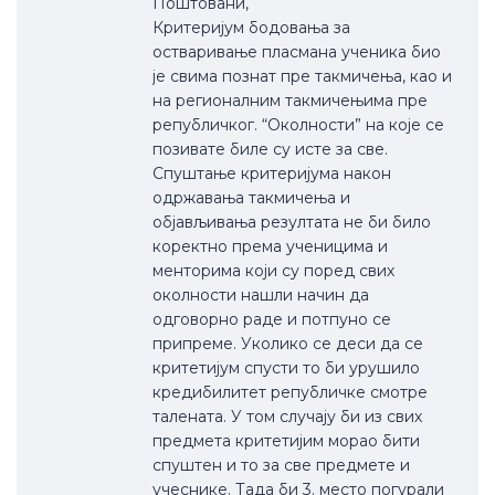
Поштовани,
Критеријум бодовања за
остваривање пласмана ученика био
је свима познат пре такмичења, као и
на регионалним такмичењима пре
републичког. “Околности” на које се
позивате биле су исте за све.
Спуштање критеријума након
одржавања такмичења и
објављивања резултата не би било
коректно према ученицима и
менторима који су поред свих
околности нашли начин да
одговорно раде и потпуно се
припреме. Уколико се деси да се
критетијум спусти то би урушило
кредибилитет републичке смотре
талената. У том случају би из свих
предмета критетијим морао бити
спуштен и то за све предмете и
учеснике. Тада би 3. место погурали