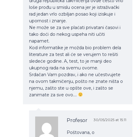
druga republička takmičenja ovde često vrlo
loše prođu u smislu ocena jer je istraživački
rad jedan vrlo ozbiljan posao koji iziskuje i
upornost i znanje.
Ne može se za sve plaćati privatani časovi i
tako doći do nekog uspeha niti učiti
napamet.
Kod informatike je možda bio problem dela
literature za test ali će se verujem to rešiti
sledeće godine. A, test, to je manji deo
ukupnog rada na svemu ovome.
Srdačan Vam pozdrav, i ako ne učestvujete
na ovom takmičenju, pošto ne znate ništa o
njemu, zašto ste u opšte ove, i zašto se
zanimate za sve ovo….
Profesor
30/05/2025 at 15:11
Poštovana, o