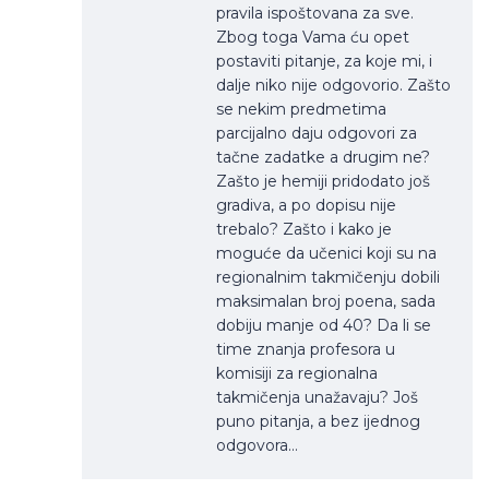
pravila ispoštovana za sve.
Zbog toga Vama ću opet
postaviti pitanje, za koje mi, i
dalje niko nije odgovorio. Zašto
se nekim predmetima
parcijalno daju odgovori za
tačne zadatke a drugim ne?
Zašto je hemiji pridodato još
gradiva, a po dopisu nije
trebalo? Zašto i kako je
moguće da učenici koji su na
regionalnim takmičenju dobili
maksimalan broj poena, sada
dobiju manje od 40? Da li se
time znanja profesora u
komisiji za regionalna
takmičenja unažavaju? Još
puno pitanja, a bez ijednog
odgovora…