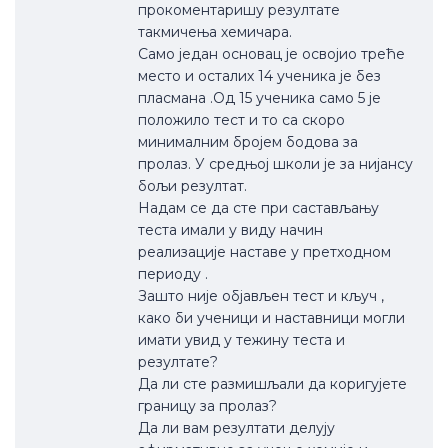
прокоментаришу резултате
такмичења хемичара.
Само један основац је освојио треће
место и осталих 14 ученика је без
пласмана .Од 15 ученика само 5 је
положило тест и то са скоро
минималним бројем бодова за
пролаз. У средњој школи је за нијансу
бољи резултат.
Надам се да сте при састављању
теста имали у виду начин
реализације наставе у претходном
периоду .
Зашто није објављен тест и кључ ,
како би ученици и наставници могли
имати увид у тежину теста и
резултате?
Да ли сте размишљали да коригујете
границу за пролаз?
Да ли вам резултати делују