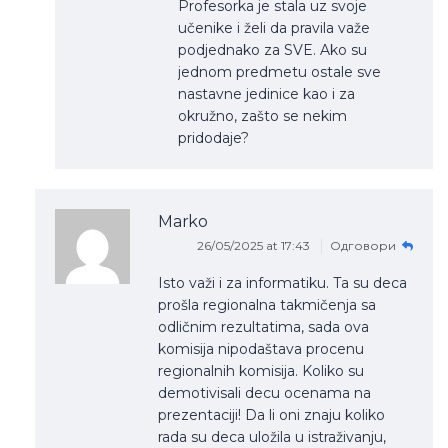
Profesorka je stala uz svoje
učenike i želi da pravila važe
podjednako za SVE. Ako su
jednom predmetu ostale sve
nastavne jedinice kao i za
okružno, zašto se nekim
pridodaje?
Marko
26/05/2025 at 17:43
Одговори
Isto važi i za informatiku. Ta su deca
prošla regionalna takmičenja sa
odličnim rezultatima, sada ova
komisija nipodaštava procenu
regionalnih komisija. Koliko su
demotivisali decu ocenama na
prezentaciji! Da li oni znaju koliko
rada su deca uložila u istraživanju,