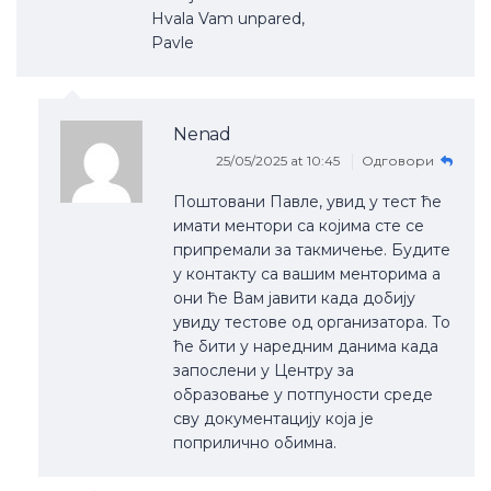
Hvala Vam unpared,
Pavle
Nenad
25/05/2025 at 10:45
Одговори
Поштовани Павле, увид у тест ће
имати ментори са којима сте се
припремали за такмичење. Будите
у контакту са вашим менторима а
они ће Вам јавити када добију
увиду тестове од организатора. То
ће бити у наредним данима када
запослени у Центру за
образовање у потпуности среде
сву документацију која је
поприлично обимна.