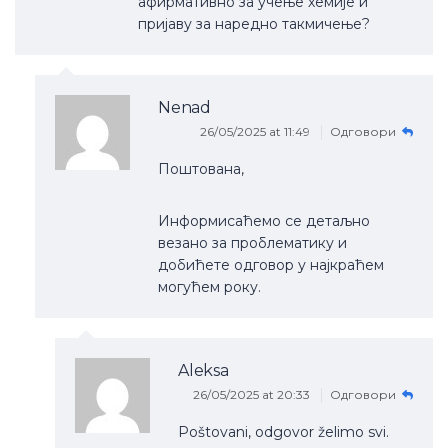
афирмативно за учење хемије и
пријаву за наредно такмичење?
Nenad
26/05/2025 at 11:49
Одговори
Поштована,
Информисаћемо се детаљно
везано за проблематику и
добићете одговор у најкраћем
могућем року.
Aleksa
26/05/2025 at 20:33
Одговори
Poštovani, odgovor želimo svi.