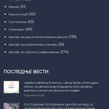
(31)
Мрежа
(161)
Научни клуб
(50)
Саопштења
(89)
Семинари
(139)
Центар за рад са талентованом децом
(26)
Центар за рекреативну наставу
(274)
Центар за стручно усавршавање
ПОСЛЕДЊЕ ВЕСТИ
Uspešno održana Erasmus+ Letnja škola u Portugalu:
Centar za obrazovanje Kragujevac kroz saradnju
podržava inovativne obrazovne modele
Научни клуб
ГОСТОВАЊЕ ПОЛАЗНИКА ЦЕНТРА ЗА РАД СА
ТАЛЕНТОВАНОМ ДЕЦОМ У ЕМИСИЈИ МОЗАИК