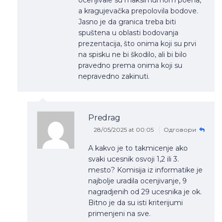
a kragujevačka prepolovila bodove.
Jasno je da granica treba biti
spuštena u oblasti bodovanja
prezentacija, što onima koji su prvi
na spisku ne bi škodilo, ali bi bilo
pravedno prema onima koji su
nepravedno zakinuti.
Predrag
28/05/2025 at 00:05
Одговори
A kakvo je to takmicenje ako
svaki ucesnik osvoji 1,2 ili 3.
mesto? Komisija iz informatike je
najbolje uradila ocenjivanje, 9
nagradjenih od 29 ucesnika je ok.
Bitno je da su isti kriterijumi
primenjeni na sve.