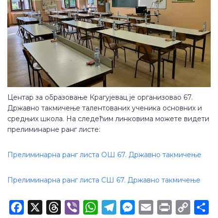
Центар за образовање Крагујевац је организовао 67.
Државно такмичење талентованих ученика основних и
средњих школа. На следећим линковима можете видети
прелиминарне ранг листе:
Прелиминарна ранг листа ОШ 67. Државно такмичење
Прелиминарна ранг листа СШ 67. Државно такмичење
Facebook
X
Threads
Viber
WhatsApp
Telegram
Messenger
Email
Print
Copy
Sh