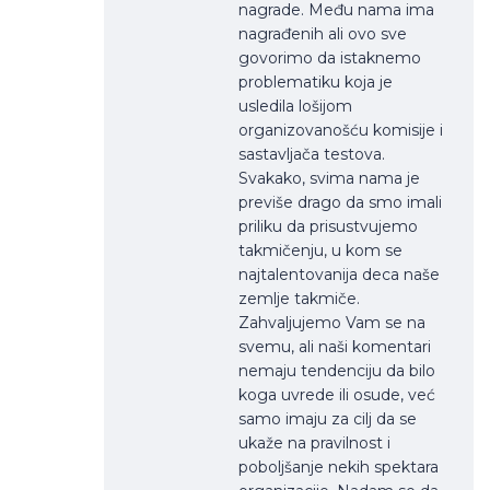
nagrade. Među nama ima
nagrađenih ali ovo sve
govorimo da istaknemo
problematiku koja je
usledila lošijom
organizovanošću komisije i
sastavljača testova.
Svakako, svima nama je
previše drago da smo imali
priliku da prisustvujemo
takmičenju, u kom se
najtalentovanija deca naše
zemlje takmiče.
Zahvaljujemo Vam se na
svemu, ali naši komentari
nemaju tendenciju da bilo
koga uvrede ili osude, već
samo imaju za cilj da se
ukaže na pravilnost i
poboljšanje nekih spektara