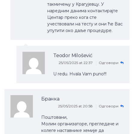
такмичењу у Крагујевцу. У
наредним данима контактирајте
Центар преко кога сте
учествовали на тесту и они ће Вас
упутити око даље процедуре.
Teodor Milošević
25/05/2025 at 22:37
Одговори
U redu. Hvala Vam puno!!!
Бранка
25/05/2025 at 20:58
Одговори
Поштовани,
Молим организаторе, прегледаче и
колеге наставнике хемије да