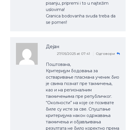
pisanju, pripremi i to u najtežim
uslovima!
Granica bodovanha svuda treba da
se pomeri!
Дејан
27/05/2025 at 07:41
Одговори
Поштована,
Критеријум бодовања за
остваривање пласмана ученик био
је свима познат пре такмичења,
као и на регионалним
такмичењима пре републичког.
“Околности” на које се позивате
биле су исте за све. Спуштање
критеријума након одржавања
такмичења и објављивања
резултата не било коректно према