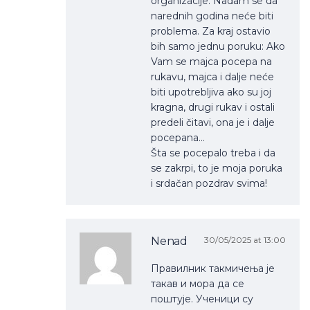
organizacije. Nadam se da
narednih godina neće biti
problema. Za kraj ostavio
bih samo jednu poruku: Ako
Vam se majca pocepa na
rukavu, majca i dalje neće
biti upotrebljiva ako su joj
kragna, drugi rukav i ostali
predeli čitavi, ona je i dalje
pocepana…
Šta se pocepalo treba i da
se zakrpi, to je moja poruka
i srdačan pozdrav svima!
Nenad
30/05/2025 at 13:00
Правилник такмичења је
такав и мора да се
поштује. Ученици су