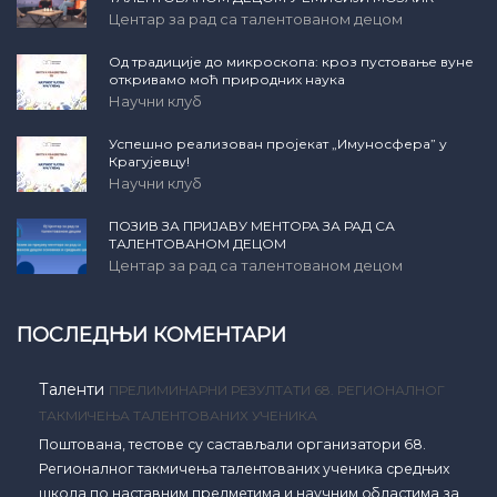
Центар за рад са талентованом децом
Од традиције до микроскопа: кроз пустовање вуне
откривамо моћ природних наука
Научни клуб
Успешно реализован пројекат „Имуносфера” у
Крагујевцу!
Научни клуб
ПОЗИВ ЗА ПРИЈАВУ МЕНТОРА ЗА РАД СА
ТАЛЕНТОВАНОМ ДЕЦОМ
Центар за рад са талентованом децом
ПОСЛЕДЊИ КОМЕНТАРИ
Таленти
ПРЕЛИМИНАРНИ РЕЗУЛТАТИ 68. РЕГИОНАЛНОГ
ТАКМИЧЕЊА ТАЛЕНТОВАНИХ УЧЕНИКА
Поштована, тестове су састављали организатори 68.
Регионалног такмичења талентованих ученика средњих
школа по наставним предметима и научним областима за