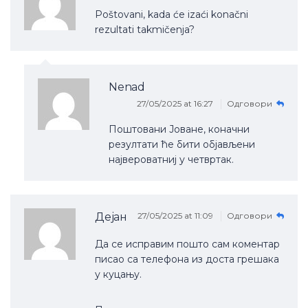
Poštovani, kada će izaći konačni
rezultati takmičenja?
Nenad
27/05/2025 at 16:27
Одговори
Поштовани Јоване, коначни
резултати ће бити објављени
највероватниј у четвртак.
Дејан
27/05/2025 at 11:09
Одговори
Да се исправим пошто сам коментар
писао са телефона из доста грешака
у куцању.