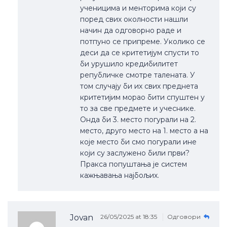
ученицима и менторима који су
поред свих околности нашли
начин да одговорно раде и
потпуно се припреме. Уколико се
деси да се критетијум спусти то
би урушило кредибилитет
републичке смотре талената. У
том случају би их свих преднета
критетијим морао бити спуштен у
то за све предмете и учеснике.
Онда би 3. место погурали на 2.
место, друго место на 1. место а на
које место би смо погурали ине
који су заслужено били први?
Пракса попуштања је систем
кажњавања најбољих.
Jovan
26/05/2025 at 18:35
Одговори