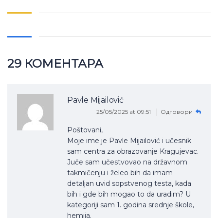
Link
29 КОМЕНТАРА
Pavle Mijailović
25/05/2025 at 09:51
Одговори
Poštovani,
Moje ime je Pavle Mijailović i učesnik
sam centra za obrazovanje Kragujevac.
Juče sam učestvovao na državnom
takmičenju i želeo bih da imam
detaljan uvid sopstvenog testa, kada
bih i gde bih mogao to da uradim? U
kategoriji sam 1. godina srednje škole,
hemija.