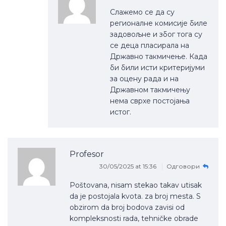
Слажемо се да су
регионалне комисије биле
задовољне и због тога су
се деца пласирала на
Државно такмичење. Када
би били исти критеријуми
за оцену рада и на
Државном такмичењу
нема сврхе постојања
истог.
Profesor
30/05/2025 at 15:36
Одговори
Poštovana, nisam stekao takav utisak
da je postojala kvota. za broj mesta. S
obzirom da broj bodova zavisi od
kompleksnosti rada, tehničke obrade