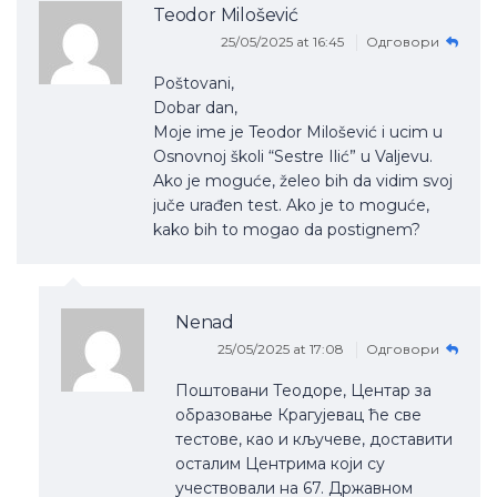
Teodor Milošević
25/05/2025 at 16:45
Одговори
Poštovani,
Dobar dan,
Moje ime je Teodor Milošević i ucim u
Osnovnoj školi “Sestre Ilić” u Valjevu.
Ako je moguće, želeo bih da vidim svoj
juče urađen test. Ako je to moguće,
kako bih to mogao da postignem?
Nenad
25/05/2025 at 17:08
Одговори
Поштовани Теодоре, Центар за
образовање Крагујевац ће све
тестове, као и кључеве, доставити
осталим Центрима који су
учествовали на 67. Државном