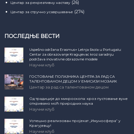
(26)
Центар за рекреативну наставу
(274)
Центар за стручно усавршавање
ПОСЛЕДЊЕ ВЕСТИ
Uspešno održana Erasmus+ Letnja škola u Portugalu:
Centar za obrazovanje Kragujevac kroz saradnju
podržava inovativne obrazovne modele
Научни клуб
ГОСТОВАЊЕ ПОЛАЗНИКА ЦЕНТРА ЗА РАД СА
ТАЛЕНТОВАНОМ ДЕЦОМ У ЕМИСИЈИ МОЗАИК
Центар за рад са талентованом децом
Од традиције до микроскопа: кроз пустовање вуне
откривамо моћ природних наука
Научни клуб
Успешно реализован пројекат „Имуносфера” у
Крагујевцу!
Научни клуб