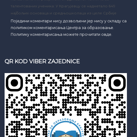
талентованих ученика: У Крагујевцу се надметало 649
најбољих основаца и средњошколаца из целе Србије
Поједини коментари нису дозвољени јер нису у складу са
политиком коментарисања Центра за образовање.
Политику коментарисања можете прочитати овде.
QR KOD VIBER ZAJEDNICE