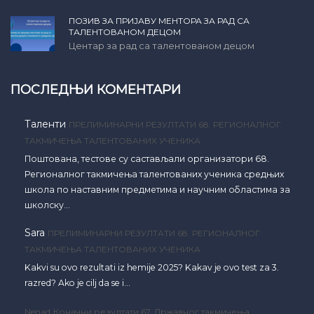
ПОЗИВ ЗА ПРИЈАВУ МЕНТОРА ЗА РАД СА
ТАЛЕНТОВАНОМ ДЕЦОМ
Центар за рад са талентованом децом
ПОСЛЕДЊИ КОМЕНТАРИ
Таленти
ПРЕЛИМИНАРНИ РЕЗУЛТАТИ 68. РЕГИОНАЛНОГ
ТАКМИЧЕЊА ТАЛЕНТОВАНИХ УЧЕНИКА
Поштована, тестове су састављали организатори 68.
Регионалног такмичења талентованих ученика средњих
школа по наставним предметима и научним областима за
школску…
Sara
ПРЕЛИМИНАРНИ РЕЗУЛТАТИ 68. РЕГИОНАЛНОГ
ТАКМИЧЕЊА ТАЛЕНТОВАНИХ УЧЕНИКА
Kakvi su ovo rezultati iz hemije 2025? Kakav je ovo test za 3.
razred? Ako je cilj da se i…
Nenad
Коначни резултати 67. Државног такмичења