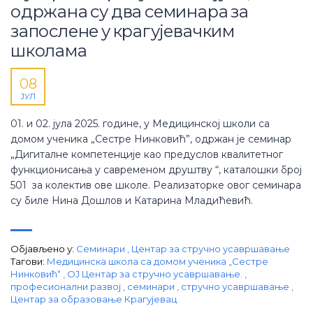
одржана су два семинара за
запослене у крагујевачким
школама
08
ЈУЛ
01. и 02. јула 2025. године, у Медицинској школи са
домом ученика „Сестре Нинковић”, одржан је семинар
„Дигиталне компетенције као предуслов квалитетног
функционисања у савременом друштву “, каталошки број
501 за колектив ове школе. Реализаторке овог семинара
су биле Нина Дошлов и Катарина Младићевић.
Објављено у:
Семинари
,
Центар за стручно усавршавање
Тагови:
Медицинска школа са домом ученика „Сестре
Нинковић“
,
ОЈ Центар за стручно усавршавање.
,
професионални развој
,
семинари
,
стручно усавршавање
,
Центар за образовање Крагујевац