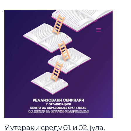
У уторак и среду 01. и 02. јула,