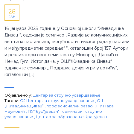
28
ЈАН
16. јануара 2025. године, у Основној школи “Живадинка
Дивац “, одржан је семинар „Развијање комуникацијских
вештина наставника, могућности тимског рада у настави
и међупредметна сарадња“ “, каталошки број 157. Аутори
и реализатори овог семинара су Милорад Дашић и
Ненад Гугл. Истог дана, у ОШ“Живадинка Дивац“
одржан је семинар „ Подршка дечјој игри у вртићу“,
каталошки […]
Објављено у:
Центар за стручно усавршавање
Тагови:
ОЈ Центар за стручно усавршавање
,
ОШ
„Живадинка Дивац“
,
професионални развој
,
ПУ Нада
Наумовић
,
ПУ“Ђурђевдан“
,
семинари
,
стручно
усавршавање
,
Центар за образовање Крагујевац