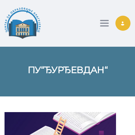
Toggle nav
ПУ“ЂУРЂЕВДАН“