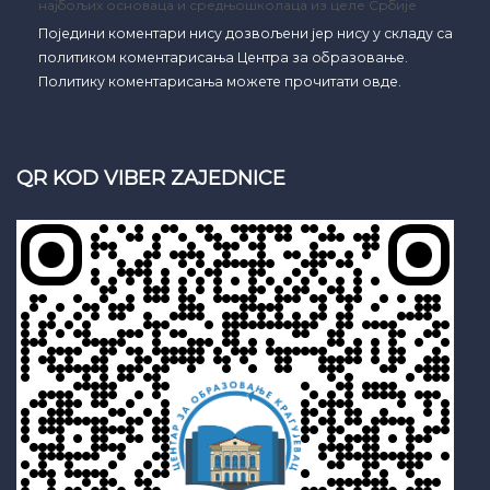
најбољих основаца и средњошколаца из целе Србије
Поједини коментари нису дозвољени јер нису у складу са
политиком коментарисања Центра за образовање.
Политику коментарисања можете прочитати овде.
QR KOD VIBER ZAJEDNICE