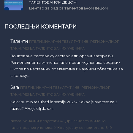
ТАЛЕНТОВАНОМ ДЕЦОМ
Центар за рад са талентованом децом
ПОСЛЕДЊИ КОМЕНТАРИ
Таленти
ПРЕЛИМИНАРНИ РЕЗУЛТАТИ 68. РЕГИОНАЛНОГ
ТАКМИЧЕЊА ТАЛЕНТОВАНИХ УЧЕНИКА
Поштована, тестове су састављали организатори 68.
Регионалног такмичења талентованих ученика средњих
школа по наставним предметима и научним областима за
школску…
Sara
ПРЕЛИМИНАРНИ РЕЗУЛТАТИ 68. РЕГИОНАЛНОГ
ТАКМИЧЕЊА ТАЛЕНТОВАНИХ УЧЕНИКА
Kakvi su ovo rezultati iz hemije 2025? Kakav je ovo test za 3.
razred? Ako je cilj da se i…
Nenad
Коначни резултати 67. Државног такмичења
талентованих ученика: У Крагујевцу се надметало 649