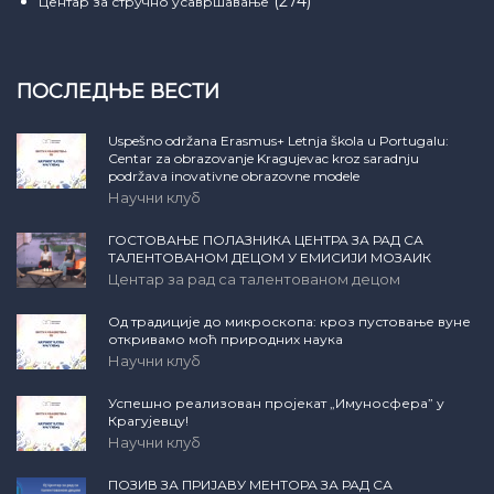
(274)
Центар за стручно усавршавање
ПОСЛЕДЊЕ ВЕСТИ
Uspešno održana Erasmus+ Letnja škola u Portugalu:
Centar za obrazovanje Kragujevac kroz saradnju
podržava inovativne obrazovne modele
Научни клуб
ГОСТОВАЊЕ ПОЛАЗНИКА ЦЕНТРА ЗА РАД СА
ТАЛЕНТОВАНОМ ДЕЦОМ У ЕМИСИЈИ МОЗАИК
Центар за рад са талентованом децом
Од традиције до микроскопа: кроз пустовање вуне
откривамо моћ природних наука
Научни клуб
Успешно реализован пројекат „Имуносфера” у
Крагујевцу!
Научни клуб
ПОЗИВ ЗА ПРИЈАВУ МЕНТОРА ЗА РАД СА