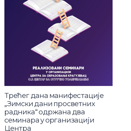
Трећег дана манифестације
„Зимски дани просветних
радника“ одржана два
семинара у организацији
Центра