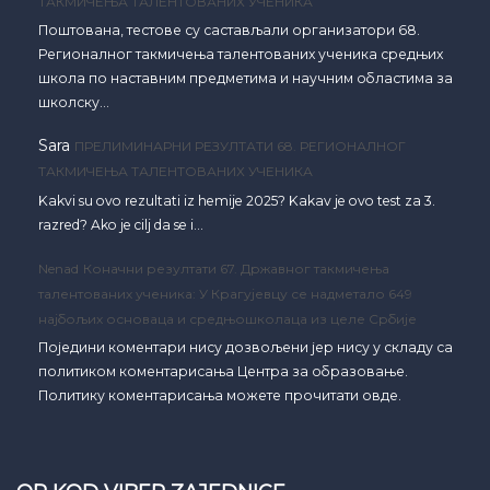
ТАКМИЧЕЊА ТАЛЕНТОВАНИХ УЧЕНИКА
Поштована, тестове су састављали организатори 68.
Регионалног такмичења талентованих ученика средњих
школа по наставним предметима и научним областима за
школску…
Sara
ПРЕЛИМИНАРНИ РЕЗУЛТАТИ 68. РЕГИОНАЛНОГ
ТАКМИЧЕЊА ТАЛЕНТОВАНИХ УЧЕНИКА
Kakvi su ovo rezultati iz hemije 2025? Kakav je ovo test za 3.
razred? Ako je cilj da se i…
Nenad
Коначни резултати 67. Државног такмичења
талентованих ученика: У Крагујевцу се надметало 649
најбољих основаца и средњошколаца из целе Србије
Поједини коментари нису дозвољени јер нису у складу са
политиком коментарисања Центра за образовање.
Политику коментарисања можете прочитати овде.