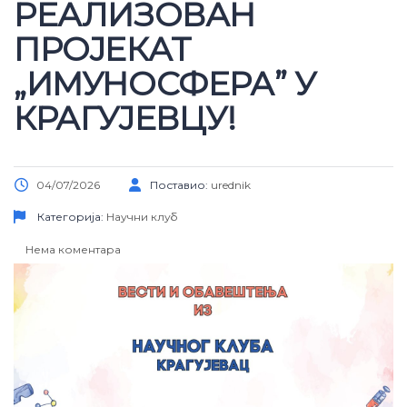
РЕАЛИЗОВАН
ПРОЈЕКАТ
„ИМУНОСФЕРА” У
КРАГУЈЕВЦУ!
04/07/2026
Поставио:
urednik
Категорија:
Научни клуб
Нема коментара