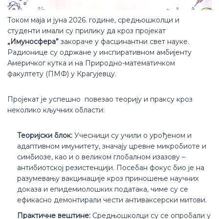
Током маја и јуна 2026. године, средњошколци и
студенти имали су прилику да кроз пројекат
„Имуносфера”
закораче у фасцинантни свет науке.
Радионице су одржане у инспиративном амбијенту
Америчког кутка и на Природно-математичком
факултету (ПМФ) у Крагујевцу.
Пројекат је успешно повезао теорију и праксу кроз
неколико кључних области:
Теоријски блок:
Учесници су учили о урођеном и
адаптивном имунитету, значају цревне микробиоте и
симбиозе, као и о великом глобалном изазову –
антибиотској резистенцији. Посебан фокус био је на
разумевању вакцинације кроз приношење научних
доказа и епидемиолошких података, чиме су се
ефикасно демонтирали чести антиваксерски митови.
Практичне вештине:
Средњошколци су се опробали у