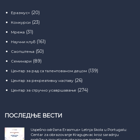
(20)
Еразмус+
(23)
Конкурси
(31)
Мрежа
(161)
Научни клуб
(50)
Саопштења
(89)
Семинари
(139)
Центар за рад са талентованом децом
(26)
Центар за рекреативну наставу
(274)
Центар за стручно усавршавање
ПОСЛЕДЊЕ ВЕСТИ
Uspešno održana Erasmus+ Letnja škola u Portugalu:
Centar za obrazovanje Kragujevac kroz saradnju
podržava inovativne obrazovne modele