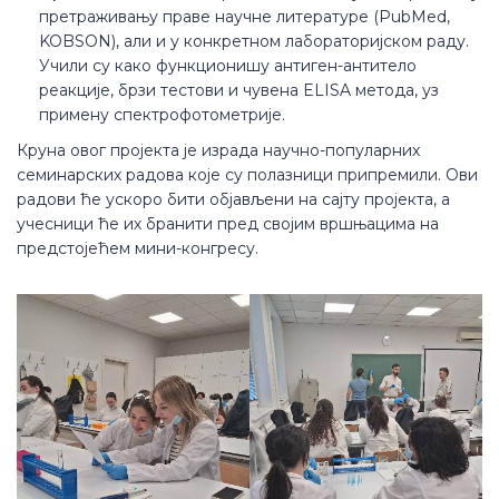
претраживању праве научне литературе (PubMed,
KOBSON), али и у конкретном лабораторијском раду.
Учили су како функционишу антиген-антитело
реакције, брзи тестови и чувена ELISA метода, уз
примену спектрофотометрије.
Круна овог пројекта је израда научно-популарних
семинарских радова које су полазници припремили. Ови
радови ће ускоро бити објављени на сајту пројекта, а
учесници ће их бранити пред својим вршњацима на
предстојећем мини-конгресу.