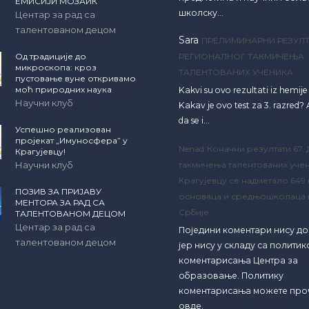
ЕМИСИЈИ МОЗАИК
школску…
Центар за рад са
талентованом децом
Sara
ПРЕЛИМИНАРНИ РЕЗУЛТ
Од традиције до
РЕГИОНАЛНОГ ТАКМИЧЕЊА
микроскопа: кроз
ТАЛЕНТОВАНИХ УЧЕНИКА
пустовање вуне откривамо
моћ природних наука
Kakvi su ovo rezultati iz hemij
Научни клуб
Kakav je ovo test za 3. razred? A
da se i…
Успешно реализован
пројекат „Имуносфера” у
Nenad
Коначни резултати 67.
Крагујевцу!
Научни клуб
такмичења талентованих учен
Крагујевцу се надметало 649
ПОЗИВ ЗА ПРИЈАВУ
основаца и средњошколаца 
МЕНТОРА ЗА РАД СА
Србије
ТАЛЕНТОВАНОМ ДЕЦОМ
Центар за рад са
Поједини коментари нису д
талентованом децом
јер нису у складу са полити
коментарисања Центра за
образовање. Политику
коментарисања можете про
овде.