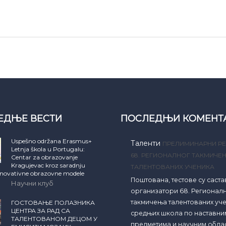
ЕДЊЕ ВЕСТИ
ПОСЛЕДЊИ КОМЕНТ
Uspešno održana Erasmus+
Таленти
ПРЕЛИМИНАРНИ РЕ
Letnja škola u Portugalu:
68. РЕГИОНАЛНОГ ТАКМИЧЕ
Centar za obrazovanje
Kragujevac kroz saradnju
ТАЛЕНТОВАНИХ УЧЕНИКА
inovativne obrazovne modele
Поштована, тестове су саст
Научни клуб
организатори 68. Регионал
такмичења талентованих уч
ГОСТОВАЊЕ ПОЛАЗНИКА
ЦЕНТРА ЗА РАД СА
средњих школа по наставни
ТАЛЕНТОВАНОМ ДЕЦОМ У
предметима и научним обла