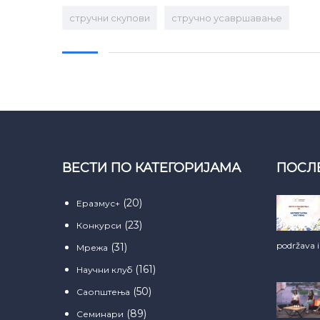
стручни скупови
стручно усавршавање
ВЕСТИ ПО КАТЕГОРИЈАМА
ПОСЛ
(20)
Еразмус+
(23)
Конкурси
podržava 
(31)
Мрежа
(161)
Научни клуб
(50)
Саопштења
(89)
Семинари