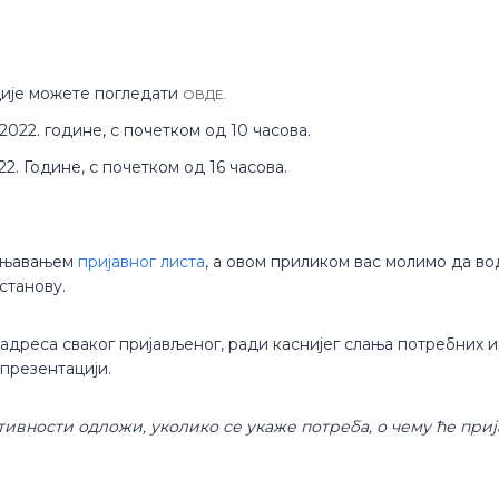
је можете погледати
ОВДЕ.
2022. године, с почетком од 10 часова.
2. Године, с почетком од 16 часова.
пуњавањем
пријавног листа
, а овом приликом вас молимо да во
станову.
 адреса сваког пријављеног, ради каснијег слања потребних 
презентацији.
ивности одложи, уколико се укаже потреба, о чему ће при