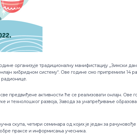
године организује традиционалну манифистацију „Зимски да
онлајн хибридном систему“. Ове године смо припремили 14 ра
и радионице.
 све предвиђене активности ће се реализовати онлајн. Ове г
уке и технолошког развоја, Завода за унапређивање образов
учна скупа, четири семинара од којих је један за рачуновођ
добре праксе и информисања учесника.