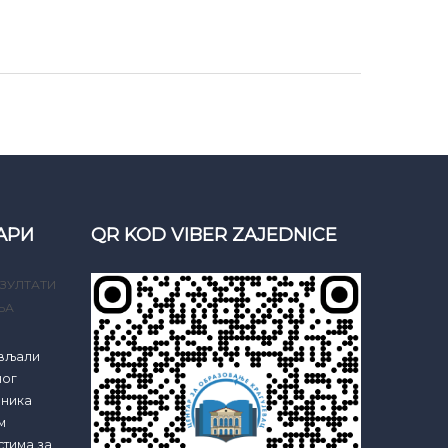
АРИ
QR KOD VIBER ZAJEDNICE
ЗУЛТАТИ
ЊА
ављали
ног
еника
м
стима за