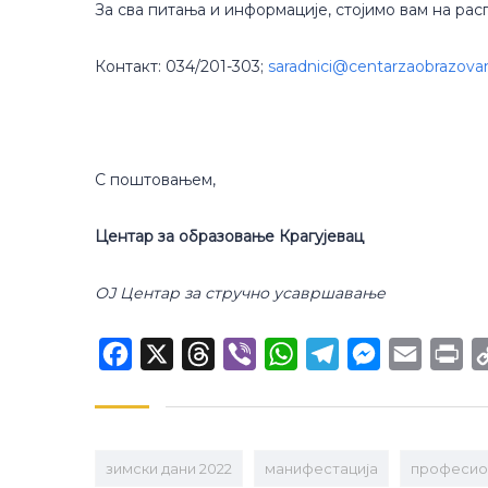
За сва питања и информације, стојимо вам на ра
Контакт: 034/201-303;
saradnici@centarzaobrazovan
С поштовањем,
Центар за образовање Крагујевац
ОЈ Центар за стручно усавршавање
Facebook
X
Threads
Viber
WhatsApp
Telegram
Messenger
Email
Pr
зимски дани 2022
манифестација
професио