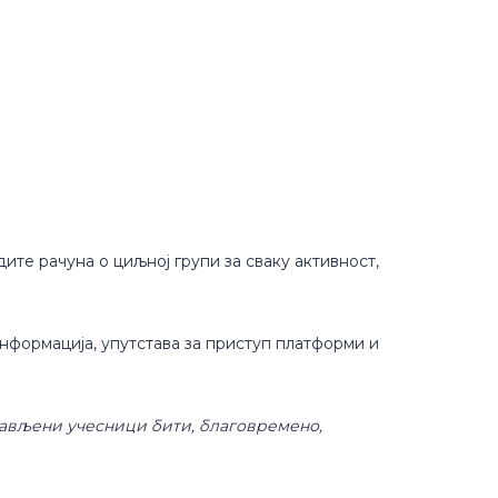
дите рачуна о циљној групи за сваку активност,
информација, упутстава за приступ платформи и
јављени учесници бити, благовремено,