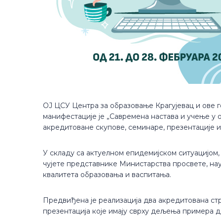
ОЈ ЦСУ Центра за образовање Крагујевац и ове 
манифестације је „Савремена настава и учење у 
акредитоване скупове, семинаре, презентације 
У складу са актуелном епидемијском ситуацијом,
чујете представнике Министарства просвете, на
квалитета образовања и васпитања.
Предвиђена је реализација два акредитована стр
презентација које имају сврху дељења примера 