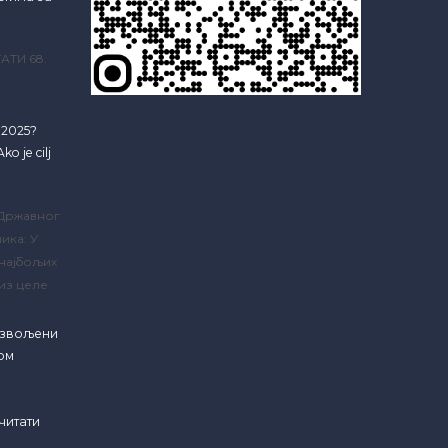
АТИ 68.
e 2025?
ko je cilj
 Државног
ика: У
 најбољих
из целе
озвољени
ком
читати