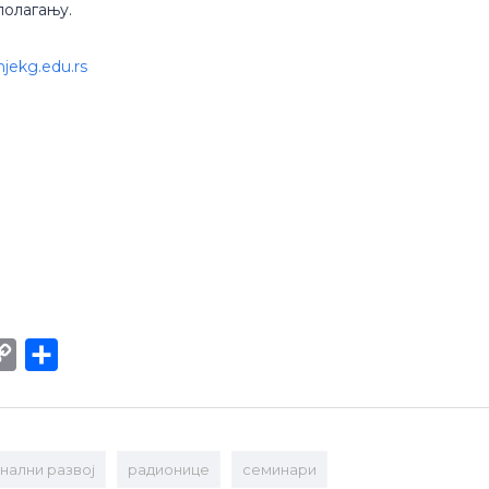
сполагању.
jekg.edu.rs
int
Copy
Share
Link
нални развој
радионице
семинари