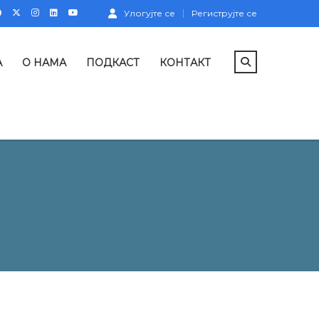
Улогујте се
Региструјте се
А
О НАМА
ПОДКАСТ
КОНТАКТ