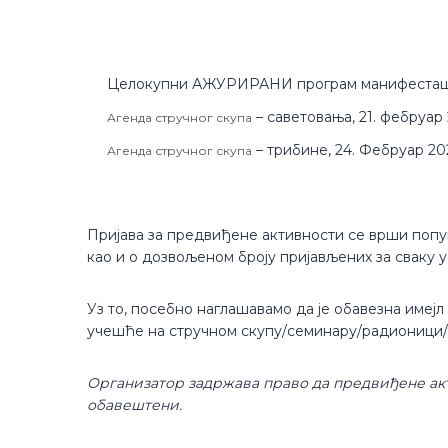
Целокупни АЖУРИРАНИ програм манифестаци
– саветовања, 21. фебруар 
Агенда стручног скупа
– трибине, 24. Фебруар 202
Агенда стручног скупа
Пријава за предвиђене активности се врши по
као и о дозвољеном броју пријављених за сваку у
Уз то, посебно наглашавамо да је обавезна имејл
учешће на стручном скупу/семинару/радионици/
Организатор задржава право да предвиђене акт
обавештени.