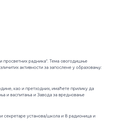
ни просветних радника“. Тема овогодишње
зличитих активности за запослене у образовању:
одине, као и претходних, имаћете прилику да
ања и васпитања и Завода за вредновање
е и секретаре установа/школа и 8 радионица и