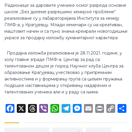
Радионице за даровите ученике осмог разреда основне
школе „Без дилеме разрешимо хемијске проблеме“
реализоване су у лабараторијама Института за хемију
ПМФ-а, у Крагујевцу. Млади хемичари су на креативан,
маштовит начин и са пуно знања креирали новогодишње
украсе за продајну изложбу хуманитарног карактера.
Продајна изложба реализована је 28.11.2021. године, у
холу главне зграде ПМФ-а. Центар за рад са
талентованом децом је поред Научног клуба Центра за
образовање Крагујевац учествовао у припремним
активностима и у формирању група са циљем пружања
подршке наставницима у откривању надарених и
талентованих ученика али и у раду са њима.
Facebook
X
Threads
Viber
WhatsApp
Telegram
Messenger
Email
Print
Copy
Sh
Link