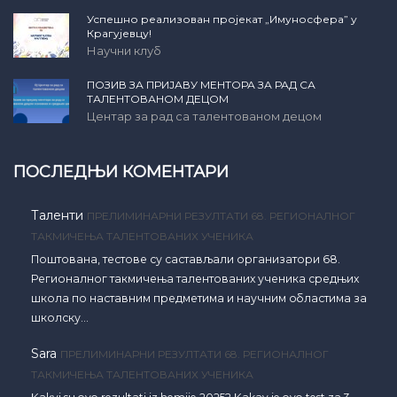
Успешно реализован пројекат „Имуносфера” у
Крагујевцу!
Научни клуб
ПОЗИВ ЗА ПРИЈАВУ МЕНТОРА ЗА РАД СА
ТАЛЕНТОВАНОМ ДЕЦОМ
Центар за рад са талентованом децом
ПОСЛЕДЊИ КОМЕНТАРИ
Таленти
ПРЕЛИМИНАРНИ РЕЗУЛТАТИ 68. РЕГИОНАЛНОГ
ТАКМИЧЕЊА ТАЛЕНТОВАНИХ УЧЕНИКА
Поштована, тестове су састављали организатори 68.
Регионалног такмичења талентованих ученика средњих
школа по наставним предметима и научним областима за
школску…
Sara
ПРЕЛИМИНАРНИ РЕЗУЛТАТИ 68. РЕГИОНАЛНОГ
ТАКМИЧЕЊА ТАЛЕНТОВАНИХ УЧЕНИКА