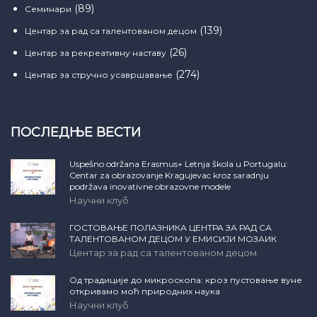
(89)
Семинари
(139)
Центар за рад са талентованом децом
(26)
Центар за рекреативну наставу
(274)
Центар за стручно усавршавање
ПОСЛЕДЊЕ ВЕСТИ
Uspešno održana Erasmus+ Letnja škola u Portugalu:
Centar za obrazovanje Kragujevac kroz saradnju
podržava inovativne obrazovne modele
Научни клуб
ГОСТОВАЊЕ ПОЛАЗНИКА ЦЕНТРА ЗА РАД СА
ТАЛЕНТОВАНОМ ДЕЦОМ У ЕМИСИЈИ МОЗАИК
Центар за рад са талентованом децом
Од традиције до микроскопа: кроз пустовање вуне
откривамо моћ природних наука
Научни клуб