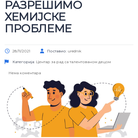
РАЗРЕШИМО
ХЕМИЈСКЕ
ПРОБЛЕМЕ
28/11/2021
Поставио:
urednik
Категорија:
Центар за рад са талентованом децом
Нема коментара