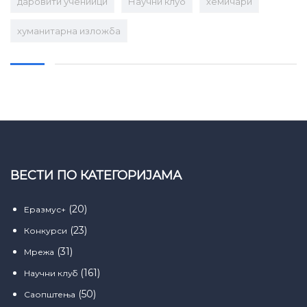
даровити учениици
Научни клуб
хемичари
хуманитарна изложба
ВЕСТИ ПО КАТЕГОРИЈАМА
(20)
Еразмус+
(23)
Конкурси
(31)
Мрежа
(161)
Научни клуб
(50)
Саопштења