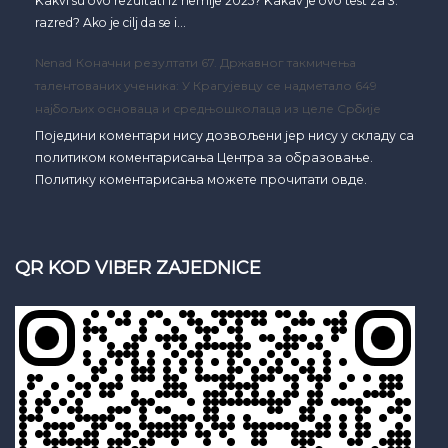
Kakvi su ovo rezultati iz hemije 2025? Kakav je ovo test za 3.
razred? Ako je cilj da se i…
Nenad
Коначни резултати 67. Државног такмичења
талентованих ученика: У Крагујевцу се надметало 649
најбољих основаца и средњошколаца из целе Србије
Поједини коментари нису дозвољени јер нису у складу са
политиком коментарисања Центра за образовање.
Политику коментарисања можете прочитати овде.
QR KOD VIBER ZAJEDNICE