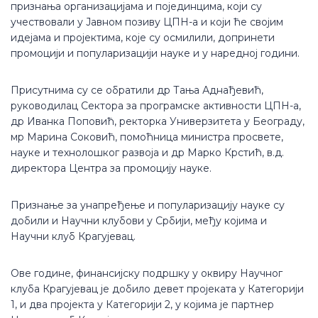
признања организацијама и појединцима, који су
учествовали у Јавном позиву ЦПН-а и који ће својим
идејама и пројектима, које су осмилили, допринети
промоцији и популаризацији науке и у наредној години.
Присутнима су се обратили др Тања Аднађевић,
руководилац Сектора за програмске активности ЦПН-а,
др Иванка Поповић, ректорка Универзитета у Београду,
мр Марина Соковић, помоћница министра просвете,
науке и технолошког развоја и др Марко Крстић, в.д.
директора Центра за промоцију науке.
Признање за унапређење и популаризацију науке су
добили и Научни клубови у Србији, међу којима и
Научни клуб Крагујевац.
Ове године, финансијску подршку у оквиру Научног
клуба Крагујевац је добило девет пројеката у Категорији
1, и два пројекта у Категорији 2, у којима је партнер