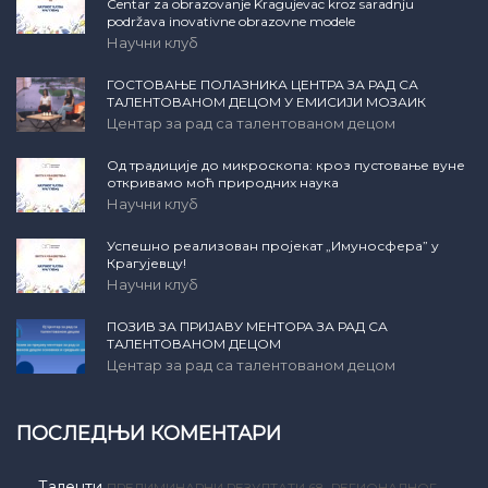
Centar za obrazovanje Kragujevac kroz saradnju
podržava inovativne obrazovne modele
Научни клуб
ГОСТОВАЊЕ ПОЛАЗНИКА ЦЕНТРА ЗА РАД СА
ТАЛЕНТОВАНОМ ДЕЦОМ У ЕМИСИЈИ МОЗАИК
Центар за рад са талентованом децом
Од традиције до микроскопа: кроз пустовање вуне
откривамо моћ природних наука
Научни клуб
Успешно реализован пројекат „Имуносфера” у
Крагујевцу!
Научни клуб
ПОЗИВ ЗА ПРИЈАВУ МЕНТОРА ЗА РАД СА
ТАЛЕНТОВАНОМ ДЕЦОМ
Центар за рад са талентованом децом
ПОСЛЕДЊИ КОМЕНТАРИ
Таленти
ПРЕЛИМИНАРНИ РЕЗУЛТАТИ 68. РЕГИОНАЛНОГ