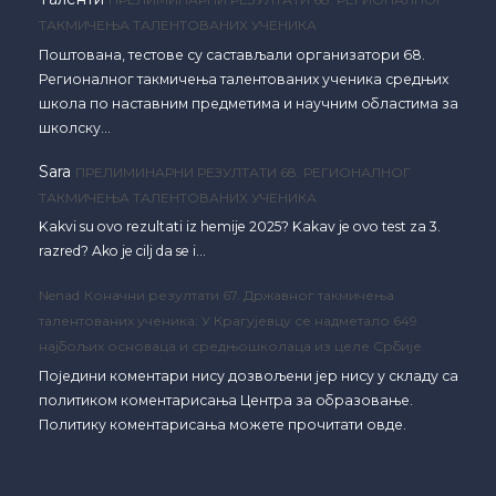
ТАКМИЧЕЊА ТАЛЕНТОВАНИХ УЧЕНИКА
Поштована, тестове су састављали организатори 68.
Регионалног такмичења талентованих ученика средњих
школа по наставним предметима и научним областима за
школску…
Sara
ПРЕЛИМИНАРНИ РЕЗУЛТАТИ 68. РЕГИОНАЛНОГ
ТАКМИЧЕЊА ТАЛЕНТОВАНИХ УЧЕНИКА
Kakvi su ovo rezultati iz hemije 2025? Kakav je ovo test za 3.
razred? Ako je cilj da se i…
Nenad
Коначни резултати 67. Државног такмичења
талентованих ученика: У Крагујевцу се надметало 649
најбољих основаца и средњошколаца из целе Србије
Поједини коментари нису дозвољени јер нису у складу са
политиком коментарисања Центра за образовање.
Политику коментарисања можете прочитати овде.