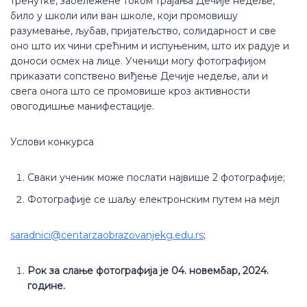
тренутке, забележене током трајања Дечије недеље,
било у школи или ван школе, који промовишу
разумевање, љубав, пријатељство, солидарност и све
оно што их чини срећним и испуњеним, што их радује и
доноси осмех на лице. Ученици могу фотографијом
приказати сопствено виђење Дечије недеље, али и
свега онога што се промовише кроз активности
овогодишње манифестације.
Услови конкурса
Сваки ученик може послати највише 2 фотографије;
Фотографије се шаљу електронским путем на мејл
saradnici@centarzaobrazovanjekg.edu.rs
;
Рок за слање фотографија је 04. новембар, 2024.
године.