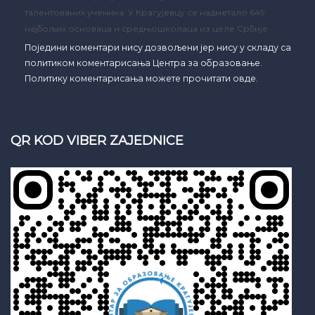
талентованих ученика: У Крагујевцу се надметало 649
најбољих основаца и средњошколаца из целе Србије
Поједини коментари нису дозвољени јер нису у складу са
политиком коментарисања Центра за образовање.
Политику коментарисања можете прочитати овде.
QR KOD VIBER ZAJEDNICE