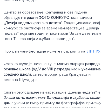
Центар за образовање Крагујевац и ове године
објављује
наградни ФОТО КОНКУРС
под називом
„Дечија недеља кроз око детета“
. Традиционално, овај
конкурс се расписује за време манифестације „Дечија
недеља“, која ове године носи назив “Ја сам дете, имам
план: Толеранција и љубав за сваки дан”.
Програм манифестације можете потражити на
ЛИНКУ
.
Фото конкурс је намењен ученицима
старијих разреда
основне школе (од V до VIII разредa)
, као и
ученицима
средњих школа
, са територије града Крагујевца и
региона Шумадије.
Слоган овогодишње манифестације „Дечија недеља“ је
Ја сам дете, имам план: Толеранција и љубав за сваки
дан
, а ученици имају прилику да фотографијом прикажу