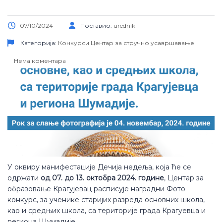
07/10/2024
Поставио:
urednik
Категорија:
Конкурси
Центар за стручно усавршавање
Нема коментара
У оквиру манифестације Дечија недеља, која ће се
одржати
од 07. до 13. октобра 2024. године
, Центар за
образовање Крагујевац расписује наградни Фото
конкурс, за ученике старијих разреда основних школа,
као и средњих школа, са територије града Крагуевца и
региона Шумадије.