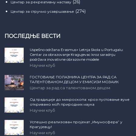
(26)
Центар за рекреативну наставу
(274)
Центар за стручно усавршавање
ПОСЛЕДЊЕ ВЕСТИ
Uspešno održana Erasmus+ Letnja škola u Portugalu:
Centar za obrazovanje Kragujevac kroz saradnju
podržava inovativne obrazovne modele
Научни клуб
ГОСТОВАЊЕ ПОЛАЗНИКА ЦЕНТРА ЗА РАД СА
ТАЛЕНТОВАНОМ ДЕЦОМ У ЕМИСИЈИ МОЗАИК
Центар за рад са талентованом децом
Од традиције до микроскопа: кроз пустовање вуне
откривамо моћ природних наука
Научни клуб
Успешно реализован пројекат „Имуносфера” у
Крагујевцу!
Научни клуб