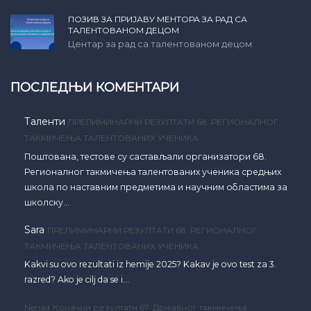
ПОЗИВ ЗА ПРИЈАВУ МЕНТОРА ЗА РАД СА
ТАЛЕНТОВАНОМ ДЕЦОМ
Центар за рад са талентованом децом
ПОСЛЕДЊИ КОМЕНТАРИ
Таленти
ПРЕЛИМИНАРНИ РЕЗУЛТАТИ 68. РЕГИОНАЛНОГ
ТАКМИЧЕЊА ТАЛЕНТОВАНИХ УЧЕНИКА
Поштована, тестове су састављали организатори 68.
Регионалног такмичења талентованих ученика средњих
школа по наставним предметима и научним областима за
школску…
Sara
ПРЕЛИМИНАРНИ РЕЗУЛТАТИ 68. РЕГИОНАЛНОГ
ТАКМИЧЕЊА ТАЛЕНТОВАНИХ УЧЕНИКА
Kakvi su ovo rezultati iz hemije 2025? Kakav je ovo test za 3.
razred? Ako je cilj da se i…
Nenad
Коначни резултати 67. Државног такмичења