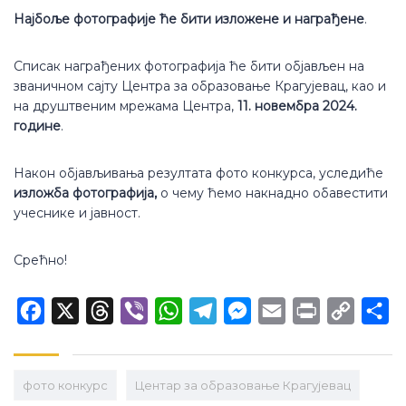
Најбоље фотографије ће бити изложене и награђене
.
Списак награђених фотографија ће бити објављен на
званичном сајту Центра за образовање Крагујевац, као и
на друштвеним мрежама Центра,
11. новембра 2024.
године
.
Након објављивања резултата фото конкурса, уследиће
изложба фотографија,
о чему ћемо накнадно обавестити
учеснике и јавност.
Срећно!
Facebook
X
Threads
Viber
WhatsApp
Telegram
Messenger
Email
Print
Copy
Sh
Link
фото конкурс
Центар за образовање Крагујевац