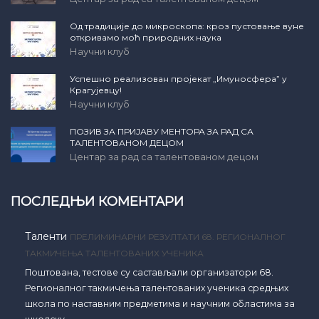
Од традиције до микроскопа: кроз пустовање вуне
откривамо моћ природних наука
Научни клуб
Успешно реализован пројекат „Имуносфера” у
Крагујевцу!
Научни клуб
ПОЗИВ ЗА ПРИЈАВУ МЕНТОРА ЗА РАД СА
ТАЛЕНТОВАНОМ ДЕЦОМ
Центар за рад са талентованом децом
ПОСЛЕДЊИ КОМЕНТАРИ
Таленти
ПРЕЛИМИНАРНИ РЕЗУЛТАТИ 68. РЕГИОНАЛНОГ
ТАКМИЧЕЊА ТАЛЕНТОВАНИХ УЧЕНИКА
Поштована, тестове су састављали организатори 68.
Регионалног такмичења талентованих ученика средњих
школа по наставним предметима и научним областима за