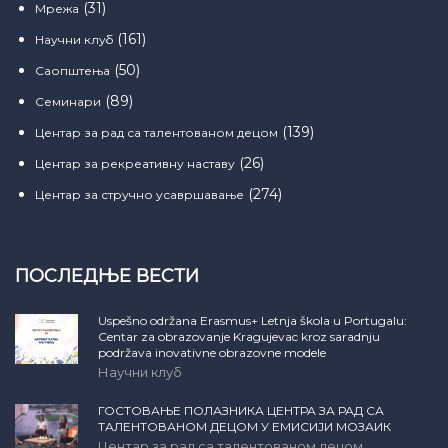
(31)
Мрежа
(161)
Научни клуб
(50)
Саопштења
(89)
Семинари
(139)
Центар за рад са талентованом децом
(26)
Центар за рекреативну наставу
(274)
Центар за стручно усавршавање
ПОСЛЕДЊЕ ВЕСТИ
Uspešno održana Erasmus+ Letnja škola u Portugalu:
Centar za obrazovanje Kragujevac kroz saradnju
podržava inovativne obrazovne modele
Научни клуб
ГОСТОВАЊЕ ПОЛАЗНИКА ЦЕНТРА ЗА РАД СА
ТАЛЕНТОВАНОМ ДЕЦОМ У ЕМИСИЈИ МОЗАИК
Центар за рад са талентованом децом