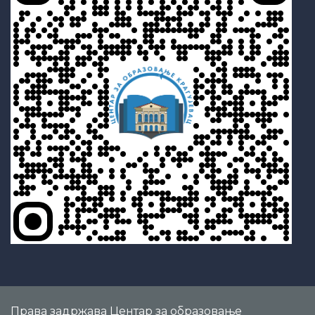
Права
задржава Центар за образовање