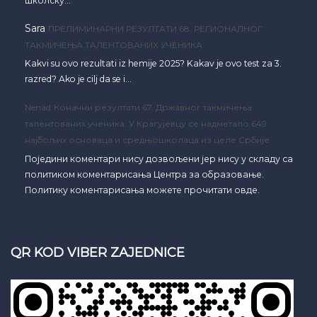
школску…
Sara
ПРЕЛИМИНАРНИ РЕЗУЛТАТИ 68. РЕГИОНАЛНОГ
ТАКМИЧЕЊА ТАЛЕНТОВАНИХ УЧЕНИКА
Kakvi su ovo rezultati iz hemije 2025? Kakav je ovo test za 3.
razred? Ako je cilj da se i…
Nenad
Коначни резултати 67. Државног такмичења
талентованих ученика: У Крагујевцу се надметало 649
најбољих основаца и средњошколаца из целе Србије
Поједини коментари нису дозвољени јер нису у складу са
политиком коментарисања Центра за образовање.
Политику коментарисања можете прочитати овде.
QR KOD VIBER ZAJEDNICE