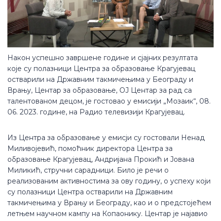
Након успешно завршене године и сјајних резултата
које су полазници Центра за образовање Крагујевац
остварили на Државним такмичењима у Београду и
Врању, Центар за образовање, ОЈ Центар за рад са
талентованом децом, је гостовао у емисији „Мозаик“, 08.
06. 2023. године, на Радио телевизији Крагујевац.
Из Центра за образовање у емисји су гостовали Ненад
Миливојевић, помоћник директора Центра за
образовање Крагујевац, Андријана Прокић и Јована
Миликић, стручни сарадници. Било је речи о
реализованим активностима за ову годину, о успеху који
су полазници Центра остварили на Државним
такмичењима у Врању и Београду, као и о предстојећем
летњем научном кампу на Копаонику. Центар је најавио