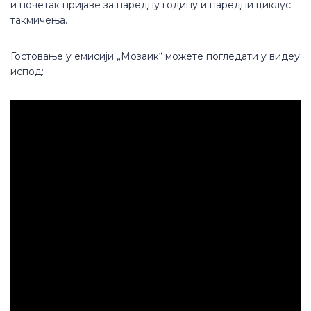
и почетак пријаве за наредну годину и наредни циклус
такмичења.
Гостовање у емисији „Мозаик“ можете погледати у видеу
испод: