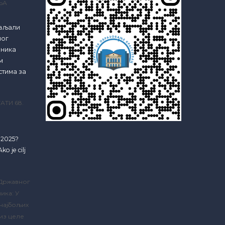
ЊА
ављали
ног
еника
м
стима за
АТИ 68.
e 2025?
ko je cilj
 Државног
ика: У
 најбољих
из целе