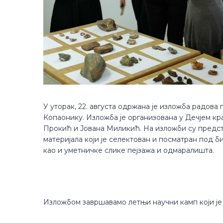
У уторак, 22. августа одржана је изложба радов
Копаонику. Изложба је организована у Дечјем кр
Прокић и Јована Миликић. На изложби су предс
материјала који је селектован и посматран под 
као и уметничке слике пејзажа и одмаралишта.
Изложбом завршавамо летњи научни камп који је