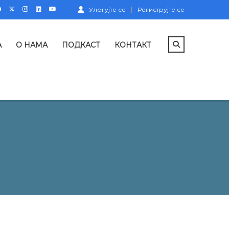
Улогујте се
Региструјте се
А
О НАМА
ПОДКАСТ
КОНТАКТ