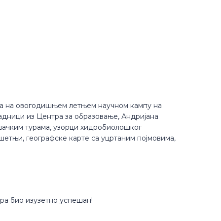
рада на овогодишњем летњем научном кампу на
радници из Центра за образовање, Андријана
шачким турама, узорци хидробиолошког
шетњи, географске карте са уцртаним појмовима,
ра био изузетно успешан!