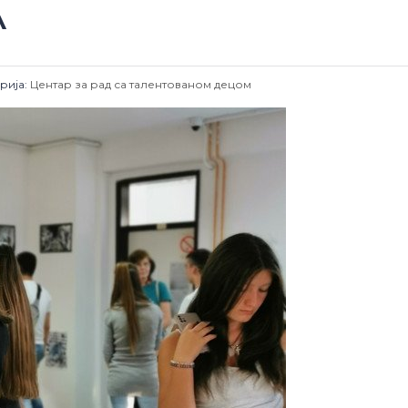
А
рија:
Центар за рад са талентованом децом