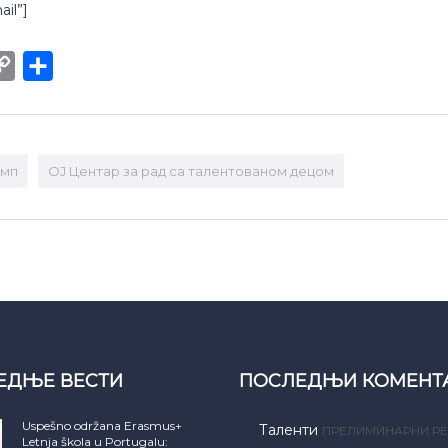
ail”]
int
Copy
Share
Link
амп
ОЈ Центар за рад са талентованом децом
ЕДЊЕ ВЕСТИ
ПОСЛЕДЊИ КОМЕНТ
Uspešno održana Erasmus+
Таленти
ПРЕЛИМИНАРНИ РЕ
Letnja škola u Portugalu: