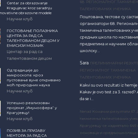
68. РЕГИОНАЛНОГ ТАКМИЧЕ
Centar za obrazovanje
Kragujevac kroz saradnju
ТАЛЕНТОВАНИХ УЧЕНИКА
inovativne obrazovne modele
Поштована, тестове су саст
Научни клуб
организатори 68. Регионал
такмичења талентованих уч
ГОСТОВАЊЕ ПОЛАЗНИКА
ЦЕНТРА ЗА РАД СА
средњих школа по наставни
ТАЛЕНТОВАНОМ ДЕЦОМ У
предметима и научним обла
ЕМИСИЈИ МОЗАИК
школску…
Центар за рад са
талентованом децом
Sara
ПРЕЛИМИНАРНИ РЕЗУЛТ
Од традиције до
РЕГИОНАЛНОГ ТАКМИЧЕЊА
микроскопа: кроз
ТАЛЕНТОВАНИХ УЧЕНИКА
пустовање вуне откривамо
моћ природних наука
Kakvi su ovo rezultati iz hemij
Научни клуб
Kakav je ovo test za 3. razred? A
da se i…
Успешно реализован
пројекат „Имуносфера” у
Nenad
Коначни резултати 67.
Крагујевцу!
Научни клуб
такмичења талентованих учен
Крагујевцу се надметало 649
ПОЗИВ ЗА ПРИЈАВУ
основаца и средњошколаца 
МЕНТОРА ЗА РАД СА