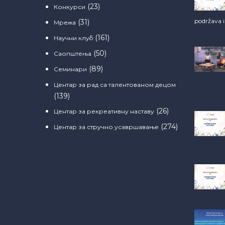
(23)
Конкурси
podržava 
(31)
Мрежа
(161)
Научни клуб
(50)
Саопштења
(89)
Семинари
Центар за рад са талентованом децом
(139)
(26)
Центар за рекреативну наставу
(274)
Центар за стручно усавршавање