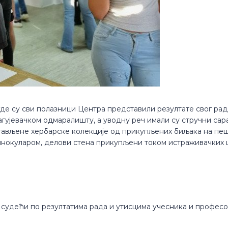
а где су сви полазници Центра представили резултате свог 
агујевачком одмаралишту, а уводну реч имали су стручни са
тављене хербарске колекције од прикупљених биљака на пе
бинокуларом, делови стена прикупљени током истраживачких 
 судећи по резултатима рада и утисцима учесника и професо