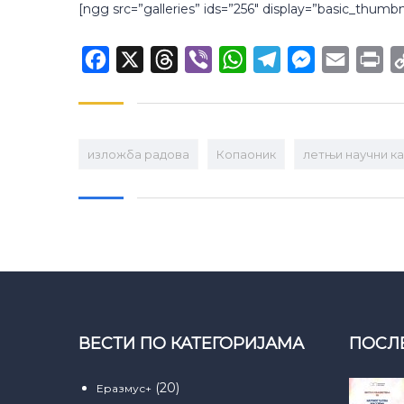
[ngg src=”galleries” ids=”256″ display=”basic_thumbn
Facebook
X
Threads
Viber
WhatsApp
Telegram
Messenger
Email
Pr
изложба радова
Копаоник
летњи научни к
ВЕСТИ ПО КАТЕГОРИЈАМА
ПОСЛ
(20)
Еразмус+