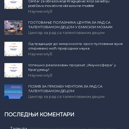
Centar za obrazovanje Kragujevac kroz saradnju
podržava inovativne obrazovne modele
Научни клуб
ГОСТОВАЊЕ ПОЛАЗНИКА ЦЕНТРА ЗА РАД СА
ТАЛЕНТОВАНОМ ДЕЦОМ У ЕМИСИЈИ МОЗАИК
Центар за рад са талентованом децом
Од традиције до микроскопа: кроз пустовање вуне
откривамо моћ природних наука
Научни клуб
Успешно реализован пројекат „Имуносфера” у
Крагујевцу!
Научни клуб
ПОЗИВ ЗА ПРИЈАВУ МЕНТОРА ЗА РАД СА
ТАЛЕНТОВАНОМ ДЕЦОМ
Центар за рад са талентованом децом
ПОСЛЕДЊИ КОМЕНТАРИ
Таленти
ПРЕЛИМИНАРНИ РЕЗУЛТАТИ 68. РЕГИОНАЛНОГ