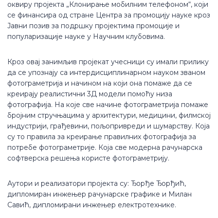
оквиру пројекта „Клонирање мобилним телефоном“, који
се финансира од стране Центра за промоцију науке кроз
Јавни позив за подршку пројектима промоције и
популаризације науке у Научним клубовима.
Кроз овај занимљив пројекат учесници су имали прилику
да се упознају са интердисциплинарном науком званом
фотограметрија и начином на који она помаже да се
креирају реалистични 3Д модели помоћу низа
фотографија. На које све начине фотограметрија помаже
бројним стручњацима у архитектури, медицини, филмској
индустрији, грађевини, пољопривреди и шумарству. Која
су то правила за креирање правилних фотографија за
потребе фотограметрије. Која све модерна рачунарска
софтверска решења користе фотограметрију.
Аутори и реализатори пројекта су: Ђорђе Ђорђић,
дипломиран инжењер рачунарске графике и Милан
Савић, дипломирани инжењер електротехнике.