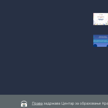
Права
задржава Центар за образовање Краг