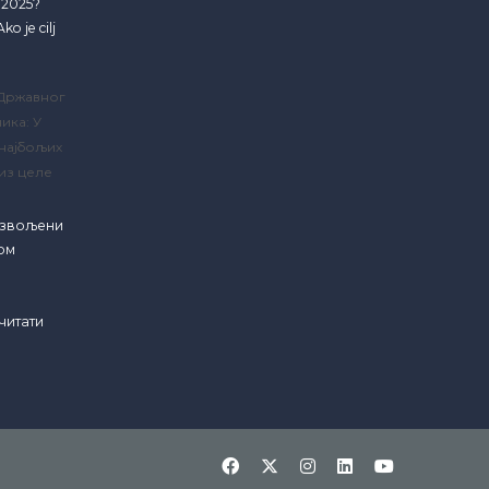
e 2025?
ko je cilj
 Државног
ика: У
 најбољих
из целе
озвољени
ком
читати