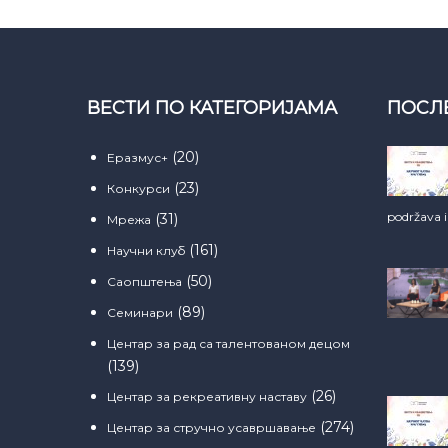
ВЕСТИ ПО КАТЕГОРИЈАМА
ПОСЛ
(20)
Еразмус+
(23)
Конкурси
podržava 
(31)
Мрежа
(161)
Научни клуб
(50)
Саопштења
(89)
Семинари
Центар за рад са талентованом децом
(139)
(26)
Центар за рекреативну наставу
(274)
Центар за стручно усавршавање