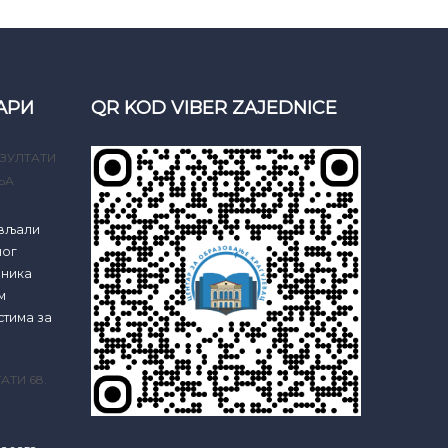
АРИ
QR KOD VIBER ZAJEDNICE
ЗУЛТАТИ
ЊА
ављали
ног
еника
м
стима за
АТИ 68.