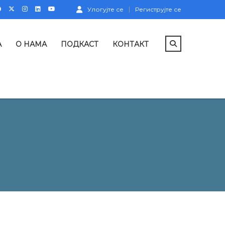
Улогујте се
Региструјте се
А
О НАМА
ПОДКАСТ
КОНТАКТ