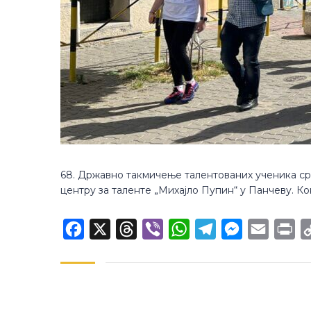
68. Државно такмичење талентованих ученика ср
центру за таленте „Михајло Пупин“ у Панчеву. К
Facebook
X
Threads
Viber
WhatsApp
Telegram
Messenger
Email
Pr