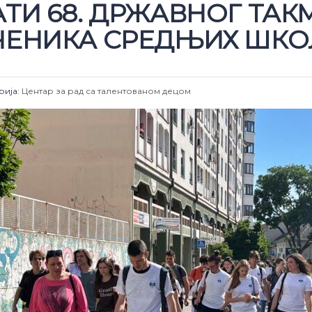
АТИ 68. ДРЖАВНОГ ТА
ЧЕНИКА СРЕДЊИХ ШКО
рија:
Центар за рад са талентованом децом