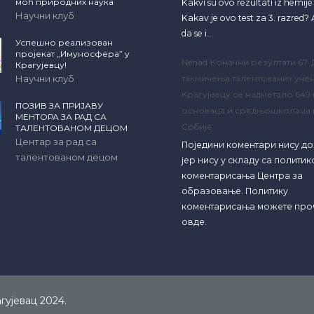
моћ природних наука
Kakvi su ovo rezultati iz hemij
Научни клуб
Kakav je ovo test za 3. razred? A
da se i…
Успешно реализован
пројекат „Имуносфера” у
Nenad
Коначни резултати 67.
Крагујевцу!
Научни клуб
такмичења талентованих учен
Крагујевцу се надметало 649
ПОЗИВ ЗА ПРИЈАВУ
основаца и средњошколаца 
МЕНТОРА ЗА РАД СА
Србије
ТАЛЕНТОВАНОМ ДЕЦОМ
Центар за рад са
Поједини коментари нису д
талентованом децом
јер нису у складу са полити
коментарисања Центра за
образовање. Политику
коментарисања можете про
овде.
ујевац 2024.