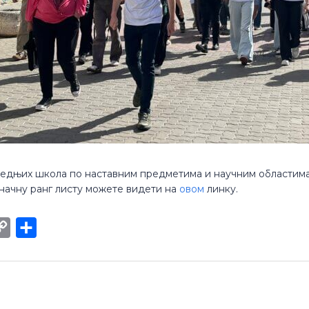
едњих школа по наставним предметима и научним областима о
оначну ранг листу можете видети на
овом
линку.
int
Copy
Share
Link