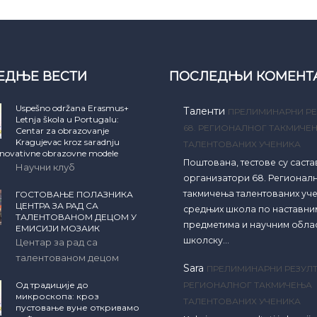
ЕДЊЕ ВЕСТИ
ПОСЛЕДЊИ КОМЕНТ
Uspešno održana Erasmus+
Таленти
ПРЕЛИМИНАРНИ РЕ
Letnja škola u Portugalu:
68. РЕГИОНАЛНОГ ТАКМИЧЕ
Centar za obrazovanje
Kragujevac kroz saradnju
ТАЛЕНТОВАНИХ УЧЕНИКА
inovativne obrazovne modele
Поштована, тестове су саст
Научни клуб
организатори 68. Регионал
такмичења талентованих уч
ГОСТОВАЊЕ ПОЛАЗНИКА
ЦЕНТРА ЗА РАД СА
средњих школа по наставни
ТАЛЕНТОВАНОМ ДЕЦОМ У
предметима и научним обла
ЕМИСИЈИ МОЗАИК
школску…
Центар за рад са
талентованом децом
Sara
ПРЕЛИМИНАРНИ РЕЗУЛТ
Од традиције до
РЕГИОНАЛНОГ ТАКМИЧЕЊА
микроскопа: кроз
ТАЛЕНТОВАНИХ УЧЕНИКА
пустовање вуне откривамо