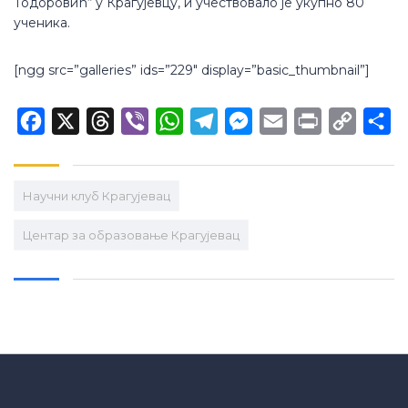
Тодоровић“ у Крагујевцу, и учествовало је укупно 80
ученика.
[ngg src=”galleries” ids=”229″ display=”basic_thumbnail”]
Facebook
X
Threads
Viber
WhatsApp
Telegram
Messenger
Email
Print
Copy
Sh
Link
Научни клуб Крагујевац
Центар за образовање Крагујевац