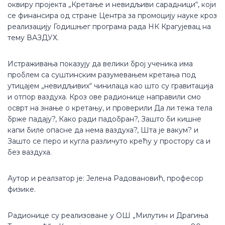
оквиру пројекта „Кретање и невидљиви сарадници“, који
се финансира од стране Центра за промоцију науке кроз
реализацију Годишњег програма рада НК Крагујевац на
тему ВАЗДУХ.
Истраживања показују да велики број ученика има
проблем са суштинским разумевањем кретања под
утицајем „невидљивих“ чинилаца као што су гравитација
и отпор ваздуха. Кроз ове радионице направили смо
осврт на знање о кретању, и проверили Да ли тежа тела
брже падају?, Како ради падобран?, Зашто би кишне
капи биле опасне да нема ваздуха?, Шта је вакум? и
Зашто се перо и кугла различуто крећу у простору са и
без ваздуха.
Аутор и реалзатор је: Јелена Радовановић, професор
физике.
Радионице су реализоване у ОШ „Милутин и Драгиња