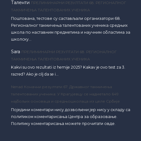
Таленти
ПРЕЛИМИНАРНИ РЕЗУЛТАТИ 68. РЕГИОНАЛНОГ
ТАКМИЧЕЊА ТАЛЕНТОВАНИХ УЧЕНИКА
Поштована, тестове су састављали организатори 68.
Регионалног такмичења талентованих ученика средњих
школа по наставним предметима и научним областима за
школску…
Sara
ПРЕЛИМИНАРНИ РЕЗУЛТАТИ 68. РЕГИОНАЛНОГ
ТАКМИЧЕЊА ТАЛЕНТОВАНИХ УЧЕНИКА
Kakvi su ovo rezultati iz hemije 2025? Kakav je ovo test za 3.
razred? Ako je cilj da se i…
Nenad
Коначни резултати 67. Државног такмичења
талентованих ученика: У Крагујевцу се надметало 649
најбољих основаца и средњошколаца из целе Србије
Поједини коментари нису дозвољени јер нису у складу са
политиком коментарисања Центра за образовање.
Политику коментарисања можете прочитати овде.