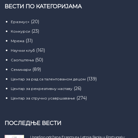
ВЕСТИ ПО КАТЕГОРИЈАМА
(20)
Еразмус+
(23)
Конкурси
(31)
Мрежа
(161)
Научни клуб
(50)
Саопштења
(89)
Семинари
(139)
Центар за рад са талентованом децом
(26)
Центар за рекреативну наставу
(274)
Центар за стручно усавршавање
ПОСЛЕДЊЕ ВЕСТИ
Uspešno održana Erasmus+ Letnja škola u Portugalu: