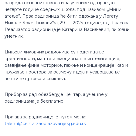
разреда основних школа и за ученике од прве до
четврте године средњих школа, под називом „Мини
атеље”. Прва радионица ће бити одржана у Легату
Николе Коке Јанковића, 29. 11. 2025. године, од 11 часова.
Реализатор радионица је Катарина Васиљевић, ликовни
уметник.
Циљеви ликовних радионица су подстицање
креативности, маште и емоционалне интелигенције,
развијање фине моторике, пажње и конценрације, као и
пружање простора за размену идеја и усавршавање
вештине цртања и сликања.
Прибор за рад обезбеђује Центар, а учешће у
радионицама је бесплатно.
Пријава за радионице је путем мејла:
talenti@centarzaobrazovanjekg.edu.rs