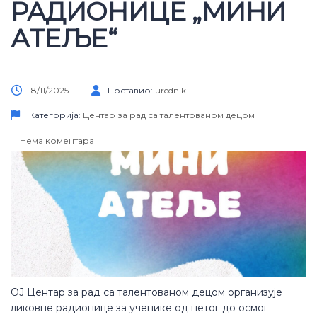
РАДИОНИЦЕ „МИНИ
АТЕЉЕ“
18/11/2025
Поставио:
urednik
Категорија:
Центар за рад са талентованом децом
Нема коментара
ОЈ Центар за рад са талентованом децом организује
ликовне радионице за ученике од петог до осмог