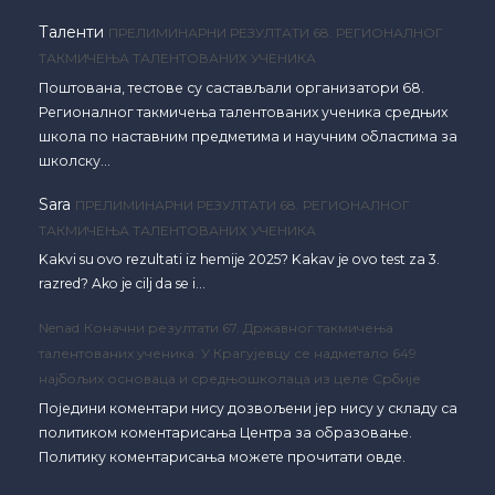
Таленти
ПРЕЛИМИНАРНИ РЕЗУЛТАТИ 68. РЕГИОНАЛНОГ
ТАКМИЧЕЊА ТАЛЕНТОВАНИХ УЧЕНИКА
Поштована, тестове су састављали организатори 68.
Регионалног такмичења талентованих ученика средњих
школа по наставним предметима и научним областима за
школску…
Sara
ПРЕЛИМИНАРНИ РЕЗУЛТАТИ 68. РЕГИОНАЛНОГ
ТАКМИЧЕЊА ТАЛЕНТОВАНИХ УЧЕНИКА
Kakvi su ovo rezultati iz hemije 2025? Kakav je ovo test za 3.
razred? Ako je cilj da se i…
Nenad
Коначни резултати 67. Државног такмичења
талентованих ученика: У Крагујевцу се надметало 649
најбољих основаца и средњошколаца из целе Србије
Поједини коментари нису дозвољени јер нису у складу са
политиком коментарисања Центра за образовање.
Политику коментарисања можете прочитати овде.