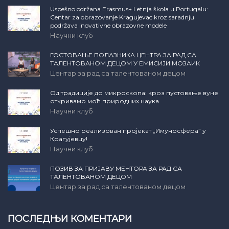
Uspešno održana Erasmus+ Letnja škola u Portugalu:
Centar za obrazovanje Kragujevac kroz saradnju
podržava inovativne obrazovne modele
Научни клуб
ГОСТОВАЊЕ ПОЛАЗНИКА ЦЕНТРА ЗА РАД СА
ТАЛЕНТОВАНОМ ДЕЦОМ У ЕМИСИЈИ МОЗАИК
Центар за рад са талентованом децом
Од традиције до микроскопа: кроз пустовање вуне
откривамо моћ природних наука
Научни клуб
Успешно реализован пројекат „Имуносфера” у
Крагујевцу!
Научни клуб
ПОЗИВ ЗА ПРИЈАВУ МЕНТОРА ЗА РАД СА
ТАЛЕНТОВАНОМ ДЕЦОМ
Центар за рад са талентованом децом
ПОСЛЕДЊИ КОМЕНТАРИ