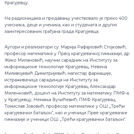
Крагујевцу.
На радионицама и предавању учествовало је преко 400
учесника, деце и ученика, као и студената и других
заинтересованих грађана града Крагујевца.
Аутори и реализатори су: Марија Рафајловић Стојковић,
професор математике у Првој крагујевачкој гимназији, др
Жико Милановић, научни сарадник на Институту за
информационе технологије Крагујевац, Невена
Миливојевић Димитријевић, магистар фармације,
истраживачица сарадинца на Институту за
информационе технологије Крагујевац Александар
Миленковић, доцент на Институту за математику ПМФ-а
у Крагујевцу, Немања Вучићевић, ПМФ Крагујевац,
Томислав Јововић, професор математике у ОШ „Трећи
крагујевачки батаљон“, као и ученици Прве крагујевачке
гимназије и ученици ОШ „Трећи крагујевачки батаљон“.