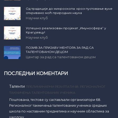
Од традиције до микроскопа: кроз пустовање вуне
откривамо моћ природних наука
Научни клуб
Успешно реализован пројекат „Имуносфера” у
Крагујевцу!
Научни клуб
ПОЗИВ ЗА ПРИЈАВУ МЕНТОРА ЗА РАД СА
ТАЛЕНТОВАНОМ ДЕЦОМ
Центар за рад са талентованом децом
ПОСЛЕДЊИ КОМЕНТАРИ
Таленти
ПРЕЛИМИНАРНИ РЕЗУЛТАТИ 68. РЕГИОНАЛНОГ
ТАКМИЧЕЊА ТАЛЕНТОВАНИХ УЧЕНИКА
Поштована, тестове су састављали организатори 68.
Регионалног такмичења талентованих ученика средњих
школа по наставним предметима и научним областима за
школску…