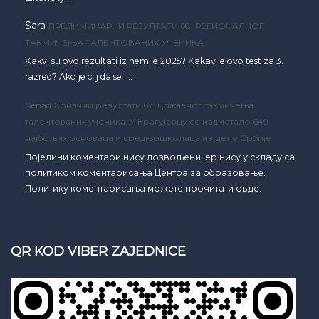
Sara
ПРЕЛИМИНАРНИ РЕЗУЛТАТИ 68. РЕГИОНАЛНОГ
ТАКМИЧЕЊА ТАЛЕНТОВАНИХ УЧЕНИКА
Kakvi su ovo rezultati iz hemije 2025? Kakav je ovo test za 3.
razred? Ako je cilj da se i…
Nenad
Коначни резултати 67. Државног такмичења
талентованих ученика: У Крагујевцу се надметало 649
најбољих основаца и средњошколаца из целе Србије
Поједини коментари нису дозвољени јер нису у складу са
политиком коментарисања Центра за образовање.
Политику коментарисања можете прочитати овде.
QR KOD VIBER ZAJEDNICE