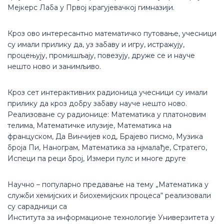
Мејкерс Лаба у Првој крагујевачкој гимназији.
Кроз ово интересантно математичко путовање, учесници
су имали прилику да, уз забаву и игру, истражују,
процењују, промишљају, повезују, друже се и науче
нешто ново и занимљиво.
Кроз сет интерактивних радионица учесници су имали
прилику да кроз добру забаву науче нешто ново.
Реализоване су радионице: Математика у платоновим
телима, Математичке илузије, Математика на
француском, Да Винчијев код, Брајево писмо, Музика
броја Пи, Нанограм, Математика за нјмалађе, Стратего,
Испеци па реци број, Измери пулс и многе друге
Научно – популарно предавање на тему „Математика у
служби хемијских и биохемијских процеса“ реализовали
су сарадници са
Института за информационе технологије Универзитета у