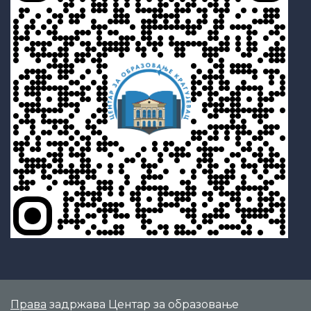
Права
задржава Центар за образовање