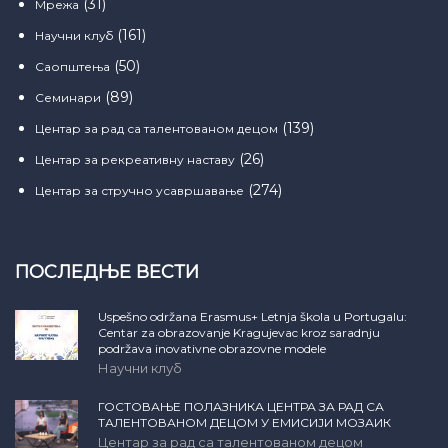
(31)
Мрежа
(161)
Научни клуб
(50)
Саопштења
(89)
Семинари
(139)
Центар за рад са талентованом децом
(26)
Центар за рекреативну наставу
(274)
Центар за стручно усавршавање
ПОСЛЕДЊЕ ВЕСТИ
Uspešno održana Erasmus+ Letnja škola u Portugalu:
Centar za obrazovanje Kragujevac kroz saradnju
podržava inovativne obrazovne modele
Научни клуб
ГОСТОВАЊЕ ПОЛАЗНИКА ЦЕНТРА ЗА РАД СА
ТАЛЕНТОВАНОМ ДЕЦОМ У ЕМИСИЈИ МОЗАИК
Центар за рад са талентованом децом