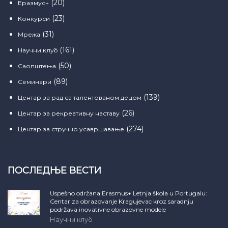
(20)
Еразмус+
(23)
Конкурси
(31)
Мрежа
(161)
Научни клуб
(50)
Саопштења
(89)
Семинари
(139)
Центар за рад са талентованом децом
(26)
Центар за рекреативну наставу
(274)
Центар за стручно усавршавање
ПОСЛЕДЊЕ ВЕСТИ
Uspešno održana Erasmus+ Letnja škola u Portugalu:
Centar za obrazovanje Kragujevac kroz saradnju
podržava inovativne obrazovne modele
Научни клуб