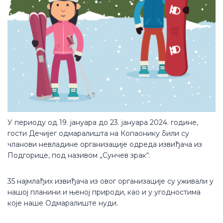
У периоду од 19. јануара до 23. јануара 2024. године,
гости Дечијег одмаралишта на Копаонику били су
чланови невладине организације одреда извиђача из
Подгорице, под називом „Сунчев зрак“.
35 најмлађих извиђача из овог организације су уживали у
нашој планини и њеној природи, као и у угодностима
које наше Одмаралиште нуди.