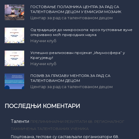
ГОСТОВАЊЕ ПОЛАЗНИКА ЦЕНТРА ЗА РАД СА
ТАЛЕНТОВАНОМ ДЕЦОМ У ЕМИСИЈИ МОЗАИК
Центар за рад са талентованом децом
Од традиције до микроскопа: кроз пустовање вуне
откривамо моћ природних наука
Научни клуб
Успешно реализован пројекат „Имуносфера” у
Крагујевцу!
Научни клуб
ПОЗИВ ЗА ПРИЈАВУ МЕНТОРА ЗА РАД СА
ТАЛЕНТОВАНОМ ДЕЦОМ
Центар за рад са талентованом децом
ПОСЛЕДЊИ КОМЕНТАРИ
Таленти
ПРЕЛИМИНАРНИ РЕЗУЛТАТИ 68. РЕГИОНАЛНОГ
ТАКМИЧЕЊА ТАЛЕНТОВАНИХ УЧЕНИКА
Поштована, тестове су састављали организатори 68.