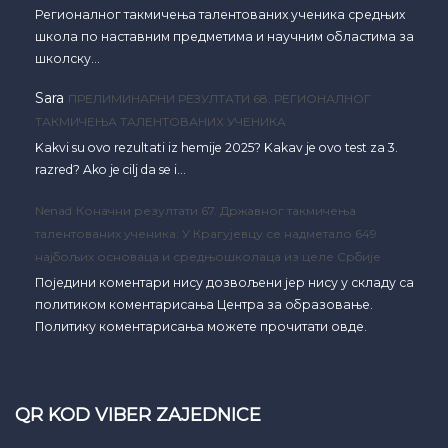
Регионалног такмичења талентованих ученика средњих
школа по наставним предметима и научним областима за
школску…
Sara
ПРЕЛИМИНАРНИ РЕЗУЛТАТИ 68. РЕГИОНАЛНОГ
ТАКМИЧЕЊА ТАЛЕНТОВАНИХ УЧЕНИКА
Kakvi su ovo rezultati iz hemije 2025? Kakav je ovo test za 3.
razred? Ako je cilj da se i…
Nenad
Коначни резултати 67. Државног такмичења
талентованих ученика: У Крагујевцу се надметало 649
најбољих основаца и средњошколаца из целе Србије
Поједини коментари нису дозвољени јер нису у складу са
политиком коментарисања Центра за образовање.
Политику коментарисања можете прочитати овде.
QR KOD VIBER ZAJEDNICE