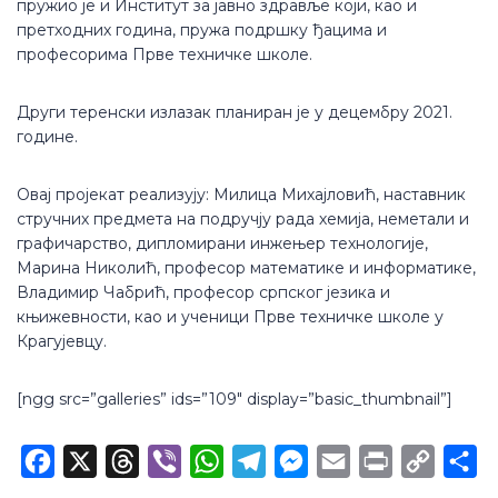
пружио је и Институт за јавно здравље који, као и
претходних година, пружа подршку ђацима и
професорима Прве техничке школе.
Други теренски излазак планиран је у децембру 2021.
године.
Овај пројекат реализују: Милица Михајловић, наставник
стручних предмета на подручју рада хемија, неметали и
графичарство, дипломирани инжењер технологије,
Марина Николић, професор математике и информатике,
Владимир Чабрић, професор српског језика и
књижевности, као и ученици Прве техничке школе у
Крагујевцу.
[ngg src=”galleries” ids=”109″ display=”basic_thumbnail”]
Facebook
X
Threads
Viber
WhatsApp
Telegram
Messenger
Email
Print
Copy
Sh
Link