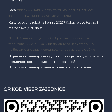
школску…
Sara
ПРЕЛИМИНАРНИ РЕЗУЛТАТИ 68. РЕГИОНАЛНОГ
ТАКМИЧЕЊА ТАЛЕНТОВАНИХ УЧЕНИКА
Kakvi su ovo rezultati iz hemije 2025? Kakav je ovo test za 3.
razred? Ako je cilj da se i…
Nenad
Коначни резултати 67. Државног такмичења
талентованих ученика: У Крагујевцу се надметало 649
најбољих основаца и средњошколаца из целе Србије
Поједини коментари нису дозвољени јер нису у складу са
политиком коментарисања Центра за образовање.
Политику коментарисања можете прочитати овде.
QR KOD VIBER ZAJEDNICE