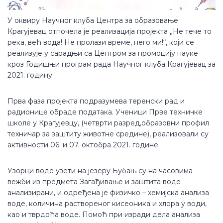
У оквиру Научног клуба Центра за образовање
Крагујевац отпочела је реализација пројекта „Не тече то
река, већ вода! Не пролази време, него ми!“, који се
реализује у сарадњи са Центром за промоцију науке
кроз Годишњи програм рада Научног клуба Крагујевац за
2021. годину.
Прва фаза пројекта подразумева теренски рад и
радионице обраде података. Ученици Прве техничке
школе у Крагујевцу, (четврти разред,образовни профил
техничар за заштиту животне средине), реализовали су
активности 06. и 07. октобра 2021. године.
Узорци воде узети на језеру Бубањ су на часовима
вежби из предмета Загађивање и заштита воде
анализирани, и одређена је физичко – хемијска анализа
воде, количина раствореног кисеоника и хлора у води,
као и тврдоћа воде. Помоћ при изради дела анализа