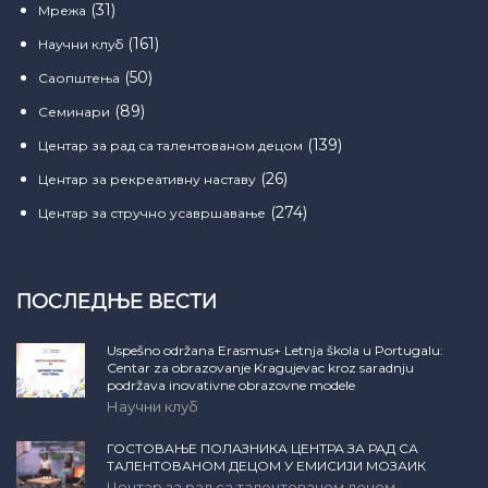
(31)
Мрежа
(161)
Научни клуб
(50)
Саопштења
(89)
Семинари
(139)
Центар за рад са талентованом децом
(26)
Центар за рекреативну наставу
(274)
Центар за стручно усавршавање
ПОСЛЕДЊЕ ВЕСТИ
Uspešno održana Erasmus+ Letnja škola u Portugalu:
Centar za obrazovanje Kragujevac kroz saradnju
podržava inovativne obrazovne modele
Научни клуб
ГОСТОВАЊЕ ПОЛАЗНИКА ЦЕНТРА ЗА РАД СА
ТАЛЕНТОВАНОМ ДЕЦОМ У ЕМИСИЈИ МОЗАИК
Центар за рад са талентованом децом