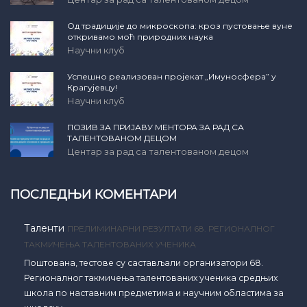
Од традиције до микроскопа: кроз пустовање вуне
откривамо моћ природних наука
Научни клуб
Успешно реализован пројекат „Имуносфера” у
Крагујевцу!
Научни клуб
ПОЗИВ ЗА ПРИЈАВУ МЕНТОРА ЗА РАД СА
ТАЛЕНТОВАНОМ ДЕЦОМ
Центар за рад са талентованом децом
ПОСЛЕДЊИ КОМЕНТАРИ
Таленти
ПРЕЛИМИНАРНИ РЕЗУЛТАТИ 68. РЕГИОНАЛНОГ
ТАКМИЧЕЊА ТАЛЕНТОВАНИХ УЧЕНИКА
Поштована, тестове су састављали организатори 68.
Регионалног такмичења талентованих ученика средњих
школа по наставним предметима и научним областима за