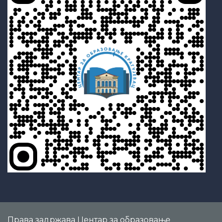
Права
задржава Центар за образовање