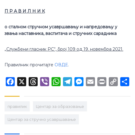
П Р А В И Л Н И К
о сталном стручном усавршавању и напредовању у
звања наставника, васпитача и стручних сарадника
„Службени гласник РС“, број 109 од 19. новембра 2021.
Правилник прочитајте
ОВДЕ
.
Facebook
X
Threads
Viber
WhatsApp
Telegram
Messenger
Email
Print
Copy
Sh
Link
правилик
Центар за образовање
Центар за стручно усавршавање