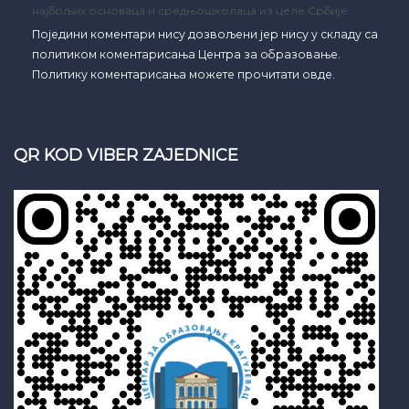
најбољих основаца и средњошколаца из целе Србије
Поједини коментари нису дозвољени јер нису у складу са
политиком коментарисања Центра за образовање.
Политику коментарисања можете прочитати овде.
QR KOD VIBER ZAJEDNICE