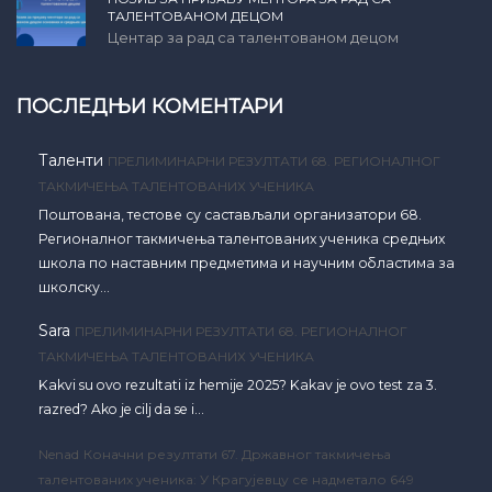
ТАЛЕНТОВАНОМ ДЕЦОМ
Центар за рад са талентованом децом
ПОСЛЕДЊИ КОМЕНТАРИ
Таленти
ПРЕЛИМИНАРНИ РЕЗУЛТАТИ 68. РЕГИОНАЛНОГ
ТАКМИЧЕЊА ТАЛЕНТОВАНИХ УЧЕНИКА
Поштована, тестове су састављали организатори 68.
Регионалног такмичења талентованих ученика средњих
школа по наставним предметима и научним областима за
школску…
Sara
ПРЕЛИМИНАРНИ РЕЗУЛТАТИ 68. РЕГИОНАЛНОГ
ТАКМИЧЕЊА ТАЛЕНТОВАНИХ УЧЕНИКА
Kakvi su ovo rezultati iz hemije 2025? Kakav je ovo test za 3.
razred? Ako je cilj da se i…
Nenad
Коначни резултати 67. Државног такмичења
талентованих ученика: У Крагујевцу се надметало 649