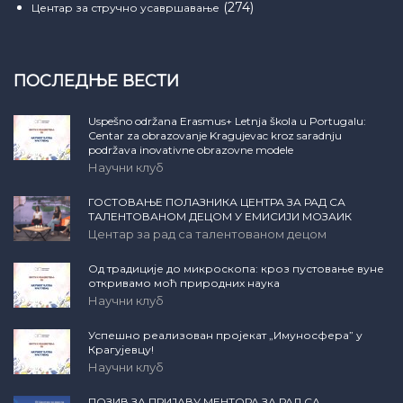
(274)
Центар за стручно усавршавање
ПОСЛЕДЊЕ ВЕСТИ
Uspešno održana Erasmus+ Letnja škola u Portugalu:
Centar za obrazovanje Kragujevac kroz saradnju
podržava inovativne obrazovne modele
Научни клуб
ГОСТОВАЊЕ ПОЛАЗНИКА ЦЕНТРА ЗА РАД СА
ТАЛЕНТОВАНОМ ДЕЦОМ У ЕМИСИЈИ МОЗАИК
Центар за рад са талентованом децом
Од традиције до микроскопа: кроз пустовање вуне
откривамо моћ природних наука
Научни клуб
Успешно реализован пројекат „Имуносфера” у
Крагујевцу!
Научни клуб
ПОЗИВ ЗА ПРИЈАВУ МЕНТОРА ЗА РАД СА