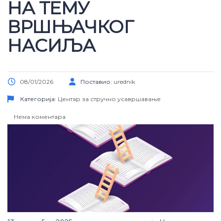
НА ТЕМУ
ВРШЊАЧКОГ
НАСИЉА
08/01/2026
Поставио:
urednik
Категорија:
Центар за стручно усавршавање
Нема коментара