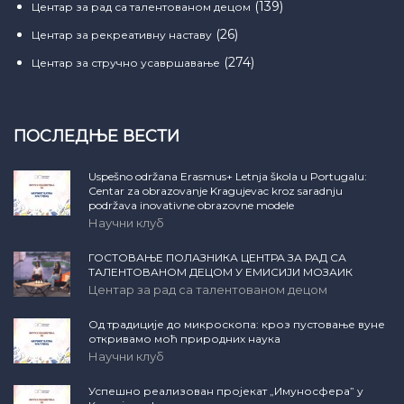
(139)
Центар за рад са талентованом децом
(26)
Центар за рекреативну наставу
(274)
Центар за стручно усавршавање
ПОСЛЕДЊЕ ВЕСТИ
Uspešno održana Erasmus+ Letnja škola u Portugalu:
Centar za obrazovanje Kragujevac kroz saradnju
podržava inovativne obrazovne modele
Научни клуб
ГОСТОВАЊЕ ПОЛАЗНИКА ЦЕНТРА ЗА РАД СА
ТАЛЕНТОВАНОМ ДЕЦОМ У ЕМИСИЈИ МОЗАИК
Центар за рад са талентованом децом
Од традиције до микроскопа: кроз пустовање вуне
откривамо моћ природних наука
Научни клуб
Успешно реализован пројекат „Имуносфера” у