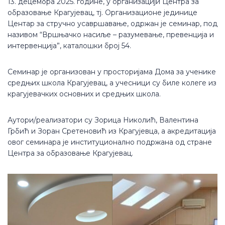
13. децембра 2025. године, у организацији Центра за
образовање Крагујевац, тј. Организационе јединице
Центар за стручно усавршавање, одржан је семинар, под
називом “Вршњачко насиље – разумевање, превенција и
интервенција”, каталошки број 54.
Семинар је организован у просторијама Дома за ученике
средњих школа Крагујевац, а учесници су биле колеге из
крагујевачких основних и средњих школа.
Аутори/реализатори су Зорица Николић, Валентина
Грбић и Зоран Сретеновић из Крагујевца, а акредитација
овог семинара је институционално подржана од стране
Центра за образовање Крагујевац.