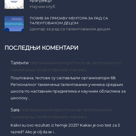
Крагујевцу!
Научни клуб
ПОЗИВ ЗА ПРИЈАВУ МЕНТОРА ЗА РАД СА
ТАЛЕНТОВАНОМ ДЕЦОМ
Центар за рад са талентованом децом
ПОСЛЕДЊИ КОМЕНТАРИ
Таленти
ПРЕЛИМИНАРНИ РЕЗУЛТАТИ 68. РЕГИОНАЛНОГ
ТАКМИЧЕЊА ТАЛЕНТОВАНИХ УЧЕНИКА
Поштована, тестове су састављали организатори 68.
Регионалног такмичења талентованих ученика средњих
школа по наставним предметима и научним областима за
школску…
Sara
ПРЕЛИМИНАРНИ РЕЗУЛТАТИ 68. РЕГИОНАЛНОГ
ТАКМИЧЕЊА ТАЛЕНТОВАНИХ УЧЕНИКА
Kakvi su ovo rezultati iz hemije 2025? Kakav je ovo test za 3.
razred? Ako je cilj da se i…