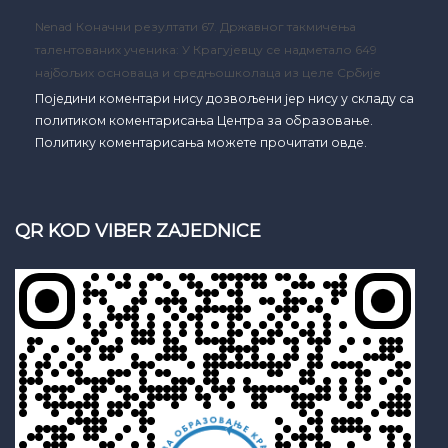
Nenad
Коначни резултати 67. Државног такмичења
талентованих ученика: У Крагујевцу се надметало 649
најбољих основаца и средњошколаца из целе Србије
Поједини коментари нису дозвољени јер нису у складу са
политиком коментарисања Центра за образовање.
Политику коментарисања можете прочитати овде.
QR KOD VIBER ZAJEDNICE