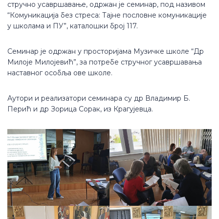
стручно усавршавање, одржан је семинар, под називом
“Комуникација без стреса: Тајне пословне комуникације
у школама и ПУ”, каталошки број 117.
Семинар је одржан у просторијама Музичке школе “Др
Милоје Милојевић”, за потребе стручног усавршавања
наставног особља ове школе.
Аутори и реализатори семинара су др Владимир Б.
Перић и др Зорица Сорак, из Крагујевца.