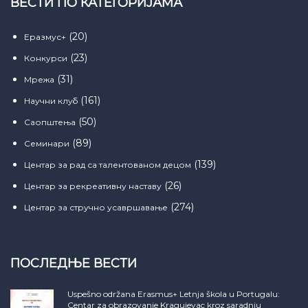
ВЕСТИ ПО КАТЕГОРИЈАМА
(20)
Еразмус+
(23)
Конкурси
(31)
Мрежа
(161)
Научни клуб
(50)
Саопштења
(89)
Семинари
(139)
Центар за рад са талентованом децом
(26)
Центар за рекреативну наставу
(274)
Центар за стручно усавршавање
ПОСЛЕДЊЕ ВЕСТИ
Uspešno održana Erasmus+ Letnja škola u Portugalu:
Centar za obrazovanje Kragujevac kroz saradnju