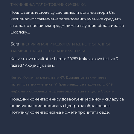
ТАКМИЧЕЊА ТАЛЕНТОВАНИХ УЧЕНИКА
Поштована, тестове су састављали организатори 68.
Регионалног такмичења талентованих ученика средњих
школа по наставним предметима и научним областима за
школску…
Sara
ПРЕЛИМИНАРНИ РЕЗУЛТАТИ 68. РЕГИОНАЛНОГ
ТАКМИЧЕЊА ТАЛЕНТОВАНИХ УЧЕНИКА
Kakvi su ovo rezultati iz hemije 2025? Kakav je ovo test za 3.
razred? Ako je cilj da se i…
Nenad
Коначни резултати 67. Државног такмичења
талентованих ученика: У Крагујевцу се надметало 649
најбољих основаца и средњошколаца из целе Србије
Поједини коментари нису дозвољени јер нису у складу са
политиком коментарисања Центра за образовање.
Политику коментарисања можете прочитати овде.