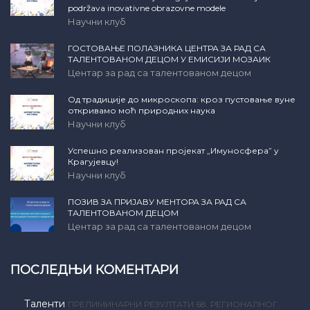
podržava inovativne obrazovne modele
Научни клуб
ГОСТОВАЊЕ ПОЛАЗНИКА ЦЕНТРА ЗА РАД СА
ТАЛЕНТОВАНОМ ДЕЦОМ У ЕМИСИЈИ МОЗАИК
Центар за рад са талентованом децом
Од традиције до микроскопа: кроз пустовање вуне
откривамо моћ природних наука
Научни клуб
Успешно реализован пројекат „Имуносфера” у
Крагујевцу!
Научни клуб
ПОЗИВ ЗА ПРИЈАВУ МЕНТОРА ЗА РАД СА
ТАЛЕНТОВАНОМ ДЕЦОМ
Центар за рад са талентованом децом
ПОСЛЕДЊИ КОМЕНТАРИ
Таленти
ПРЕЛИМИНАРНИ РЕЗУЛТАТИ 68. РЕГИОНАЛНОГ