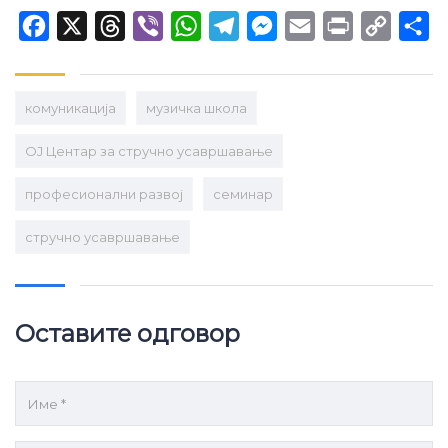
Facebook
X
Threads
Viber
WhatsApp
Telegram
Messenger
Email
Print
Copy
Sh
Link
комуникација
музичка школа
ОЈ Центар за стручно усавршавање
професионални развој
семинар
стручно усавршавање
Оставите одговор