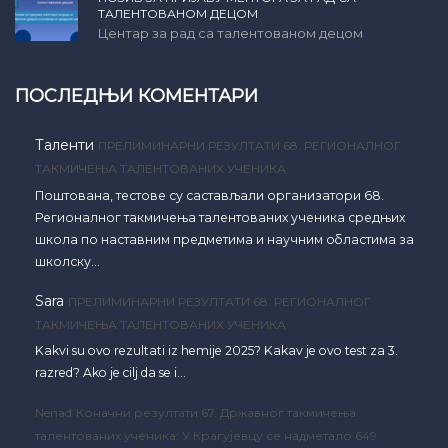
ТАЛЕНТОВАНОМ ДЕЦОМ
Центар за рад са талентованом децом
ПОСЛЕДЊИ КОМЕНТАРИ
Таленти
ПРЕЛИМИНАРНИ РЕЗУЛТАТИ 68. РЕГИОНАЛНОГ
ТАКМИЧЕЊА ТАЛЕНТОВАНИХ УЧЕНИКА
Поштована, тестове су састављали организатори 68.
Регионалног такмичења талентованих ученика средњих
школа по наставним предметима и научним областима за
школску…
Sara
ПРЕЛИМИНАРНИ РЕЗУЛТАТИ 68. РЕГИОНАЛНОГ
ТАКМИЧЕЊА ТАЛЕНТОВАНИХ УЧЕНИКА
Kakvi su ovo rezultati iz hemije 2025? Kakav je ovo test za 3.
razred? Ako je cilj da se i…
Nenad
Коначни резултати 67. Државног такмичења
талентованих ученика: У Крагујевцу се надметало 649