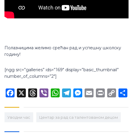
Полазницима желимо срећан рад и успешну школску
годину!
[ngg src=”galleries” ids=”169″ display=”basic_thumbnail”
number_of_columns=”2″]
Facebook
X
Threads
Viber
WhatsApp
Telegram
Messenger
Email
Print
Copy
Sh
Link
Уводни час
Центар за рад са талентованом децом