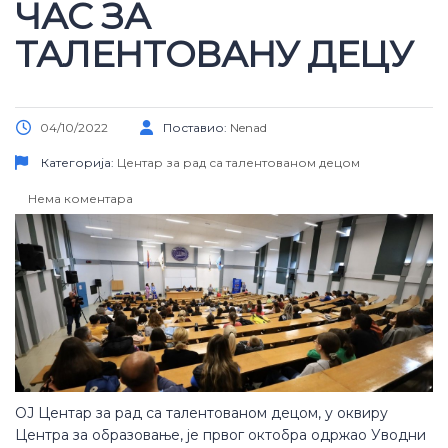
ЧАС ЗА
ТАЛЕНТОВАНУ ДЕЦУ
04/10/2022
Поставио:
Nenad
Категорија:
Центар за рад са талентованом децом
Нема коментара
ОЈ Центар за рад са талентованом децом, у оквиру
Центра за образовање, је првог октобра одржао Уводни