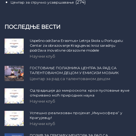
(274)
Центар за стручно усавршавање
ПОСЛЕДЊЕ ВЕСТИ
Uspešno održana Erasmus+ Letnja škola u Portugalu:
Centar za obrazovanje Kragujevac kroz saradnju
podržava inovativne obrazovne modele
Научни клуб
ГОСТОВАЊЕ ПОЛАЗНИКА ЦЕНТРА ЗА РАД СА
ТАЛЕНТОВАНОМ ДЕЦОМ У ЕМИСИЈИ МОЗАИК
Центар за рад са талентованом децом
Од традиције до микроскопа: кроз пустовање вуне
откривамо моћ природних наука
Научни клуб
Успешно реализован пројекат „Имуносфера” у
Крагујевцу!
Научни клуб
ПОЗИВ ЗА ПРИЈАВУ МЕНТОРА ЗА РАД СА