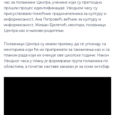
час за полазнике Центра, ученике који су претходно
прошли процес идентификације. Уводном часу су
присуствовали помоћник градоначелника за културу и
информисаност, Ана Петровић, већник за културу и
информисаност, Миљан Бјелетић, ментори, полазници
Центра као и њихови родитељи.
Полазници Центра су имали прилику да се упознају са
менторима који ће их припремати за такмичења као и са
планом рада који их очекује ове школске године. Након
Уводног часа у плану је формирање група полазника по
областима, а почетак наставе заказан је за осми октобар.