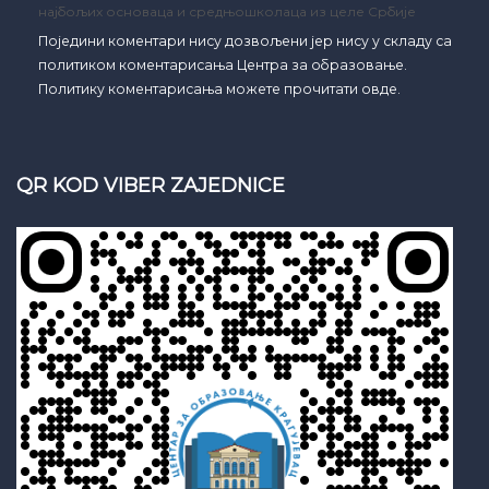
најбољих основаца и средњошколаца из целе Србије
Поједини коментари нису дозвољени јер нису у складу са
политиком коментарисања Центра за образовање.
Политику коментарисања можете прочитати овде.
QR KOD VIBER ZAJEDNICE