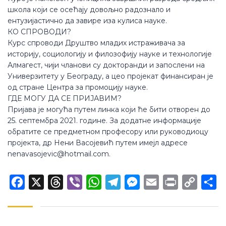
школа који се осећају довољно радознало и
ентузијастично да завире иза кулиса науке.
КО СПРОВОДИ?
Курс спроводи Друштво младих истраживача за
историју, социологију и филозофију науке и технологије
Алмагест, чији чланови су докторанди и запослени на
Универзитету у Београду, а цео пројекат финансиран је
од стране Центра за промоцију науке.
ГДЕ МОГУ ДА СЕ ПРИЈАВИМ?
Пријава је могућа путем линка који ће бити отворен до
25. септембра 2021. године. За додатне информације
обратите се предметном професору или руководиоцу
пројекта, др Нени Васојевић путем имејл адресе
nenavasojevic@hotmail.com.
Facebook
X
Threads
Viber
WhatsApp
Telegram
Messenger
Email
Print
Copy
Sh
Link