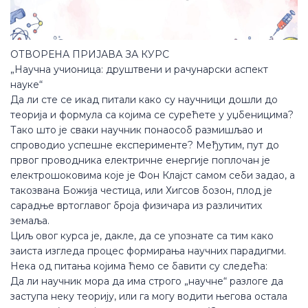
ОТВОРЕНА ПРИЈАВА ЗА КУРС
„Научна учионица: друштвени и рачунарски аспект
науке“
Да ли сте се икад питали како су научници дошли до
теорија и формула са којима се сурећете у уџбеницима?
Тако што је сваки научник понаособ размишљао и
спроводио успешне експерименте? Међутим, пут до
првог проводника електричне енергије поплочан је
електрошоковима које је Фон Клајст самом себи задао, а
такозвана Божија честица, или Хигсов бозон, плод је
сарадње вртоглавог броја физичара из различитих
земаља.
Циљ овог курса је, дакле, да се упознате са тим како
заиста изгледа процес формирања научних парадигми.
Нека од питања којима ћемо се бавити су следећа:
Да ли научник мора да има строго „научне“ разлоге да
заступа неку теорију, или га могу водити његова остала