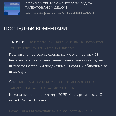
ПОЗИВ ЗА ПРИЈАВУ МЕНТОРА ЗА РАД СА
ТАЛЕНТОВАНОМ ДЕЦОМ
Центар за рад са талентованом децом
ПОСЛЕДЊИ КОМЕНТАРИ
Таленти
ПРЕЛИМИНАРНИ РЕЗУЛТАТИ 68. РЕГИОНАЛНОГ
ТАКМИЧЕЊА ТАЛЕНТОВАНИХ УЧЕНИКА
Поштована, тестове су састављали организатори 68.
Регионалног такмичења талентованих ученика средњих
школа по наставним предметима и научним областима за
школску…
Sara
ПРЕЛИМИНАРНИ РЕЗУЛТАТИ 68. РЕГИОНАЛНОГ
ТАКМИЧЕЊА ТАЛЕНТОВАНИХ УЧЕНИКА
Kakvi su ovo rezultati iz hemije 2025? Kakav je ovo test za 3.
razred? Ako je cilj da se i…
Nenad
Коначни резултати 67. Државног такмичења