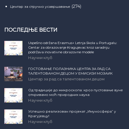
(274)
Центар за стручно усавршавање
ПОСЛЕДЊЕ ВЕСТИ
Uspešno održana Erasmus+ Letnja škola u Portugalu:
Centar za obrazovanje Kragujevac kroz saradnju
podržava inovativne obrazovne modele
Научни клуб
ГОСТОВАЊЕ ПОЛАЗНИКА ЦЕНТРА ЗА РАД СА
ТАЛЕНТОВАНОМ ДЕЦОМ У ЕМИСИЈИ МОЗАИК
Центар за рад са талентованом децом
Од традиције до микроскопа: кроз пустовање вуне
откривамо моћ природних наука
Научни клуб
Успешно реализован пројекат „Имуносфера” у
Крагујевцу!
Научни клуб