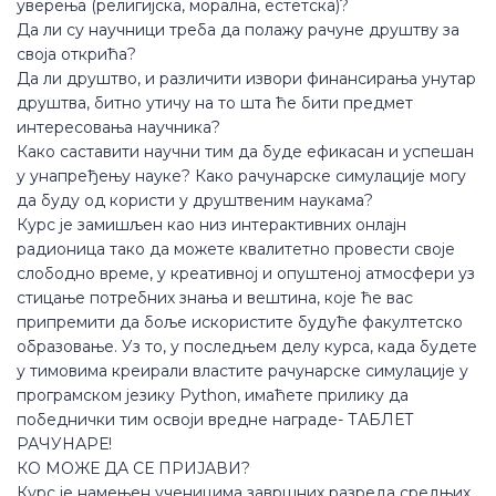
уверења (религијска, морална, естетска)?
Да ли су научници треба да полажу рачуне друштву за
своја открића?
Да ли друштво, и различити извори финансирања унутар
друштва, битно утичу на то шта ће бити предмет
интересовања научника?
Како саставити научни тим да буде ефикасан и успешан
у унапређењу науке? Како рачунарске симулације могу
да буду од користи у друштвеним наукама?
Курс је замишљен као низ интерактивних онлајн
радионица тако да можете квалитетно провести своје
слободно време, у креативној и опуштеној атмосфери уз
стицање потребних знања и вештина, које ће вас
припремити да боље искористите будуће факултетско
образовање. Уз то, у последњем делу курса, када будете
у тимовима креирали властите рачунарске симулације у
програмском језику Python, имаћете прилику да
победнички тим освоји вредне награде- ТАБЛЕТ
РАЧУНАРЕ!
КО МОЖЕ ДА СЕ ПРИЈАВИ?
Курс је намењен ученицима завршних разреда средњих