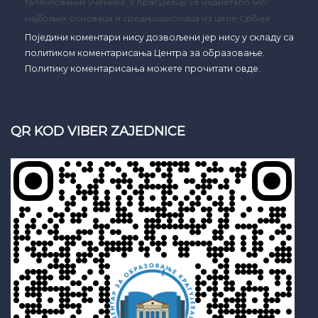
талентованих ученика: У Крагујевцу се надметало 649
најбољих основаца и средњошколаца из целе Србије
Поједини коментари нису дозвољени јер нису у складу са
политиком коментарисања Центра за образовање.
Политику коментарисања можете прочитати овде.
QR KOD VIBER ZAJEDNICE