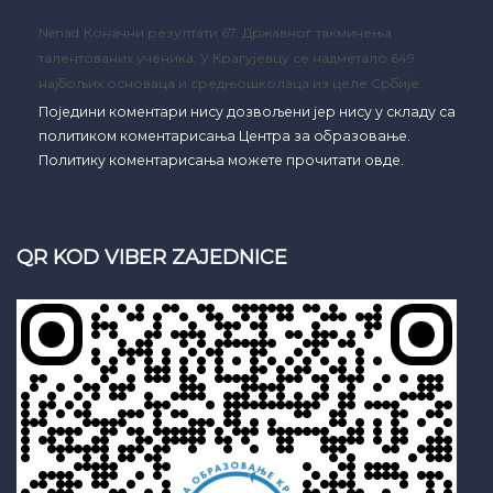
Nenad
Коначни резултати 67. Државног такмичења
талентованих ученика: У Крагујевцу се надметало 649
најбољих основаца и средњошколаца из целе Србије
Поједини коментари нису дозвољени јер нису у складу са
политиком коментарисања Центра за образовање.
Политику коментарисања можете прочитати овде.
QR KOD VIBER ZAJEDNICE