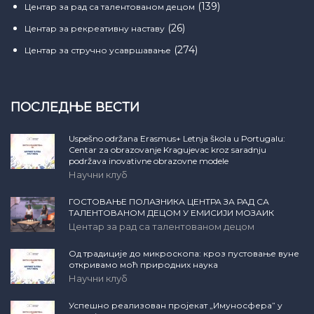
(139)
Центар за рад са талентованом децом
(26)
Центар за рекреативну наставу
(274)
Центар за стручно усавршавање
ПОСЛЕДЊЕ ВЕСТИ
Uspešno održana Erasmus+ Letnja škola u Portugalu:
Centar za obrazovanje Kragujevac kroz saradnju
podržava inovativne obrazovne modele
Научни клуб
ГОСТОВАЊЕ ПОЛАЗНИКА ЦЕНТРА ЗА РАД СА
ТАЛЕНТОВАНОМ ДЕЦОМ У ЕМИСИЈИ МОЗАИК
Центар за рад са талентованом децом
Од традиције до микроскопа: кроз пустовање вуне
откривамо моћ природних наука
Научни клуб
Успешно реализован пројекат „Имуносфера” у