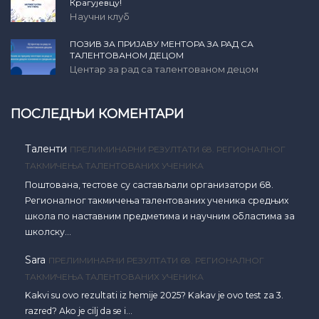
Крагујевцу!
Научни клуб
ПОЗИВ ЗА ПРИЈАВУ МЕНТОРА ЗА РАД СА
ТАЛЕНТОВАНОМ ДЕЦОМ
Центар за рад са талентованом децом
ПОСЛЕДЊИ КОМЕНТАРИ
Таленти
ПРЕЛИМИНАРНИ РЕЗУЛТАТИ 68. РЕГИОНАЛНОГ
ТАКМИЧЕЊА ТАЛЕНТОВАНИХ УЧЕНИКА
Поштована, тестове су састављали организатори 68.
Регионалног такмичења талентованих ученика средњих
школа по наставним предметима и научним областима за
школску…
Sara
ПРЕЛИМИНАРНИ РЕЗУЛТАТИ 68. РЕГИОНАЛНОГ
ТАКМИЧЕЊА ТАЛЕНТОВАНИХ УЧЕНИКА
Kakvi su ovo rezultati iz hemije 2025? Kakav je ovo test za 3.
razred? Ako je cilj da se i…