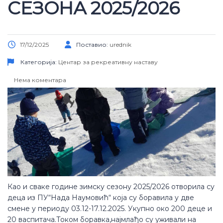
СЕЗОНА 2025/2026
17/12/2025
Поставио:
urednik
Категорија:
Центар за рекреативну наставу
Нема коментара
Као и сваке године зимску сезону 2025/2026 отворила су
деца из ПУ“Нада Наумовић“ која су боравила у две
смене у периоду 03.12-17.12.2025. Укупно око 200 деце и
20 васпитача.Током боравка,најмлађо су уживали на