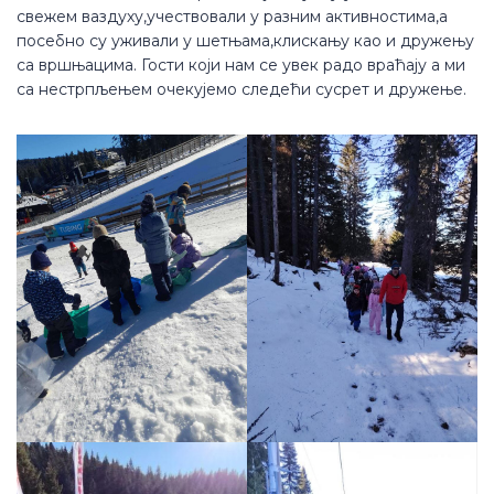
свежем ваздуху,учествовали у разним активностима,а
посебно су уживали у шетњама,клискању као и дружењу
са вршњацима. Гости који нам се увек радо враћају а ми
са нестрпљењем очекујемо следећи сусрет и дружење.