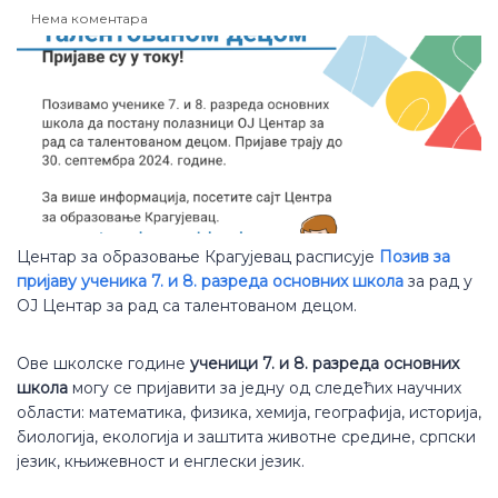
Нема коментара
Центар за образовање Крагујевац расписује
Позив за
пријаву ученика 7. и 8. разреда основних школа
за рад у
ОЈ Центар за рад са талентованом децом.
Ове школске године
ученици 7. и 8. разреда основних
школа
могу се пријавити за једну од следећих научних
области: математика, физика, хемија, географија, историја,
биологија, екологија и заштита животне средине, српски
језик, књижевност и енглески језик.