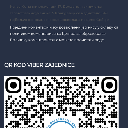
Nenad
Коначни резултати 67. Државног такмичења
талентованих ученика: У Крагујевцу се надметало 649
најбољих основаца и средњошколаца из целе Србије
Поједини коментари нису дозвољени јер нису у складу са
политиком коментарисања Центра за образовање.
Политику коментарисања можете прочитати овде.
QR KOD VIBER ZAJEDNICE