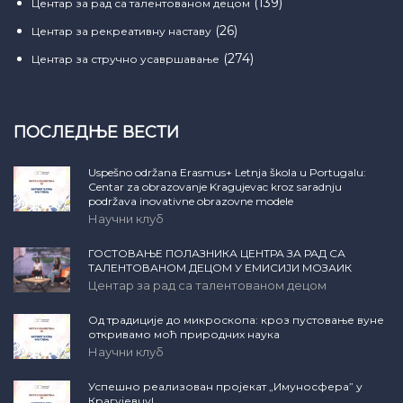
(139)
Центар за рад са талентованом децом
(26)
Центар за рекреативну наставу
(274)
Центар за стручно усавршавање
ПОСЛЕДЊЕ ВЕСТИ
Uspešno održana Erasmus+ Letnja škola u Portugalu:
Centar za obrazovanje Kragujevac kroz saradnju
podržava inovativne obrazovne modele
Научни клуб
ГОСТОВАЊЕ ПОЛАЗНИКА ЦЕНТРА ЗА РАД СА
ТАЛЕНТОВАНОМ ДЕЦОМ У ЕМИСИЈИ МОЗАИК
Центар за рад са талентованом децом
Од традиције до микроскопа: кроз пустовање вуне
откривамо моћ природних наука
Научни клуб
Успешно реализован пројекат „Имуносфера” у
Крагујевцу!