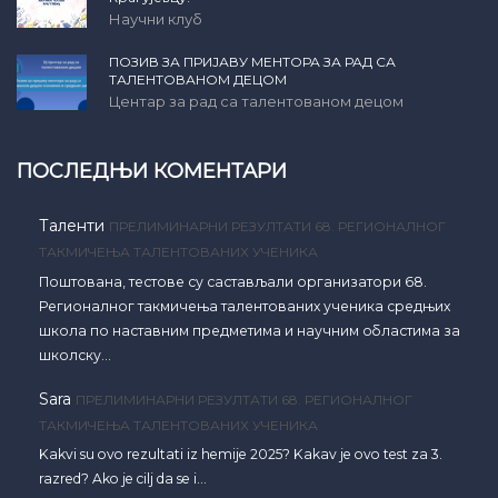
Научни клуб
ПОЗИВ ЗА ПРИЈАВУ МЕНТОРА ЗА РАД СА
ТАЛЕНТОВАНОМ ДЕЦОМ
Центар за рад са талентованом децом
ПОСЛЕДЊИ КОМЕНТАРИ
Таленти
ПРЕЛИМИНАРНИ РЕЗУЛТАТИ 68. РЕГИОНАЛНОГ
ТАКМИЧЕЊА ТАЛЕНТОВАНИХ УЧЕНИКА
Поштована, тестове су састављали организатори 68.
Регионалног такмичења талентованих ученика средњих
школа по наставним предметима и научним областима за
школску…
Sara
ПРЕЛИМИНАРНИ РЕЗУЛТАТИ 68. РЕГИОНАЛНОГ
ТАКМИЧЕЊА ТАЛЕНТОВАНИХ УЧЕНИКА
Kakvi su ovo rezultati iz hemije 2025? Kakav je ovo test za 3.
razred? Ako je cilj da se i…