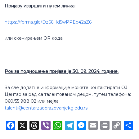
Пријаву извршити путем линка:
https://forms.gle/Dz66Hd5wPPEb42sZ6
или скенирањем QR кода:
Рок за подношење пријаве је 30. 09. 2024. године.
За све додатне информације можете контактирати ОЈ
Центар за рад са талентованом децом, путем телефона:
060/55 988 02 или мејла:
talenti@centarzaobrazovanjekg.edu.rs
Facebook
X
Threads
Viber
WhatsApp
Telegram
Messenger
Email
Print
Copy
Sh
Link