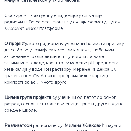
минута, са почетком у 17:00 часова.
С обзиром на актуелну епидемијску ситуацију,
радионица ће се реализовати у онлајн формату, путем
Microsoft Teams
платформе.
О пројекту
: кроз радионицу учесници ће имати прилику
да се боље упознају са киселим кишама, глобалним
загревањем, радиоактивношћу и др, и да виде
занимљиве огледе, као што су мерење pH вредности
хемикалија у воденом раствору, мерење индекса UV
зрачења помоћу Arduino пробрамабилне картице,
компостирање и многе друге.
Циљна група пројекта
су ученици од петог до осмог
разреда основне школе и ученици прве и друге године
средње школе.
Реализатори
радионице су:
Милена Живковић
, научни