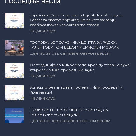
ПОСЛЕДЊЕ ВЕСТИ
Uspešno održana Erasmus+ Letnja škola u Portugalu:
Centar za obrazovanje Kragujevac kroz saradnju
podržava inovativne obrazovne modele
Научни клуб
ГОСТОВАЊЕ ПОЛАЗНИКА ЦЕНТРА ЗА РАД СА
ТАЛЕНТОВАНОМ ДЕЦОМ У ЕМИСИЈИ МОЗАИК
Центар за рад са талентованом децом
Од традиције до микроскопа: кроз пустовање вуне
откривамо моћ природних наука
Научни клуб
Успешно реализован пројекат „Имуносфера” у
Крагујевцу!
Научни клуб
ПОЗИВ ЗА ПРИЈАВУ МЕНТОРА ЗА РАД СА
ТАЛЕНТОВАНОМ ДЕЦОМ
Центар за рад са талентованом децом