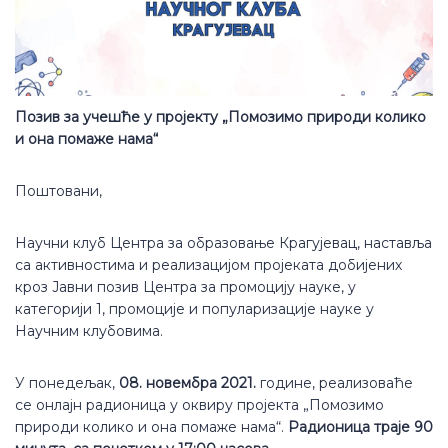
Позив за учешће у пројекту „Помозимо природи колико
и она помаже нама“
Поштовани,
Научни клуб Центра за образовање Крагујевац, наставља
са активностима и реализацијом пројеката добијених
кроз Јавни позив Центра за промоцију науке, у
категорији 1, промоције и популаризације науке у
Научним клубовима.
У понедељак,
08. новембра 2021.
године, реализоваће
се онлајн радионица у оквиру пројекта „Помозимо
природи колико и она помаже нама“.
Радионица траје 90