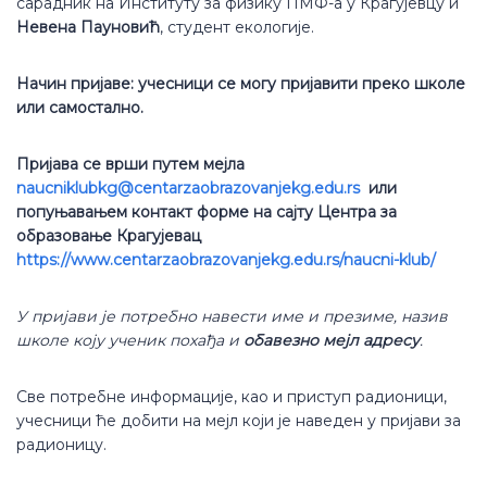
сарадник на Институту за физику ПМФ-а у Крагујевцу и
Невена Пауновић
, студент екологије.
Начин пријаве: учесници се могу пријавити преко школе
или самостално.
Пријава се врши путем мејла
naucniklubkg@centarzaobrazovanjekg.edu.rs
или
попуњавањем контакт форме на сајту Центра за
образовање Крагујевац
https://www.centarzaobrazovanjekg.edu.rs/naucni-klub/
У пријави је потребно навести име и презиме, назив
школе коју ученик похађа и
обавезно мејл адресу
.
Све потребне информације, као и приступ радионици,
учесници ће добити на мејл који је наведен у пријави за
радионицу.