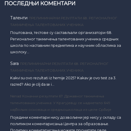
ПОСЛЕДЊИ КОМЕНТАРИ
Таленти
ПРЕЛИМИНАРНИ РЕЗУЛТАТИ 68. РЕГИОНАЛНОГ
ТАКМИЧЕЊА ТАЛЕНТОВАНИХ УЧЕНИКА
Поштована, тестове су састављали организатори 68.
Регионалног такмичења талентованих ученика средњих
школа по наставним предметима и научним областима за
школску…
Sara
ПРЕЛИМИНАРНИ РЕЗУЛТАТИ 68. РЕГИОНАЛНОГ
ТАКМИЧЕЊА ТАЛЕНТОВАНИХ УЧЕНИКА
Kakvi su ovo rezultati iz hemije 2025? Kakav je ovo test za 3.
razred? Ako je cilj da se i…
Nenad
Коначни резултати 67. Државног такмичења
талентованих ученика: У Крагујевцу се надметало 649
најбољих основаца и средњошколаца из целе Србије
Поједини коментари нису дозвољени јер нису у складу са
политиком коментарисања Центра за образовање.
Политику коментарисања можете прочитати овде.