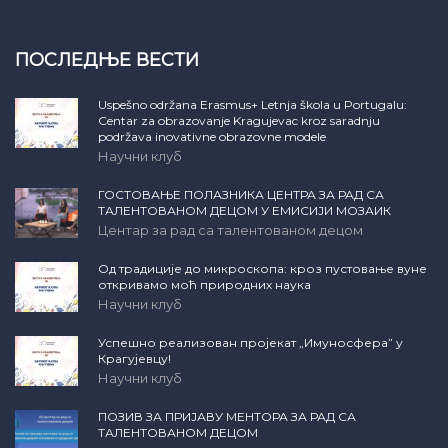
ПОСЛЕДЊЕ ВЕСТИ
Uspešno održana Erasmus+ Letnja škola u Portugalu:
Centar za obrazovanje Kragujevac kroz saradnju
podržava inovativne obrazovne modele
Научни клуб
ГОСТОВАЊЕ ПОЛАЗНИКА ЦЕНТРА ЗА РАД СА
ТАЛЕНТОВАНОМ ДЕЦОМ У ЕМИСИЈИ МОЗАИК
Центар за рад са талентованом децом
Од традиције до микроскопа: кроз пустовање вуне
откривамо моћ природних наука
Научни клуб
Успешно реализован пројекат „Имуносфера” у
Крагујевцу!
Научни клуб
ПОЗИВ ЗА ПРИЈАВУ МЕНТОРА ЗА РАД СА
ТАЛЕНТОВАНОМ ДЕЦОМ