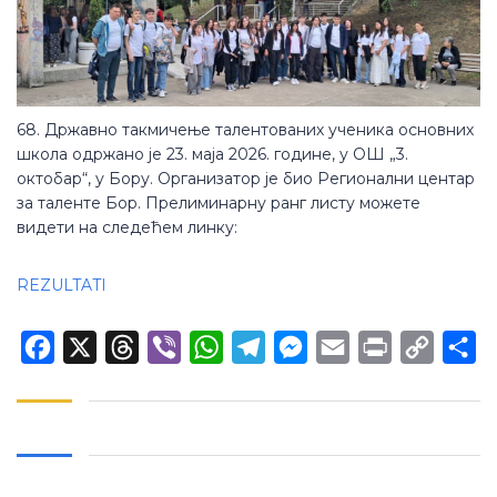
68. Државно такмичење талентованих ученика основних
школа одржано је 23. маја 2026. године, у ОШ „3.
октобар“, у Бору. Организатор је био Регионални центар
за таленте Бор. Прелиминарну ранг листу можете
видети на следећем линку:
REZULTATI
Facebook
X
Threads
Viber
WhatsApp
Telegram
Messenger
Email
Print
Copy
Sh
Link