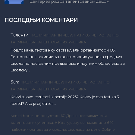
Центар за рад са талентованом децом
ПОСЛЕДЊИ КОМЕНТАРИ
Таленти
ПРЕЛИМИНАРНИ РЕЗУЛТАТИ 68. РЕГИОНАЛНОГ
ТАКМИЧЕЊА ТАЛЕНТОВАНИХ УЧЕНИКА
Поштована, тестове су састављали организатори 68.
Регионалног такмичења талентованих ученика средњих
школа по наставним предметима и научним областима за
школску…
Sara
ПРЕЛИМИНАРНИ РЕЗУЛТАТИ 68. РЕГИОНАЛНОГ
ТАКМИЧЕЊА ТАЛЕНТОВАНИХ УЧЕНИКА
Kakvi su ovo rezultati iz hemije 2025? Kakav je ovo test za 3.
razred? Ako je cilj da se i…
Nenad
Коначни резултати 67. Државног такмичења
талентованих ученика: У Крагујевцу се надметало 649
најбољих основаца и средњошколаца из целе Србије