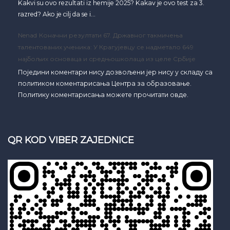
Kakvi su ovo rezultati iz hemije 2025? Kakav je ovo test za 3.
razred? Ako je cilj da se i…
Nenad
Коначни резултати 67. Државног такмичења
талентованих ученика: У Крагујевцу се надметало 649
најбољих основаца и средњошколаца из целе Србије
Поједини коментари нису дозвољени јер нису у складу са
политиком коментарисања Центра за образовање.
Политику коментарисања можете прочитати овде.
QR KOD VIBER ZAJEDNICE