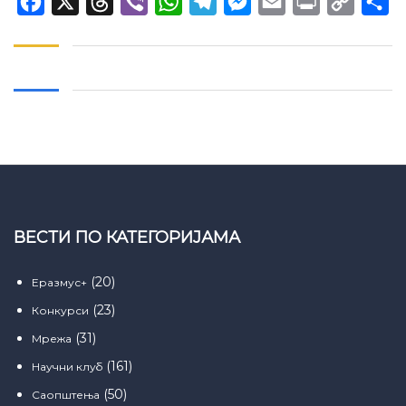
Facebook
X
Threads
Viber
WhatsApp
Telegram
Messenger
Email
Print
Copy
Sh
Link
ВЕСТИ ПО КАТЕГОРИЈАМА
(20)
Еразмус+
(23)
Конкурси
(31)
Мрежа
(161)
Научни клуб
(50)
Саопштења