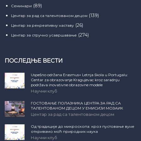
(89)
Семинари
(139)
Центар за рад са талентованом децом
(26)
Центар за рекреативну наставу
(274)
Центар за стручно усавршавање
ПОСЛЕДЊЕ ВЕСТИ
Uspešno održana Erasmus+ Letnja škola u Portugalu:
Centar za obrazovanje Kragujevac kroz saradnju
podržava inovativne obrazovne modele
Научни клуб
ГОСТОВАЊЕ ПОЛАЗНИКА ЦЕНТРА ЗА РАД СА
ТАЛЕНТОВАНОМ ДЕЦОМ У ЕМИСИЈИ МОЗАИК
Центар за рад са талентованом децом
Од традиције до микроскопа: кроз пустовање вуне
откривамо моћ природних наука
Научни клуб