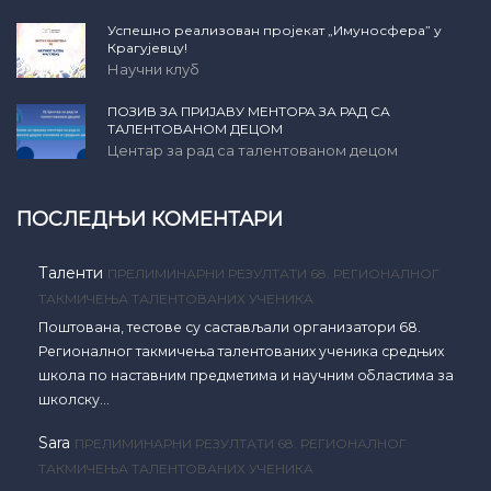
Успешно реализован пројекат „Имуносфера” у
Крагујевцу!
Научни клуб
ПОЗИВ ЗА ПРИЈАВУ МЕНТОРА ЗА РАД СА
ТАЛЕНТОВАНОМ ДЕЦОМ
Центар за рад са талентованом децом
ПОСЛЕДЊИ КОМЕНТАРИ
Таленти
ПРЕЛИМИНАРНИ РЕЗУЛТАТИ 68. РЕГИОНАЛНОГ
ТАКМИЧЕЊА ТАЛЕНТОВАНИХ УЧЕНИКА
Поштована, тестове су састављали организатори 68.
Регионалног такмичења талентованих ученика средњих
школа по наставним предметима и научним областима за
школску…
Sara
ПРЕЛИМИНАРНИ РЕЗУЛТАТИ 68. РЕГИОНАЛНОГ
ТАКМИЧЕЊА ТАЛЕНТОВАНИХ УЧЕНИКА