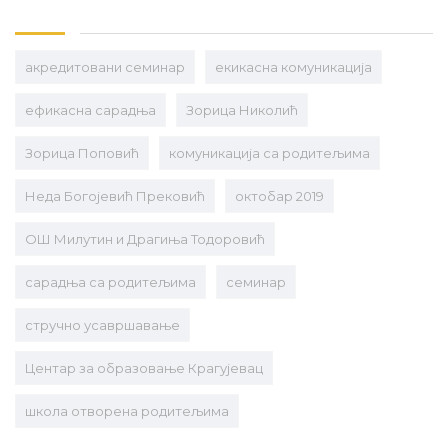
Link
aкредитовани семинар
екикасна комуникација
ефикасна сарадња
Зорица Николић
Зорица Поповић
комуникација са родитељима
Неда Богојевић Прековић
октобар 2019
ОШ Милутин и Драгиња Тодоровић
сарадња са родитељима
семинар
стручно усавршавање
Центар за образовање Крагујевац
школа отворена родитељима