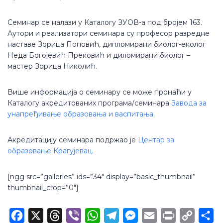
Семинар се налази у Каталогу ЗУОВ-а под бројем 163.
Аутори и реализатори семинара су професор разредне
наставе Зорица Поповић, дипломирани биолог-еколог
Неда Богојевић Прековић и диломирани биолог –
мастер Зорица Николић.
Више информација о семинару се може пронаћи у
Каталогу акредитованих програма/семинара
Завода за
унапређивање образовања и васпитања
.
Акредитацију семинара подржао је
Центар за
образовање Крагујевац
.
[ngg src=”galleries” ids=”34″ display=”basic_thumbnail”
thumbnail_crop=”0″]
Facebook
X
Threads
Viber
WhatsApp
Telegram
Messenger
Email
Print
Copy
Sh