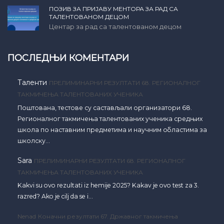
ПОЗИВ ЗА ПРИЈАВУ МЕНТОРА ЗА РАД СА
ТАЛЕНТОВАНОМ ДЕЦОМ
Центар за рад са талентованом децом
ПОСЛЕДЊИ КОМЕНТАРИ
Таленти
ПРЕЛИМИНАРНИ РЕЗУЛТАТИ 68. РЕГИОНАЛНОГ
ТАКМИЧЕЊА ТАЛЕНТОВАНИХ УЧЕНИКА
Поштована, тестове су састављали организатори 68.
Регионалног такмичења талентованих ученика средњих
школа по наставним предметима и научним областима за
школску…
Sara
ПРЕЛИМИНАРНИ РЕЗУЛТАТИ 68. РЕГИОНАЛНОГ
ТАКМИЧЕЊА ТАЛЕНТОВАНИХ УЧЕНИКА
Kakvi su ovo rezultati iz hemije 2025? Kakav je ovo test za 3.
razred? Ako je cilj da se i…
Nenad
Коначни резултати 67. Државног такмичења