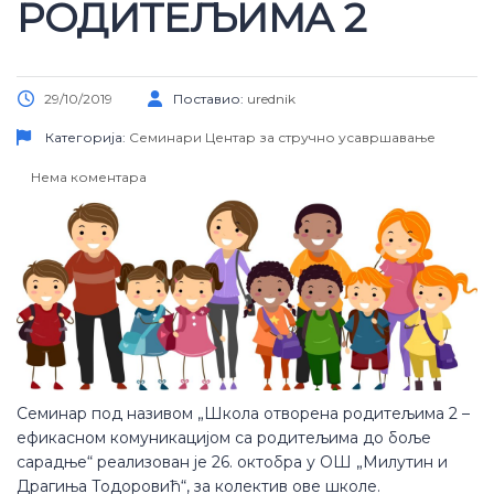
РОДИТЕЉИМА 2
29/10/2019
Поставио:
urednik
Категорија:
Семинари
Центар за стручно усавршавање
Нема коментара
Семинар под називом „Школа отворена родитељима 2 –
ефикасном комуникацијом са родитељима до боље
сарадње“ реализован је 26. октобра у ОШ „Милутин и
Драгиња Тодоровић“, за колектив ове школе.