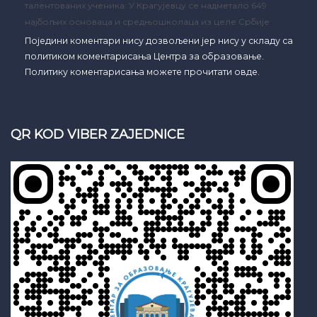
талентованих ученика: У Крагујевцу се надметало 649
најбољих основаца и средњошколаца из целе Србије
Поједини коментари нису дозвољени јер нису у складу са
политиком коментарисања Центра за образовање.
Политику коментарисања можете прочитати овде.
QR KOD VIBER ZAJEDNICE