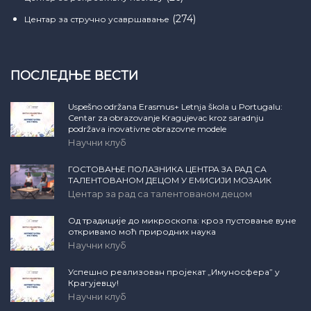
(274)
Центар за стручно усавршавање
ПОСЛЕДЊЕ ВЕСТИ
Uspešno održana Erasmus+ Letnja škola u Portugalu:
Centar za obrazovanje Kragujevac kroz saradnju
podržava inovativne obrazovne modele
Научни клуб
ГОСТОВАЊЕ ПОЛАЗНИКА ЦЕНТРА ЗА РАД СА
ТАЛЕНТОВАНОМ ДЕЦОМ У ЕМИСИЈИ МОЗАИК
Центар за рад са талентованом децом
Од традиције до микроскопа: кроз пустовање вуне
откривамо моћ природних наука
Научни клуб
Успешно реализован пројекат „Имуносфера” у
Крагујевцу!
Научни клуб