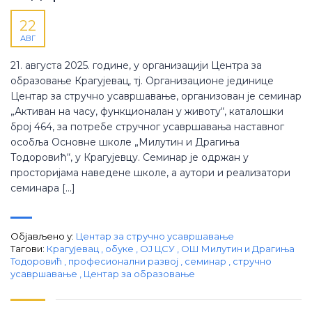
22
АВГ
21. августа 2025. године, у организацији Центра за
образовање Крагујевац, тј. Организационе јединице
Центар за стручно усавршавање, организован је семинар
„Активан на часу, функционалан у животу“, каталошки
број 464, за потребе стручног усавршавања наставног
особља Основне школе „Милутин и Драгиња
Тодоровић“, у Крагујевцу. Семинар је одржан у
просторијама наведене школе, а аутори и реализатори
семинара […]
Објављено у:
Центар за стручно усавршавање
Тагови:
Крагујевац
,
обуке
,
ОЈ ЦСУ
,
ОШ Милутин и Драгиња
Тодоровић
,
професионални развој
,
семинар
,
стручно
усавршавање
,
Центар за образовање