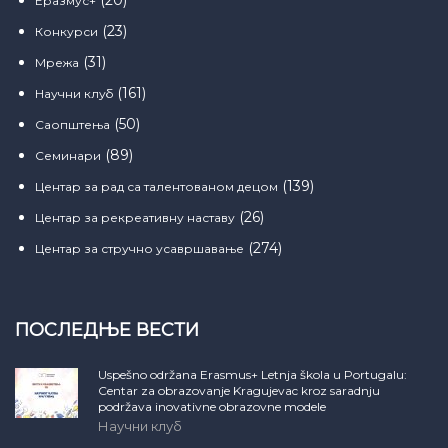
(20)
Еразмус+
(23)
Конкурси
(31)
Мрежа
(161)
Научни клуб
(50)
Саопштења
(89)
Семинари
(139)
Центар за рад са талентованом децом
(26)
Центар за рекреативну наставу
(274)
Центар за стручно усавршавање
ПОСЛЕДЊЕ ВЕСТИ
Uspešno održana Erasmus+ Letnja škola u Portugalu:
Centar za obrazovanje Kragujevac kroz saradnju
podržava inovativne obrazovne modele
Научни клуб