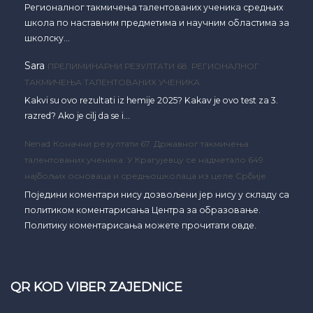
Регионалног такмичења талентованих ученика средњих
школа по наставним предметима и научним областима за
школску…
Sara
ПРЕЛИМИНАРНИ РЕЗУЛТАТИ 68. РЕГИОНАЛНОГ
ТАКМИЧЕЊА ТАЛЕНТОВАНИХ УЧЕНИКА
Kakvi su ovo rezultati iz hemije 2025? Kakav je ovo test za 3.
razred? Ako je cilj da se i…
Nenad
Коначни резултати 67. Државног такмичења
талентованих ученика: У Крагујевцу се надметало 649
најбољих основаца и средњошколаца из целе Србије
Поједини коментари нису дозвољени јер нису у складу са
политиком коментарисања Центра за образовање.
Политику коментарисања можете прочитати овде.
QR KOD VIBER ZAJEDNICE