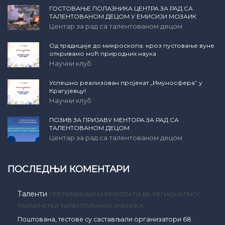
ГОСТОВАЊЕ ПОЛАЗНИКА ЦЕНТРА ЗА РАД СА
ТАЛЕНТОВАНОМ ДЕЦОМ У ЕМИСИЈИ МОЗАИК
Центар за рад са талентованом децом
Од традиције до микроскопа: кроз пустовање вуне
откривамо моћ природних наука
Научни клуб
Успешно реализован пројекат „Имуносфера” у
Крагујевцу!
Научни клуб
ПОЗИВ ЗА ПРИЈАВУ МЕНТОРА ЗА РАД СА
ТАЛЕНТОВАНОМ ДЕЦОМ
Центар за рад са талентованом децом
ПОСЛЕДЊИ КОМЕНТАРИ
Таленти
ПРЕЛИМИНАРНИ РЕЗУЛТАТИ 68. РЕГИОНАЛНОГ
ТАКМИЧЕЊА ТАЛЕНТОВАНИХ УЧЕНИКА
Поштована, тестове су састављали организатори 68.