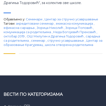
Драгиња Тодоровић“, за колектив ове школе.
Објављено у:
Семинари
,
Центар за стручно усавршавање
Тагови:
aкредитовани семинар
,
екикасна комуникација
,
ефикасна сарадња
,
Зорица Николић
,
Зорица Поповић
,
комуникација са родитељима
,
Неда Богојевић Прековић
,
октобар 2019
,
ОШ Милутин и Драгиња Тодоровић
,
сарадња
са родитељима
,
семинар
,
стручно усавршавање
,
Центар за
образовање Крагујевац
,
школа отворена родитељима
ВЕСТИ ПО КАТЕГОРИЈАМА