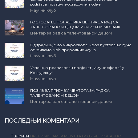
podržava inovativne obrazovne modele
Научни клуб
ГОСТОВАЊЕ ПОЛАЗНИКА ЦЕНТРА ЗА РАД СА
ТАЛЕНТОВАНОМ ДЕЦОМ У ЕМИСИЈИ МОЗАИК
Центар за рад са талентованом децом
Од традиције до микроскопа: кроз пустовање вуне
откривамо моћ природних наука
Научни клуб
Успешно реализован пројекат „Имуносфера” у
Крагујевцу!
Научни клуб
ПОЗИВ ЗА ПРИЈАВУ МЕНТОРА ЗА РАД СА
ТАЛЕНТОВАНОМ ДЕЦОМ
Центар за рад са талентованом децом
ПОСЛЕДЊИ КОМЕНТАРИ
Таленти
ПРЕЛИМИНАРНИ РЕЗУЛТАТИ 68. РЕГИОНАЛНОГ