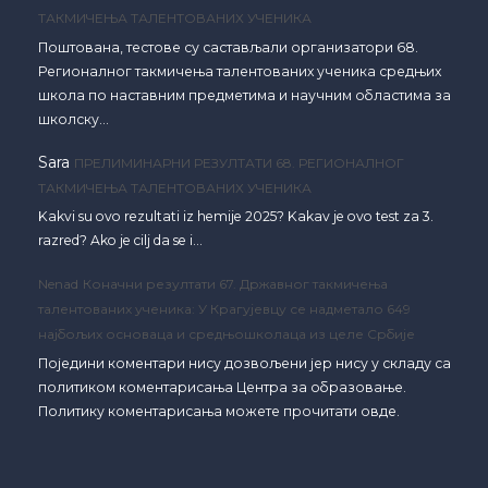
ТАКМИЧЕЊА ТАЛЕНТОВАНИХ УЧЕНИКА
Поштована, тестове су састављали организатори 68.
Регионалног такмичења талентованих ученика средњих
школа по наставним предметима и научним областима за
школску…
Sara
ПРЕЛИМИНАРНИ РЕЗУЛТАТИ 68. РЕГИОНАЛНОГ
ТАКМИЧЕЊА ТАЛЕНТОВАНИХ УЧЕНИКА
Kakvi su ovo rezultati iz hemije 2025? Kakav je ovo test za 3.
razred? Ako je cilj da se i…
Nenad
Коначни резултати 67. Државног такмичења
талентованих ученика: У Крагујевцу се надметало 649
најбољих основаца и средњошколаца из целе Србије
Поједини коментари нису дозвољени јер нису у складу са
политиком коментарисања Центра за образовање.
Политику коментарисања можете прочитати овде.