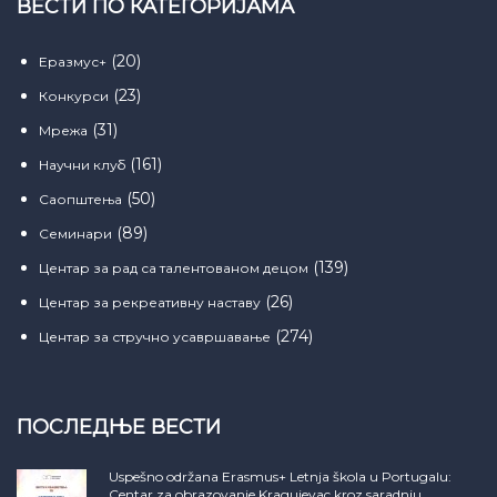
ВЕСТИ ПО КАТЕГОРИЈАМА
(20)
Еразмус+
(23)
Конкурси
(31)
Мрежа
(161)
Научни клуб
(50)
Саопштења
(89)
Семинари
(139)
Центар за рад са талентованом децом
(26)
Центар за рекреативну наставу
(274)
Центар за стручно усавршавање
ПОСЛЕДЊЕ ВЕСТИ
Uspešno održana Erasmus+ Letnja škola u Portugalu:
Centar za obrazovanje Kragujevac kroz saradnju