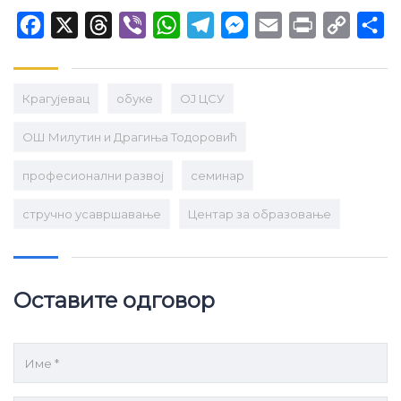
Facebook
X
Threads
Viber
WhatsApp
Telegram
Messenger
Email
Print
Copy
Sh
Link
Крагујевац
обуке
ОЈ ЦСУ
ОШ Милутин и Драгиња Тодоровић
професионални развој
семинар
стручно усавршавање
Центар за образовање
Оставите одговор