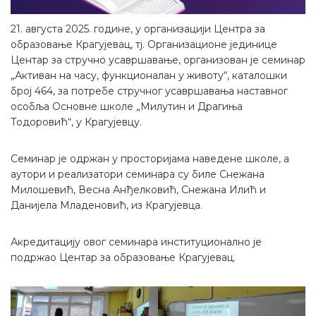
21. августа 2025. године, у организацији Центра за
образовање Крагујевац, тј. Организационе јединице
Центар за стручно усавршавање, организован је семинар
„Активан на часу, функционалан у животу“, каталошки
број 464, за потребе стручног усавршавања наставног
особља Основне школе „Милутин и Драгиња
Тодоровић“, у Крагујевцу.
Семинар је одржан у просторијама наведене школе, а
аутори и реализатори семинара су биле Снежана
Милошевић, Весна Анђелковић, Снежана Илић и
Данијела Младеновић, из Крагујевца.
Акредитацију овог семинара институционално је
подржао Центар за образовање Крагујевац.