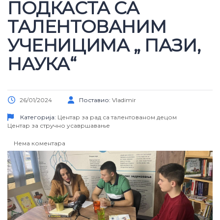
ПОДКАСТА СА
ТАЛЕНТОВАНИМ
УЧЕНИЦИМА „ ПАЗИ,
НАУКА“
26/01/2024
Поставио:
Vladimir
Категорија:
Центар за рад са талентованом децом
Центар за стручно усавршавање
Нема коментара