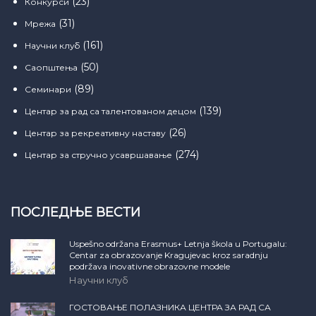
(23)
Конкурси
(31)
Мрежа
(161)
Научни клуб
(50)
Саопштења
(89)
Семинари
(139)
Центар за рад са талентованом децом
(26)
Центар за рекреативну наставу
(274)
Центар за стручно усавршавање
ПОСЛЕДЊЕ ВЕСТИ
Uspešno održana Erasmus+ Letnja škola u Portugalu:
Centar za obrazovanje Kragujevac kroz saradnju
podržava inovativne obrazovne modele
Научни клуб
ГОСТОВАЊЕ ПОЛАЗНИКА ЦЕНТРА ЗА РАД СА