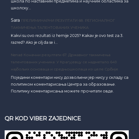
школа по наставним предметима и научним областима за
школску…
Sara
ПРЕЛИМИНАРНИ РЕЗУЛТАТИ 68. РЕГИОНАЛНОГ
ТАКМИЧЕЊА ТАЛЕНТОВАНИХ УЧЕНИКА
Kakvi su ovo rezultati iz hemije 2025? Kakav je ovo test za 3.
razred? Ako je cilj da se i…
Nenad
Коначни резултати 67. Државног такмичења
талентованих ученика: У Крагујевцу се надметало 649
најбољих основаца и средњошколаца из целе Србије
Поједини коментари нису дозвољени јер нису у складу са
политиком коментарисања Центра за образовање.
Политику коментарисања можете прочитати овде.
QR KOD VIBER ZAJEDNICE