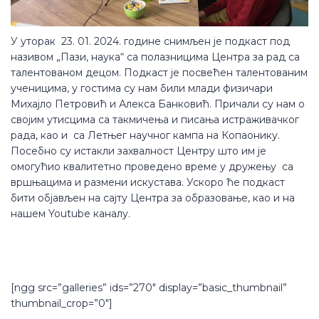
У уторак 23. 01. 2024. године снимљен је подкаст под
називом „Пази, наука“ са полазницима Центра за рад са
талентованом децом. Подкаст је посвећен талентованим
ученицима, у гостима су нам били млади физичари
Михајло Петровић и Алекса Банковић. Причали су нам о
својим утисцима са такмичења и писања истраживачког
рада, као и са Летњег научног кампа на Копаонику.
Посебно су истакли захвалност Центру што им је
омогућио квалитетно проведено време у дружењу са
вршњацима и размени искустава. Ускоро ће подкаст
бити објављен на сајту Центра за образовање, као и на
нашем Youtube каналу.
[ngg src=”galleries” ids=”270″ display=”basic_thumbnail”
thumbnail_crop=”0″]