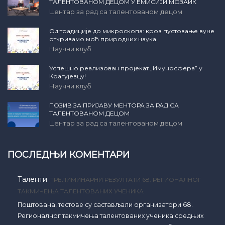
ТАЛЕНТОВАНОМ ДЕЦОМ У ЕМИСИЈИ МОЗАИК
Центар за рад са талентованом децом
Од традиције до микроскопа: кроз пустовање вуне
откривамо моћ природних наука
Научни клуб
Успешно реализован пројекат „Имуносфера” у
Крагујевцу!
Научни клуб
ПОЗИВ ЗА ПРИЈАВУ МЕНТОРА ЗА РАД СА
ТАЛЕНТОВАНОМ ДЕЦОМ
Центар за рад са талентованом децом
ПОСЛЕДЊИ КОМЕНТАРИ
Таленти
ПРЕЛИМИНАРНИ РЕЗУЛТАТИ 68. РЕГИОНАЛНОГ
ТАКМИЧЕЊА ТАЛЕНТОВАНИХ УЧЕНИКА
Поштована, тестове су састављали организатори 68.
Регионалног такмичења талентованих ученика средњих