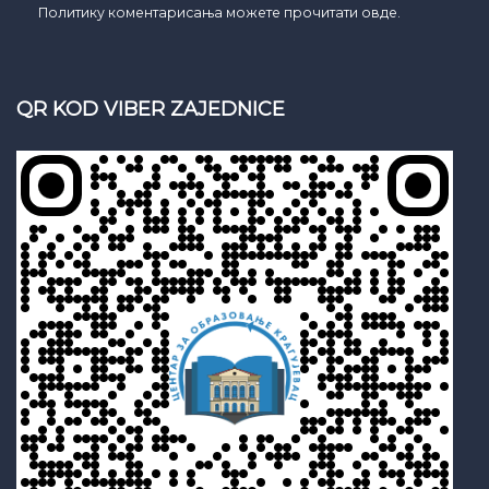
Политику коментарисања можете прочитати овде.
QR KOD VIBER ZAJEDNICE