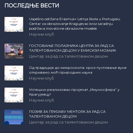
ПОСЛЕДЊЕ ВЕСТИ
Uspešno održana Erasmus+ Letnja škola u Portugalu:
Centar za obrazovanje Kragujevac kroz saradnju
podržava inovativne obrazovne modele
Научни клуб
ГОСТОВАЊЕ ПОЛАЗНИКА ЦЕНТРА ЗА РАД СА
ТАЛЕНТОВАНОМ ДЕЦОМ У ЕМИСИЈИ МОЗАИК
Центар за рад са талентованом децом
Од традиције до микроскопа: кроз пустовање вуне
откривамо моћ природних наука
Научни клуб
Успешно реализован пројекат „Имуносфера” у
Крагујевцу!
Научни клуб
ПОЗИВ ЗА ПРИЈАВУ МЕНТОРА ЗА РАД СА
ТАЛЕНТОВАНОМ ДЕЦОМ
Центар за рад са талентованом децом