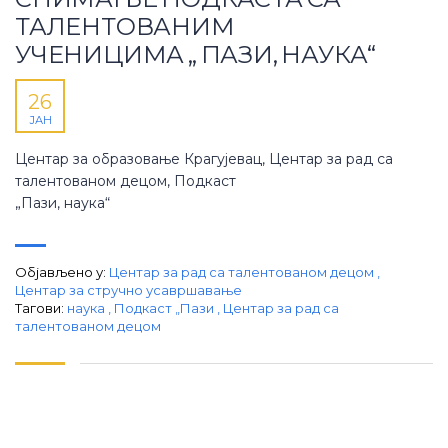
ТАЛЕНТОВАНИМ
УЧЕНИЦИМА „ ПАЗИ, НАУКА“
26
ЈАН
Центар за образовање Крагујевац, Центар за рад са
талентованом децом, Подкаст
„Пази, наука“
Објављено у:
Центар за рад са талентованом децом
,
Центар за стручно усавршавање
Тагови:
наука
,
Подкаст „Пази
,
Центар за рад са
талентованом децом