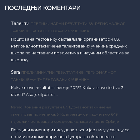
ПОСЛЕДЊИ КОМЕНТАРИ
Таленти
ПРЕЛИМИНАРНИ РЕЗУЛТАТИ 68. РЕГИОНАЛНОГ
ТАКМИЧЕЊА ТАЛЕНТОВАНИХ УЧЕНИКА
Поштована, тестове су састављали организатори 68.
Регионалног такмичења талентованих ученика средњих
школа по наставним предметима и научним областима за
школску…
Sara
ПРЕЛИМИНАРНИ РЕЗУЛТАТИ 68. РЕГИОНАЛНОГ
ТАКМИЧЕЊА ТАЛЕНТОВАНИХ УЧЕНИКА
Kakvi su ovo rezultati iz hemije 2025? Kakav je ovo test za 3.
razred? Ako je cilj da se i…
Nenad
Коначни резултати 67. Државног такмичења
талентованих ученика: У Крагујевцу се надметало 649
најбољих основаца и средњошколаца из целе Србије
Поједини коментари нису дозвољени јер нису у складу са
политиком коментарисања Центра за образовање.