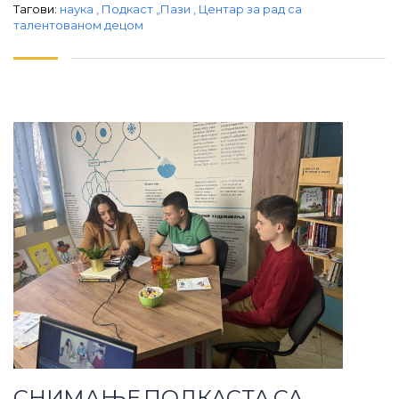
Тагови:
наука
,
Подкаст „Пази
,
Центар за рад са
талентованом децом
СНИМАЊЕ ПОДКАСТА СА