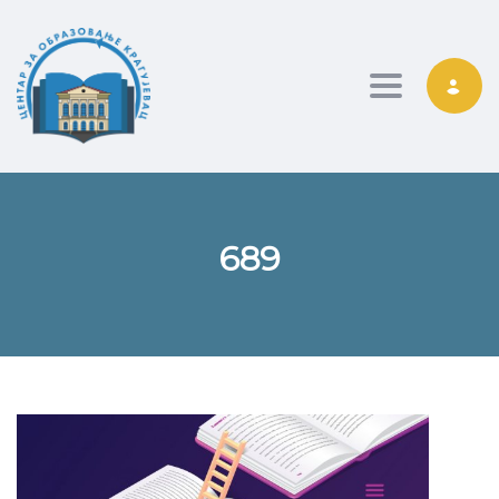
Toggle nav
689