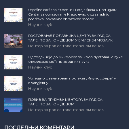
Uspešno održana Erasmus+ Letnja škola u Portugalu:
Centar za obrazovanje Kragujevac kroz saradnju
podržava inovativne obrazovne modele
Научни клуб
ГОСТОВАЊЕ ПОЛАЗНИКА ЦЕНТРА ЗА РАД СА
ТАЛЕНТОВАНОМ ДЕЦОМ У ЕМИСИЈИ МОЗАИК
Центар за рад са талентованом децом
Од традиције до микроскопа: кроз пустовање вуне
откривамо моћ природних наука
Научни клуб
Успешно реализован пројекат „Имуносфера” у
Крагујевцу!
Научни клуб
ПОЗИВ ЗА ПРИЈАВУ МЕНТОРА ЗА РАД СА
ТАЛЕНТОВАНОМ ДЕЦОМ
Центар за рад са талентованом децом
ПОСЛЕДЊИ КОМЕНТАРИ