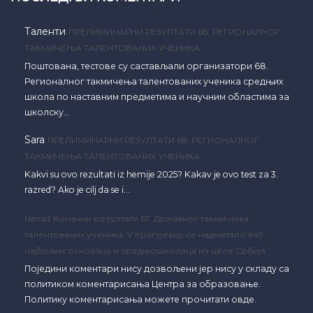
Таленти
ПРЕЛИМИНАРНИ РЕЗУЛТАТИ 68. РЕГИОНАЛНОГ
ТАКМИЧЕЊА ТАЛЕНТОВАНИХ УЧЕНИКА
Поштована, тестове су састављали организатори 68.
Регионалног такмичења талентованих ученика средњих
школа по наставним предметима и научним областима за
школску…
Sara
ПРЕЛИМИНАРНИ РЕЗУЛТАТИ 68. РЕГИОНАЛНОГ
ТАКМИЧЕЊА ТАЛЕНТОВАНИХ УЧЕНИКА
Kakvi su ovo rezultati iz hemije 2025? Kakav je ovo test za 3.
razred? Ako je cilj da se i…
Nenad
Коначни резултати 67. Државног такмичења
талентованих ученика: У Крагујевцу се надметало 649
најбољих основаца и средњошколаца из целе Србије
Поједини коментари нису дозвољени јер нису у складу са
политиком коментарисања Центра за образовање.
Политику коментарисања можете прочитати овде.