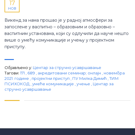
17
НОВ
Викенд за нама прошао је у радној атмосфери за
запослене у васпитно – образовним и образовно –
васпитним установама, који су одлучили да науче нешто
више о умећу комуникације и учењу у пројектном
приступу.
Објављено у:
Центар за стручно усавршавање
Тагови:
171
,
689
,
акредитовани семинар; онлајн
,
новембра
2021. године
,
пројектни приступ
,
ПУ Милка Димић
,
ТИМ
ПСИХОКОД
,
умеће комуникације
,
учење
,
Центар за
стручно усавршавање